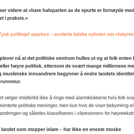
ser videre at «bare halvparten av de spurte er fornøyde me
t i praksis.»
Tysk politisjef sparkes – avslørte falske nyheter om «høyre
lever nå at det politiske sentrum hulles ut og at folk enten
e eller høyre politisk, ettersom de svært mange millionene me
g muslimske innvandrere begynner å endre landets identite
grunnmur.
et velger imidlertid ikke å ringe med alarmklokkene hvis folk sva
orienterte politiske meninger, men kun hvis de viser bekymring el
ndringen og således klassifiseres i «faresonen» for høyreekst
 landet som stopper islam – har ikke en eneste moske