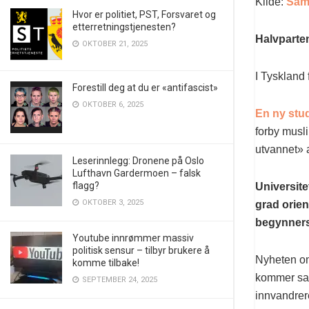
Kilde:
Sam
Hvor er politiet, PST, Forsvaret og
etterretningstjenesten?
Halvparten
OKTOBER 21, 2025
I Tyskland 
Forestill deg at du er «antifascist»
OKTOBER 6, 2025
En ny stud
forby musli
utvannet» 
Leserinnlegg: Dronene på Oslo
Lufthavn Gardermoen – falsk
flagg?
Universite
OKTOBER 3, 2025
grad orie
begynners
Youtube innrømmer massiv
politisk sensur – tilbyr brukere å
Nyheten om
komme tilbake!
kommer samt
SEPTEMBER 24, 2025
innvandrer