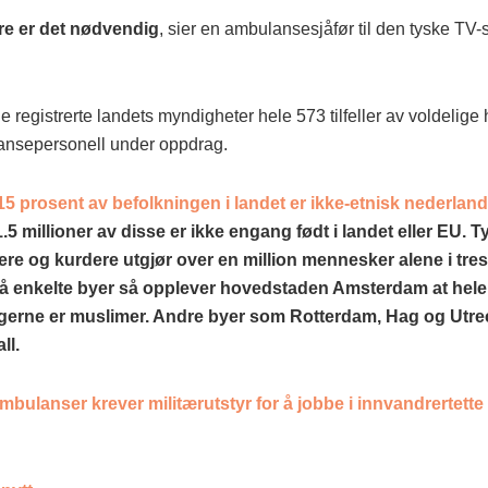
re er det nødvendig
, sier en ambulansesjåfør til den tyske TV-
e registrerte landets myndigheter hele 573 tilfeller av voldelige
nsepersonell under oppdrag.
15 prosent av befolkningen i landet er ikke-etnisk nederlan
5 millioner av disse er ikke engang født i landet eller EU. T
e og kurdere utgjør over en million mennesker alene i tre
å enkelte byer så opplever hovedstaden Amsterdam at hele
gerne er muslimer. Andre byer som Rotterdam, Hag og Utre
ll.
mbulanser krever militærutstyr for å jobbe i innvandrertette