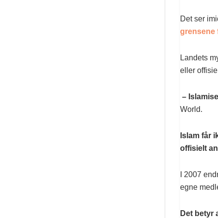
Det ser im
grensene 
Landets myn
eller offis
– Islamis
World.
Islam får 
offisielt 
I 2007 endr
egne medlem
Det betyr 