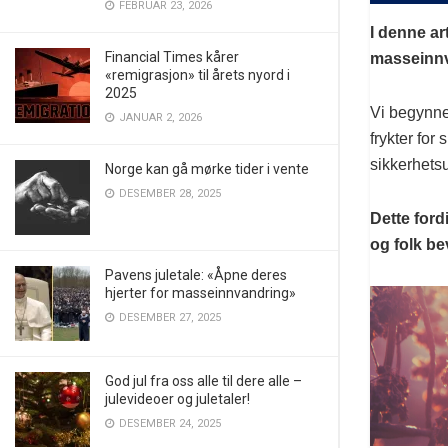
FEBRUAR 23, 2026
I denne ar
Financial Times kårer
masseinnv
«remigrasjon» til årets nyord i
2025
Vi begynner
JANUAR 2, 2026
frykter for
sikkerhetsu
Norge kan gå mørke tider i vente
DESEMBER 28, 2025
Dette ford
og folk b
Pavens juletale: «Åpne deres
hjerter for masseinnvandring»
DESEMBER 27, 2025
God jul fra oss alle til dere alle –
julevideoer og juletaler!
DESEMBER 24, 2025