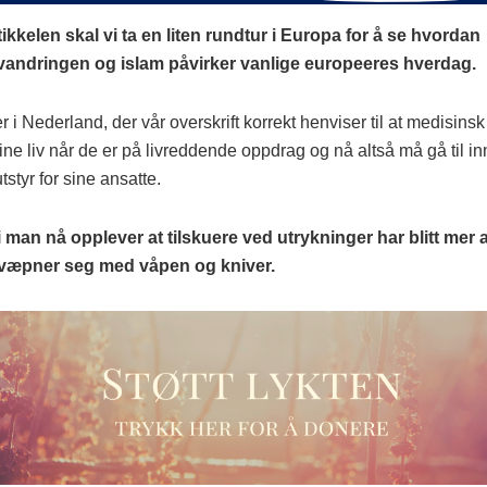
tikkelen skal vi ta en liten rundtur i Europa for å se hvordan
andringen og islam påvirker vanlige europeeres hverdag.
 i Nederland, der vår overskrift korrekt henviser til at medisins
 sine liv når de er på livreddende oppdrag og nå altså må gå til i
tstyr for sine ansatte.
i man nå opplever at tilskuere ved utrykninger har blitt mer
evæpner seg med våpen og kniver.