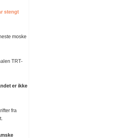
ar stengt
 eneste moske
analen TRT-
andet er ikke
fter fra
t.
lamske