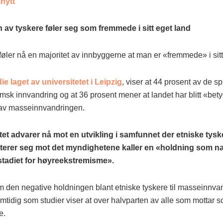
nytt
 av tyskere føler seg som fremmede i sitt eget land
føler nå en majoritet av innbyggerne at man er «fremmede» i sitt
ie laget av universitetet i Leipzig
, viser at 44 prosent av de s
msk innvandring og at 36 prosent mener at landet har blitt «bety
av masseinnvandringen.
tet advarer nå mot en utvikling i samfunnet der etniske tyske
nterer seg mot det myndighetene kaller en «holdning som 
tadiet for høyreekstremisme».
 den negative holdningen blant etniske tyskere til masseinnva
idig som studier viser at over halvparten av alle som mottar so
e.