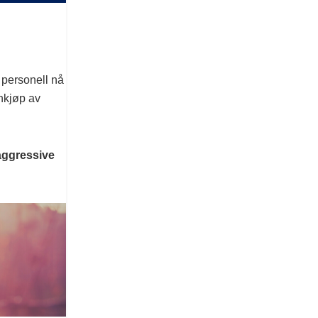
k personell nå
nnkjøp av
 aggressive