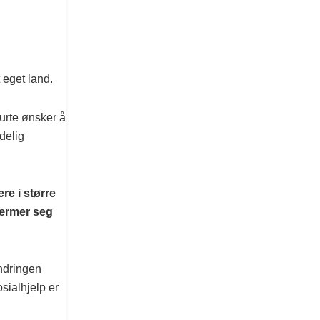
 eget land.
purte ønsker å
delig
re i større
nærmer seg
ndringen
sialhjelp er