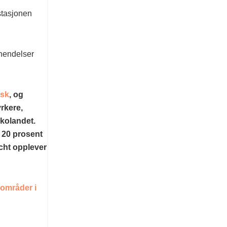
stasjonen
 hendelser
dsk
, og
yrkere,
skolandet.
 20 prosent
cht opplever
 områder i