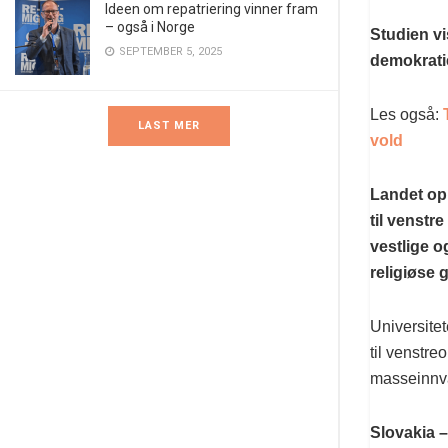
Ideen om repatriering vinner fram
– også i Norge
Studien vi
SEPTEMBER 5, 2025
demokratie
Les også:
LAST MER
vold
Landet opp
til venstr
vestlige o
religiøse 
Universitet
til venstre
masseinnva
Slovakia –