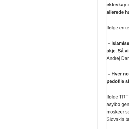
ekteskap e
allerede ha
Ifølge enke
– Islamise
skje. Så v
Andrej Da
– Hver nor
pedofile s
Ifølge TRT
asylbølgen
moskeer so
Slovakia br