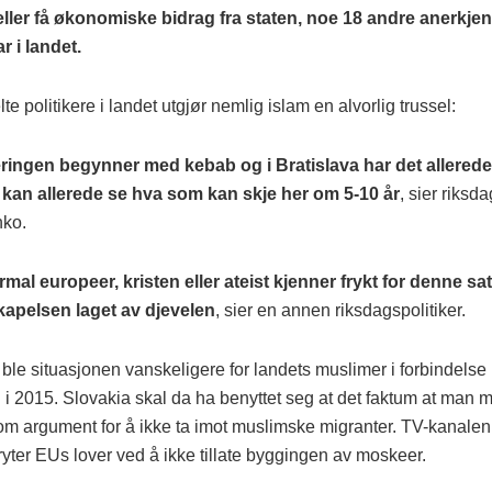
ller få økonomiske bidrag fra staten, noe 18 andre anerkjent
r i landet.
lte politikere i landet utgjør nemlig islam en alvorlig trussel:
ringen begynner med kebab og i Bratislava har det allered
i kan allerede se hva som kan skje her om 5-10 år
, sier riksd
nko.
mal europeer, kristen eller ateist kjenner frykt for denne sa
kapelsen laget av djevelen
, sier en annen riksdagspolitiker.
 ble situasjonen vanskeligere for landets muslimer i forbindels
 i 2015. Slovakia skal da ha benyttet seg at det faktum at man 
m argument for å ikke ta imot muslimske migranter. TV-kanalen
yter EUs lover ved å ikke tillate byggingen av moskeer.