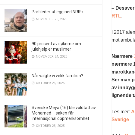
– Dessver
Partileder: «Legg ned NRK!»
RTL
.
NOVEMBER 26, 2025
I 2017 alen
mot ambula
90 prosent av søkerne om
julehjelp er muslimer
Nærmere
NOVEMBER 24, 2025
nærmere 1.
marokkaner
Når valgte vi vekk familien?
Ser man p
OKTOBER 26, 2025
av innbyg
lignende ta
Svenske Meya (16) ble voldtatt av
Les mer:
A
Mohamed – saken får
internasjonal oppmerksomhet
Sverige
OKTOBER 23, 2025