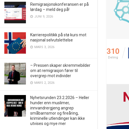
Remigrasjonskonferansen er på
lørdag – meld deg på!
JUNI 9, 2026
Karrierepolitikk på stø kurs mot
nasjonal selvutslettelse
MARS 3, 2026
310
Deling
– Pressen skaper skremmebilder
om at remigrasjon fører til
overgrep mot individer
MARS 2, 2026
Nyhetsrunden 23.2.2026 – Heller
hunder enn muslimer,
innvandrergjeng angrep
småbarnsmor og fireåring,
kriminelle utlendinger kan ikke
utvises og mye mer