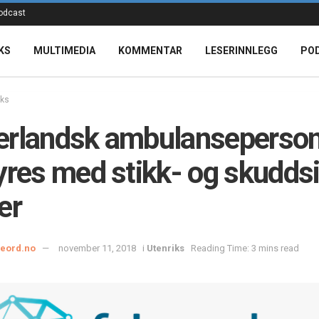
odcast
KS
MULTIMEDIA
KOMMENTAR
LESERINNLEGG
PO
iks
rlandsk ambulanseperson
yres med stikk- og skudds
er
ieord.no
november 11, 2018
i
Utenriks
Reading Time: 3 mins read