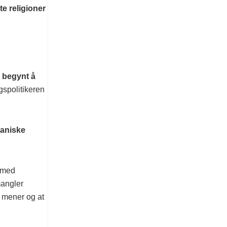
e religioner
e begynt å
agspolitikeren
taniske
e med
mangler
 mener og at