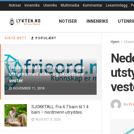
Notiser
Innenriks
Utenriks
Multimedia
Kommentar
Leserinnlegg
P
NOTISER
INNENRIKS
UTENRI
SISTE NYTT
POPULÆRT
Hjem
Utenr
Nede
Nederlandsk ambulansepersonale
utst
utstyres med stikk- og skuddsikre
vester
vest
NOVEMBER 11, 2018
Av
Fr
SJOKKTALL: Fra 4.7 barn til 1.4
barn – nordmenn utryddes
AUGUST 3, 2026