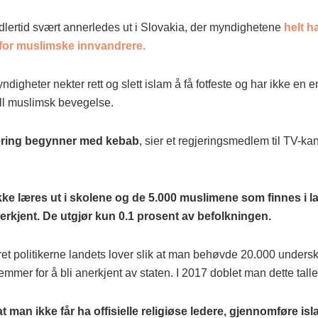
idlertid svært annerledes ut i Slovakia, der myndighetene
helt h
for muslimske innvandrere.
digheter nekter rett og slett islam å få fotfeste og har ikke en
iell muslimsk bevegelse.
ering begynner med kebab
, sier et regjeringsmedlem til TV-k
ikke læres ut i skolene og de 5.000 muslimene som finnes i l
anerkjent. De utgjør kun 0.1 prosent av befolkningen.
et politikerne landets lover slik at man behøvde 20.000 underskri
mer for å bli anerkjent av staten. I 2017 doblet man dette talle
at man ikke får ha offisielle religiøse ledere, gjennomføre is