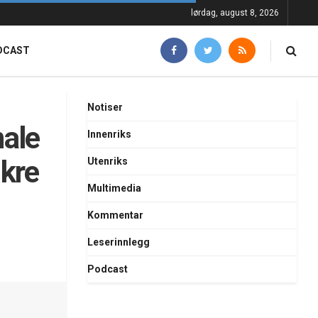
lørdag, august 8, 2026
DCAST
Notiser
ale
Innenriks
ikre
Utenriks
Multimedia
Kommentar
Leserinnlegg
Podcast