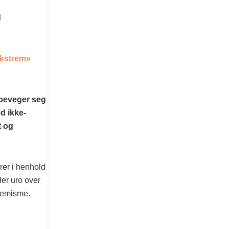
d
ekstrem»
 beveger seg
d ikke-
t og
rer i henhold
ler uro over
remisme.