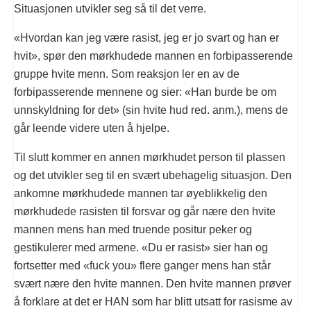
Situasjonen utvikler seg så til det verre.
«Hvordan kan jeg være rasist, jeg er jo svart og han er
hvit», spør den mørkhudede mannen en forbipasserende
gruppe hvite menn. Som reaksjon ler en av de
forbipasserende mennene og sier: «Han burde be om
unnskyldning for det» (sin hvite hud red. anm.), mens de
går leende videre uten å hjelpe.
Til slutt kommer en annen mørkhudet person til plassen
og det utvikler seg til en svært ubehagelig situasjon. Den
ankomne mørkhudede mannen tar øyeblikkelig den
mørkhudede rasisten til forsvar og går nære den hvite
mannen mens han med truende positur peker og
gestikulerer med armene. «Du er rasist» sier han og
fortsetter med «fuck you» flere ganger mens han står
svært nære den hvite mannen. Den hvite mannen prøver
å forklare at det er HAN som har blitt utsatt for rasisme av