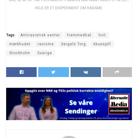
IKKE SE AT DE TAR HVERANDRE I HÅNDEN NÅR MAN FINNER UT AT DET
HELE ER ET EKSPERIMENT OM RASISME.
Tags:
Antirasistisk senter
fremmedhat
hvit
mørkhudet
rasisme
Sergels Torg
skuespill
Stockholm
Sverige