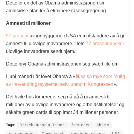
Dette er en del av Obama-administrasjonen sin
ambisiøse plan for å eliminere rasesegregering.
Amnesti til millioner
57 prosent
av innbyggerne i USA er motstandere av å gi
amnesti til ulovlige innvandrere. Hele
77 prosent ønsker
ulovlige innvandrere sendt hjem.
Dette bryr Obama-administrasjonen seg svært lite om.
I juni måned i år lovet Obama å «
fikse så mye som mulig
av innvandringssystemet selv, utenom Kongressen
».
Det hvite hus forbereder seg nå på å gi amnesti til
millioner av ulovlige innvandrere og arbeidstillatelser og
såkalte green cards til opp imot 34 millioner personer.
Tags:
Barack Hussein Obama
forsteder
ghetto
omregulering
Orwelliansk
reguleringsplaner
USA