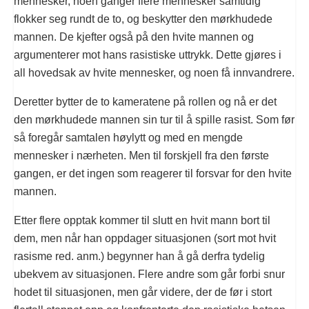
mennesker, noen ganger flere mennesker samtidig
flokker seg rundt de to, og beskytter den mørkhudede
mannen. De kjefter også på den hvite mannen og
argumenterer mot hans rasistiske uttrykk. Dette gjøres i
all hovedsak av hvite mennesker, og noen få innvandrere.
Deretter bytter de to kameratene på rollen og nå er det
den mørkhudede mannen sin tur til å spille rasist. Som før
så foregår samtalen høylytt og med en mengde
mennesker i nærheten. Men til forskjell fra den første
gangen, er det ingen som reagerer til forsvar for den hvite
mannen.
Etter flere opptak kommer til slutt en hvit mann bort til
dem, men når han oppdager situasjonen (sort mot hvit
rasisme red. anm.) begynner han å gå derfra tydelig
ubekvem av situasjonen. Flere andre som går forbi snur
hodet til situasjonen, men går videre, der de før i stort