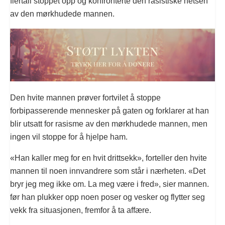
flertall stoppet opp og konfronterte den rasistiske hetsen
av den mørkhudede mannen.
Den hvite mannen prøver fortvilet å stoppe
forbipasserende mennesker på gaten og forklarer at han
blir utsatt for rasisme av den mørkhudede mannen, men
ingen vil stoppe for å hjelpe ham.
«Han kaller meg for en hvit drittsekk», forteller den hvite
mannen til noen innvandrere som står i nærheten. «Det
bryr jeg meg ikke om. La meg være i fred», sier mannen.
før han plukker opp noen poser og vesker og flytter seg
vekk fra situasjonen, fremfor å ta affære.