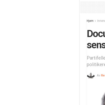
Hjem
Innen
Docu
sens
Partifel
politike
Av
Re