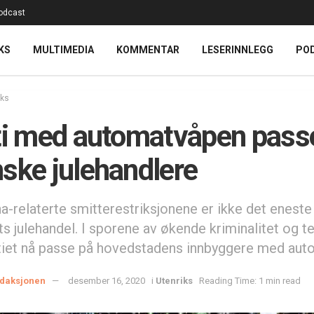
odcast
KS
MULTIMEDIA
KOMMENTAR
LESERINNLEGG
PO
iks
ti med automatvåpen pass
ske julehandlere
a-relaterte smitterestriksjonene er ikke det enest
ets julehandel. I sporene av økende kriminalitet og te
itiet nå passe på hovedstadens innbyggere med aut
daksjonen
desember 16, 2020
i
Utenriks
Reading Time: 1 min read