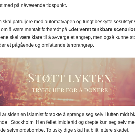
å ut med på nåværende tidspunkt.
m skal patruljere med automatvåpen og tungt beskyttelsesutstyr s
n om å være mentalt forberedt på «
det verst tenkbare scenario
ljene skal være klare til å avverge et angrep, men også kunne st
nder et pågående og omfattende terrorangrep.
 ti år siden en islamist forsøkte å sprenge seg selv i luften midt bl
de i Stockholm. Han feilet imidlertid og drepte kun seg selv me
e selvmordsbombe. To uskyldige skal ha blitt lettere skadet.