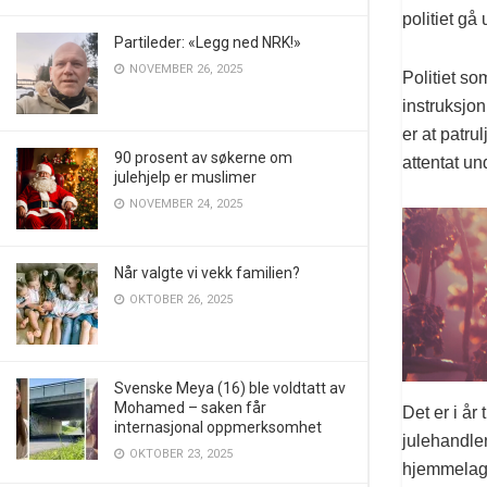
politiet g
Partileder: «Legg ned NRK!»
NOVEMBER 26, 2025
Politiet so
instruksjo
er at patru
90 prosent av søkerne om
attentat u
julehjelp er muslimer
NOVEMBER 24, 2025
Når valgte vi vekk familien?
OKTOBER 26, 2025
Svenske Meya (16) ble voldtatt av
Mohamed – saken får
Det er i år
internasjonal oppmerksomhet
julehandlen
OKTOBER 23, 2025
hjemmelagd