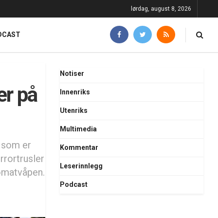
lørdag, august 8, 2026
DCAST
Notiser
er på
Innenriks
Utenriks
Multimedia
e som er
Kommentar
rrortrusler
Leserinnlegg
omatvåpen.
Podcast