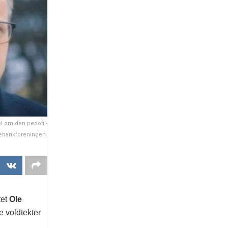
el om den pedofil-
arebankforeningen.
tet
Ole
e voldtekter