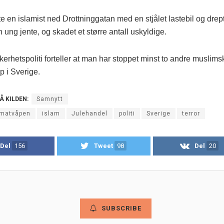
te en islamist ned Drottninggatan med en stjålet lastebil og drep
n ung jente, og skadet et større antall uskyldige.
erhetspoliti forteller at man har stoppet minst to andre muslims
p i Sverige.
PÅ KILDEN:
Samnytt
matvåpen
islam
Julehandel
politi
Sverige
terror
Del
156
Tweet
98
Del
20
SUBSCRIBE