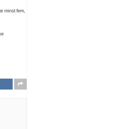
te minst fem,
ke