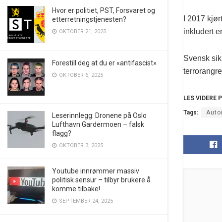
Hvor er politiet, PST, Forsvaret og
I 2017 kjør
etterretningstjenesten?
inkludert e
OKTOBER 21, 2025
Svensk sikk
Forestill deg at du er «antifascist»
terrorangre
OKTOBER 6, 2025
LES VIDERE 
Tags:
Auto
Leserinnlegg: Dronene på Oslo
Lufthavn Gardermoen – falsk
flagg?
OKTOBER 3, 2025
Youtube innrømmer massiv
politisk sensur – tilbyr brukere å
komme tilbake!
SEPTEMBER 24, 2025