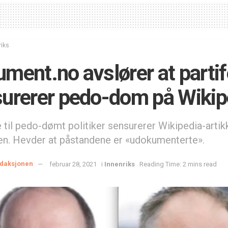
riks
ment.no avslører at partif
urerer pedo-dom på Wikip
le til pedo-dømt politiker sensurerer Wikipedia-arti
ren. Hevder at påstandene er «udokumenterte».
daksjonen
februar 28, 2021
i
Innenriks
Reading Time: 2 mins read