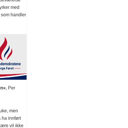
tyrker med
e som handler
on»
, Per
 uke, men
 ha innført
være vil ikke