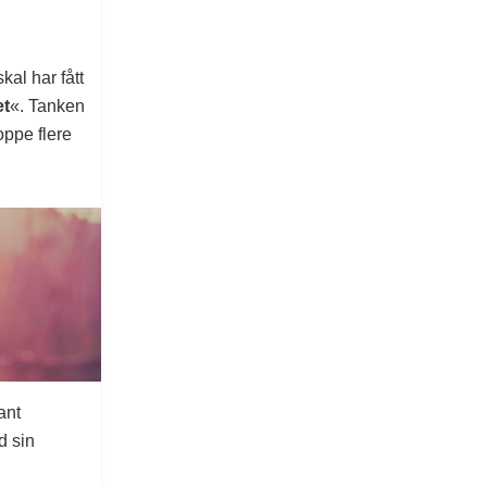
kal har fått
et
«. Tanken
oppe flere
ant
d sin