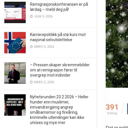
Remigrasjonskonferansen er på
lørdag – meld deg på!
JUNI 9, 2026
Karrierepolitikk på stø kurs mot
nasjonal selvutslettelse
MARS 3, 2026
– Pressen skaper skremmebilder
om at remigrasjon fører til
overgrep mot individer
MARS 2, 2026
Nyhetsrunden 23.2.2026 – Heller
hunder enn muslimer,
391
innvandrergjeng angrep
småbarnsmor og fireåring,
Deling
kriminelle utlendinger kan ikke
utvises og mye mer
Det er poli