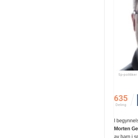
Sp-politike
635
Deling
I begynnel
Morten Ge
av barn i 