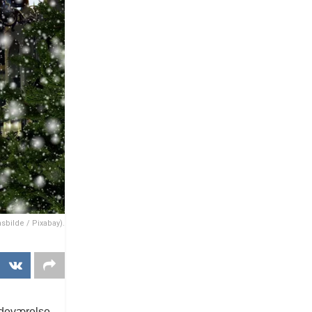
nsbilde / Pixabay).
tedeværelse