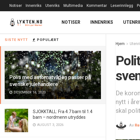
Notiser
Innenriks
Utenriks
Multimedia
Kommentar
Leserinnlegg
P
NOTISER
INNENRIKS
UTENRI
SISTE NYTT
POPULÆRT
Hjem
Utenr
Poli
sven
Politi med automatvåpen passer på
svenske julehandlere
De koron
DESEMBER 16, 2020
nytt i år
skal pol
SJOKKTALL: Fra 4.7 barn til 1.4
barn – nordmenn utryddes
AUGUST 3, 2026
Av
Re