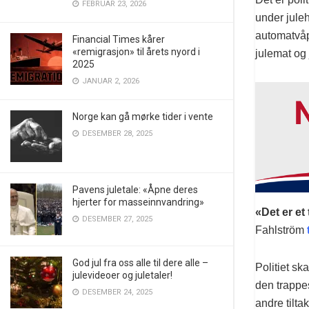
FEBRUAR 23, 2026
under jule
automatvåp
Financial Times kårer
«remigrasjon» til årets nyord i
julemat og
2025
JANUAR 2, 2026
Norge kan gå mørke tider i vente
DESEMBER 28, 2025
Pavens juletale: «Åpne deres
hjerter for masseinnvandring»
«Det er et
DESEMBER 27, 2025
Fahlström
God jul fra oss alle til dere alle –
Politiet s
julevideoer og juletaler!
den trappes
DESEMBER 24, 2025
andre tilta