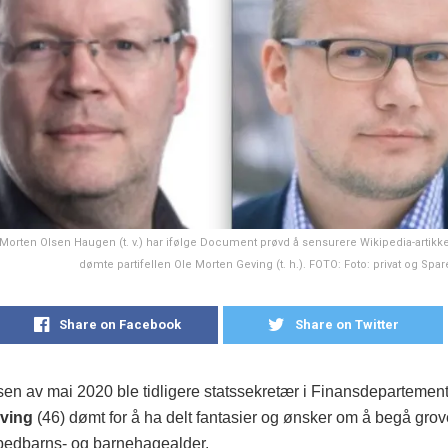
r Morten Olsen Haugen (t. v.) har ifølge Document prøvd å sensurere Wikipedia-artikk
dømte partifellen Ole Morten Geving (t. h.). FOTO: Foto: privat og Sp
Share on Facebook
Share on Twitter
sen av mai 2020 ble tidligere statssekretær i Finansdepartemen
ving
(46) dømt for å ha delt fantasier og ønsker om å begå grov
spedbarns- og barnehagealder.