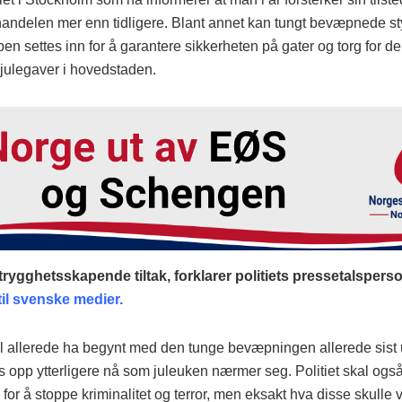
handelen mer enn tidligere. Blant annet kan tungt bevæpnede s
en settes inn for å garantere sikkerheten på gater og torg for d
 julegaver i hovedstaden.
 trygghetsskapende tiltak, forklarer politiets pressetalspers
til svenske medier.
kal allerede ha begynt med den tunge bevæpningen allerede sist
 opp ytterligere nå som juleuken nærmer seg. Politiet skal også
k for å stoppe kriminalitet og terror, men eksakt hva disse skulle 