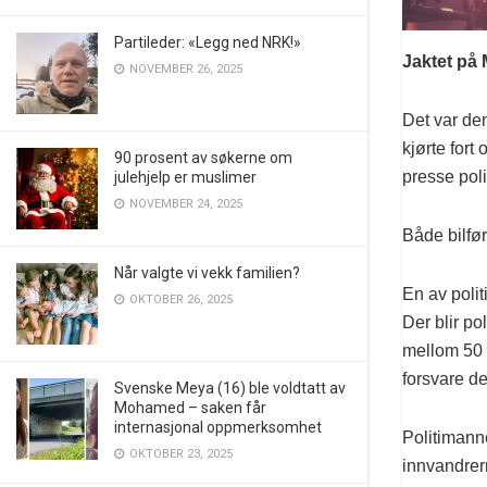
Partileder: «Legg ned NRK!»
Jaktet på 
NOVEMBER 26, 2025
Det var de
kjørte fort
90 prosent av søkerne om
presse poli
julehjelp er muslimer
NOVEMBER 24, 2025
Både bilfø
Når valgte vi vekk familien?
En av polit
OKTOBER 26, 2025
Der blir p
mellom 50 
forsvare de
Svenske Meya (16) ble voldtatt av
Mohamed – saken får
internasjonal oppmerksomhet
Politimanne
OKTOBER 23, 2025
innvandrer