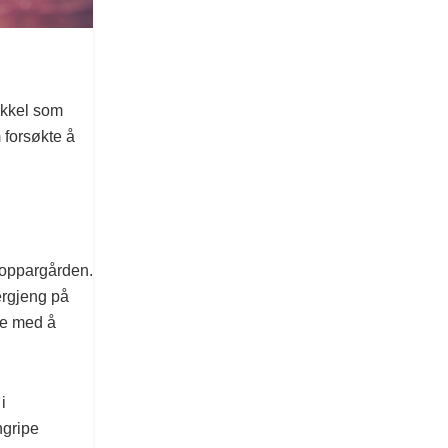
ykkel som
 forsøkte å
 Koppargården.
ergjeng på
ne med å
i
ngripe