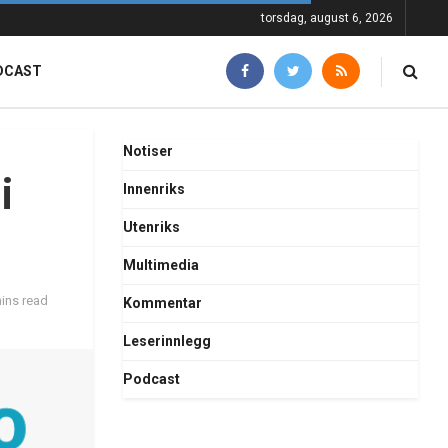
torsdag, august 6, 2026
DCAST
Notiser
i
Innenriks
Utenriks
Multimedia
ins read
Kommentar
Leserinnlegg
Podcast