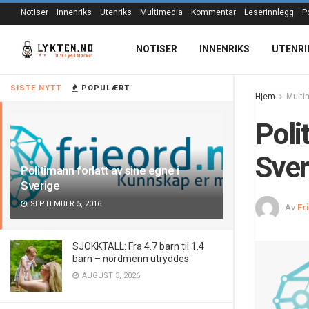
Notiser
Innenriks
Utenriks
Multimedia
Kommentar
Leserinnlegg
P
NOTISER
INNENRIKS
UTENRI
SISTE NYTT
POPULÆRT
Hjem
Multi
Poli
Sver
Politimann forlatt av sine egne i
Sverige
SEPTEMBER 5, 2016
Av
Fr
SJOKKTALL: Fra 4.7 barn til 1.4
barn – nordmenn utryddes
AUGUST 3, 2026