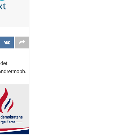
ådet
vandrermobb.