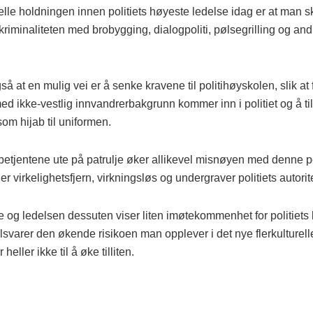
lle holdningen innen politiets høyeste ledelse idag er at man s
riminaliteten med brobygging, dialogpoliti, pølsegrilling og an
så at en mulig vei er å senke kravene til politihøyskolen, slik at 
d ikke-vestlig innvandrerbakgrunn kommer inn i politiet og å til
om hijab til uniformen.
tibetjentene ute på patrulje øker allikevel misnøyen med denne p
r virkelighetsfjern, virkningsløs og undergraver politiets autorite
re og ledelsen dessuten viser liten imøtekommenhet for politiets
lsvarer den økende risikoen man opplever i det nye flerkulturell
r heller ikke til å øke tilliten.