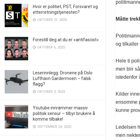
politimanne
Hvor er politiet, PST, Forsvaret og
etterretningstjenesten?
Måtte tre
OKTOBER 21, 2025
Politimanne
Forestill deg at du er «antifascist»
og tilkalle
OKTOBER 6, 2025
Hele ti pol
men blir så
Leserinnlegg: Dronene på Oslo
istedenfor 
Lufthavn Gardermoen – falsk
flagg?
OKTOBER 3, 2025
Kilder inne
ensomme po
Youtube innrømmer massiv
kunne prov
politisk sensur – tilbyr brukere å
komme tilbake!
Ledelsen ha
SEPTEMBER 24, 2025
men nekter 