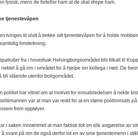
n fysisk, mens de forteller ham at de skal drepe ham.
kke tjenestevåpen
n tvinges til slutt å trekke sitt tjenestevåpen for å holde mobbe
r samtidig forsterkning.
itipatruljer fra i hovedsak Helsingborgsområdet blir tilkalt til Ko
 nektet å gå inn i området for å hjelpe sin kollega i nød. De beo
å bli stående utenfor boligområdet.
n politiet har vitnet om at motivet for innsatsledelsen å nekte bis
litimannen var at man var redd for at en større politiinnsats p
osere frem opptøyer.
r i saken innrømmet at man faktisk tok en slik avgjørelse av si
å svare på om de også derfor lot en av sine tjenestemenn i stik