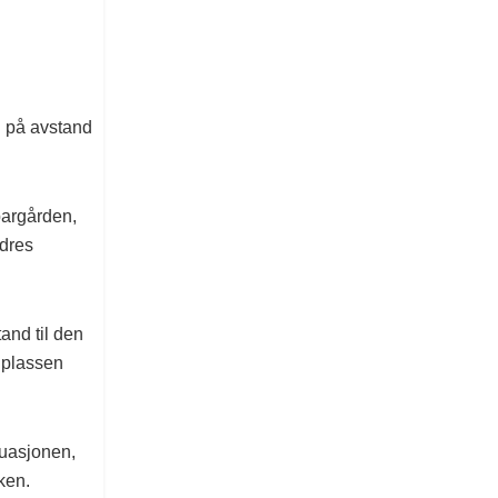
n på avstand
ppargården,
rdres
tand til den
å plassen
tuasjonen,
ken.