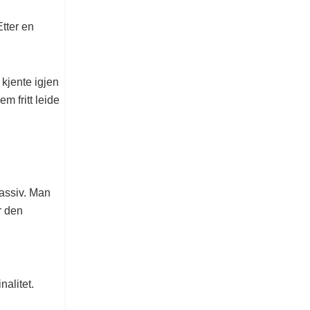
Etter en
 kjente igjen
m fritt leide
massiv. Man
r den
nalitet.