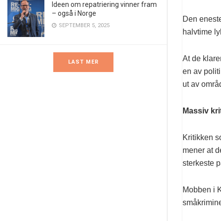
Ideen om repatriering vinner fram
– også i Norge
Den eneste 
SEPTEMBER 5, 2025
halvtime ly
At de klare
LAST MER
en av polit
ut av områ
Massiv kri
Kritikken s
mener at de
sterkeste p
Mobben i K
småkriminel