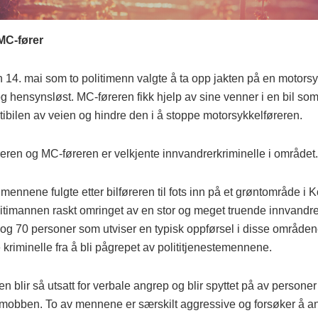
MC-fører
n 14. mai som to politimenn valgte å ta opp jakten på en motors
 og hensynsløst. MC-føreren fikk hjelp av sine venner i en bil som
tibilen av veien og hindre den i å stoppe motorsykkelføreren.
reren og MC-føreren er velkjente innvandrerkriminelle i området.
imennene fulgte etter bilføreren til fots inn på et grøntområde i
olitimannen raskt omringet av en stor og meget truende innvandr
og 70 personer som utviser en typisk oppførsel i disse område
 kriminelle fra å bli pågrepet av polititjenestemennene.
n blir så utsatt for verbale angrep og blir spyttet på av personer 
mobben. To av mennene er særskilt aggressive og forsøker å a