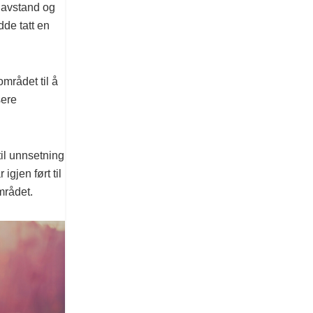
å avstand og
dde tatt en
mrådet til å
sere
il unnsetning
igjen ført til
mrådet.