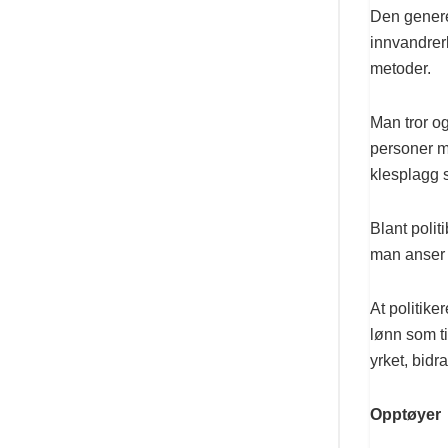
Den genere
innvandrerk
metoder.
Man tror og
personer me
klesplagg s
Blant poli
man anser e
At politike
lønn som ti
yrket, bidra
Opptøyer