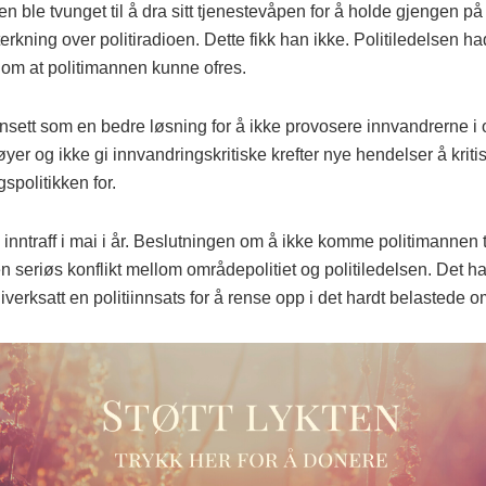
n ble tvunget til å dra sitt tjenestevåpen for å holde gjengen p
erkning over politiradioen. Dette fikk han ikke. Politiledelsen ha
 om at politimannen kunne ofres.
nsett som en bedre løsning for å ikke provosere innvandrerne i o
øyer og ikke gi innvandringskritiske krefter nye hendelser å kriti
spolitikken for.
inntraff i mai i år. Beslutningen om å ikke komme politimannen t
 en seriøs konflikt mellom områdepolitiet og politiledelsen. Det har 
iverksatt en politiinnsats for å rense opp i det hardt belastede o