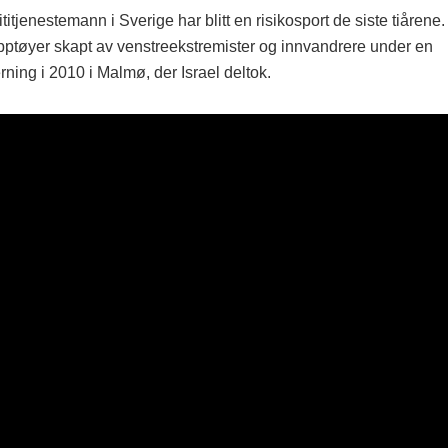
titjenestemann i Sverige har blitt en risikosport de siste tiårene.
opptøyer skapt av venstreekstremister og innvandrere under en
rning i 2010 i Malmø, der Israel deltok.