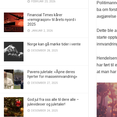
FEBRUAR 23, 2026
Politimanne
ba om forst
Financial Times kårer
avgjørelse
«remigrasjon» til årets nyord i
2025
Dette ble a
JANUAR 2, 2026
starte oppt
innvandring
Norge kan gå mørke tider i vente
DESEMBER 28, 2025
Hendelsen 
har ført til
at man har 
Pavens juletale: «Åpne deres
hjerter for masseinnvandring»
DESEMBER 27, 2025
God jul fra oss alle til dere alle –
julevideoer og juletaler!
DESEMBER 24, 2025