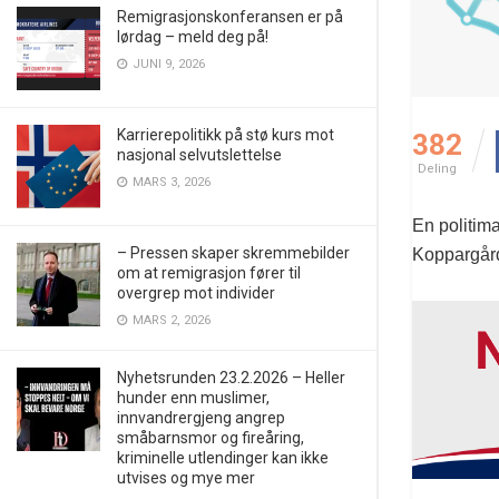
Remigrasjonskonferansen er på
lørdag – meld deg på!
JUNI 9, 2026
Karrierepolitikk på stø kurs mot
382
nasjonal selvutslettelse
Deling
MARS 3, 2026
En politim
– Pressen skaper skremmebilder
Koppargård
om at remigrasjon fører til
overgrep mot individer
MARS 2, 2026
Nyhetsrunden 23.2.2026 – Heller
hunder enn muslimer,
innvandrergjeng angrep
småbarnsmor og fireåring,
kriminelle utlendinger kan ikke
utvises og mye mer