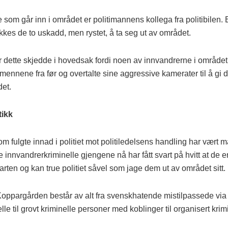
som går inn i området er politimannens kollega fra politibilen. 
kkes de to uskadd, men rystet, å ta seg ut av området.
r dette skjedde i hovedsak fordi noen av innvandrerne i området
imennene fra før og overtalte sine aggressive kamerater til å gi de
det.
tikk
om fulgte innad i politiet mot politiledelsens handling har vært 
 innvandrerkriminelle gjengene nå har fått svart på hvitt at de e
arten og kan true politiet såvel som jage dem ut av området sitt.
oppargården består av alt fra svenskhatende mistilpassede via
le til grovt kriminelle personer med koblinger til organisert krimi