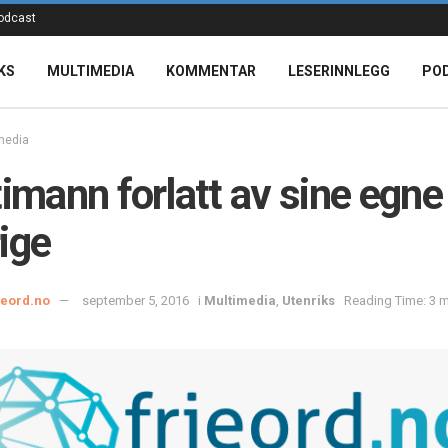
odcast
KS
MULTIMEDIA
KOMMENTAR
LESERINNLEGG
PO
media
timann forlatt av sine egne 
ige
ieord.no
september 5, 2016
i
Multimedia
,
Utenriks
Reading Time: 3 m