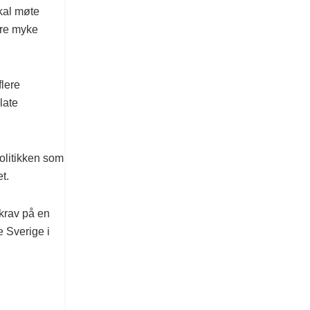
kal møte
dre myke
flere
late
olitikken som
t.
 krav på en
e Sverige i