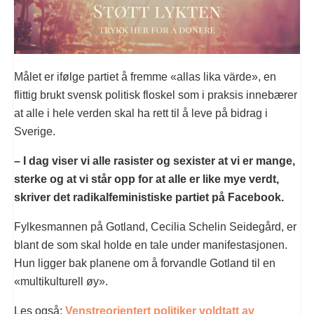
Målet er ifølge partiet å fremme «allas lika värde», en
flittig brukt svensk politisk floskel som i praksis innebærer
at alle i hele verden skal ha rett til å leve på bidrag i
Sverige.
– I dag viser vi alle rasister og sexister at vi er mange,
sterke og at vi står opp for at alle er like mye verdt,
skriver det radikalfeministiske partiet på Facebook.
Fylkesmannen på Gotland, Cecilia Schelin Seidegård, er
blant de som skal holde en tale under manifestasjonen.
Hun ligger bak planene om å forvandle Gotland til en
«multikulturell øy».
Les også:
Venstreorientert politiker voldtatt av