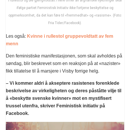
i rullestol og ble gjengvoldtatt i flere timer av afghanske flyktninger skal
ifølge partiet Feministisk Initiativ ikke fortjene beskyttelse og
oppmerksomhet, da det kan føre til «fremmedhat» og «rasisme». (Foto:
Fria Tider/Facebook).
Les også:
Kvinne i rullestol gruppevoldtatt av fem
menn
Den feministiske manifestasjonen, som skal avholdes på
søndag, blir beskrevet som en reaksjon på at «nazister»
fikk tillatelse til å marsjere i Visby forrige helg.
– Vi kommer aldri å akseptere rasistenes forenklede
beskrivelse av virkeligheten og deres påståtte vilje til
å «beskytte svenske kvinner» mot en mystifisert
trussel utenfra, skriver Feministisk initiativ på
Facebook.