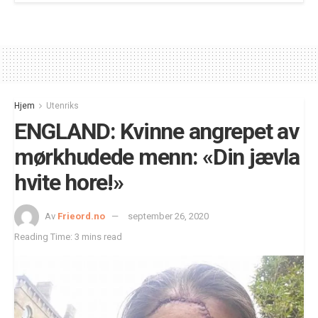
Hjem
Utenriks
ENGLAND: Kvinne angrepet av
mørkhudede menn: «Din jævla
hvite hore!»
Av
Frieord.no
september 26, 2020
Reading Time: 3 mins read