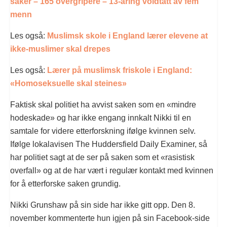
saker – 165 overgripere – 13-åring voldtatt av fem
menn
Les også:
Muslimsk skole i England lærer elevene at
ikke-muslimer skal drepes
Les også:
Lærer på muslimsk friskole i England:
«Homoseksuelle skal steines»
Faktisk skal politiet ha avvist saken som en «mindre
hodeskade» og har ikke engang innkalt Nikki til en
samtale for videre etterforskning ifølge kvinnen selv.
Ifølge lokalavisen The Huddersfield Daily Examiner, så
har politiet sagt at de ser på saken som et «rasistisk
overfall» og at de har vært i regulær kontakt med kvinnen
for å etterforske saken grundig.
Nikki Grunshaw på sin side har ikke gitt opp. Den 8.
november kommenterte hun igjen på sin Facebook-side