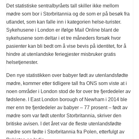
Det statistiske sentralbyråets tall skiller ikke mellom
mødre som bor i Storbritannia og de som er på besøk fra
utlandet, som kan falle inn i kategorien helse-turister.
Sykehusene i London er ifølge Mail Online blant de
sykehusene som deltar i et tre måneders forsøk hvor
pasienter kan bli bedt om å vise bevis på identitet, for å
hindre at utenlandske feriegjester misbruker gratis
helsetjenester.
Den nye statistikken over babyer født av utenlandsfødte
mødre, kommer etter tidligere tall fra ONS som viste at i
noen områder i London stod de for over tre fjerdedeler av
fødslene. I East London borough of Newham i 2014 ble
mer enn tre fjerdedeler av babyer – 77 prosent – født av
mødre som var født utenfor Storbritannia, skriver den
britiske avisen. I det året var de fleste utenlandsfødte
mødre som fødte i Storbritannia fra Polen, etterfulgt av