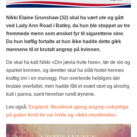
Nikki Elaine Grunshaw (32) skal ha vært ute og gått
ved Lady Ann Road i Batley, da hun ble stoppet av tre
fremmede menn som ønsket fyr til sigarettene sine.
Da hun høflig fortalte at hun ikke hadde dette gikk
mennene til et brutalt angrep på kvinnen.
De skal ha kalt Nikki «Din jævla hvite hore», før de slo og
sparket kvinnen, og deretter skal ha slått hodet hennes
kraftig inn i en murvegg. Hun overlevde heldigvis det
brutale overfallet, men hadde fått et svært stort og alvorlig
kutt i panna, samt hevelser rundt øynene.
Les også:
England: Muslimsk gjeng angrep uskyldige
på gaten fordi de var hvite og «ikke-muslimske»