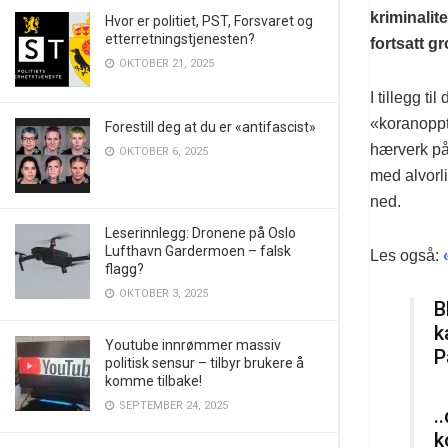
kriminalite
Hvor er politiet, PST, Forsvaret og
etterretningstjenesten?
fortsatt g
OKTOBER 21, 2025
I tillegg t
«koranopptø
Forestill deg at du er «antifascist»
hærverk på
OKTOBER 6, 2025
med alvorli
ned.
Leserinnlegg: Dronene på Oslo
Lufthavn Gardermoen – falsk
Les også:
«
flagg?
OKTOBER 3, 2025
B
k
Youtube innrømmer massiv
P
politisk sensur – tilbyr brukere å
komme tilbake!
SEPTEMBER 24, 2025
.
k