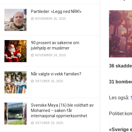
Partileder: «Legg ned NRK!»
NOVEMBER 26, 2025
90 prosent av søkerne om
julehjelp er muslimer
NOVEMBER 24, 2025
36 skadde
Når valgte vi vekk familien?
31 bombe
OKTOBER 26, 2025
Les også:
Svenske Meya (16) ble voldtatt av
Mohamed – saken får
Politiet ko
internasjonal oppmerksomhet
OKTOBER 23, 2025
«Sverige e