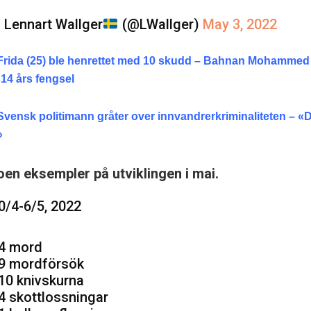
 Lennart Wallger
(@LWallger)
May 3, 2022
rida (25) ble henrettet med 10 skudd – Bahnan Mohammed 
l 14 års fengsel
Svensk politimann gråter over innvandrerkriminaliteten – «
»
oen eksempler på utviklingen i mai.
0/4-6/5, 2022
 4 mord
 9 mordförsök
 10 knivskurna
 4 skottlossningar