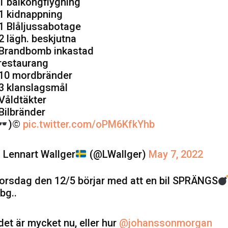
 1 balkongflygning
 1 kidnappning
 1 Blåljussabotage
 2 lägh. beskjutna
 Brandbomb inkastad
 restaurang
 10 mordbränder
 3 klanslagsmål
 Våldtäkter
 Bilbränder
)
©️
pic.twitter.com/oPM6KfkYhb
 Lennart Wallger
(@LWallger)
May 7, 2022
orsdag den 12/5 börjar med att en bil SPRÄNGS
bg..
.det är mycket nu, eller hur
@johanssonmorgan