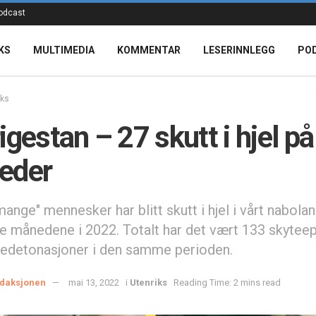
odcast
KS
MULTIMEDIA
KOMMENTAR
LESERINNLEGG
PO
iks
igestan – 27 skutt i hjel på 
eder
nge" mennesker har blitt skutt i hjel i vårt nabola
ire månedene i 2022. Totalt har det vært 133 skytee
detonasjoner i den samme perioden.
daksjonen
mai 13, 2022
i
Utenriks
Reading Time: 2 mins read