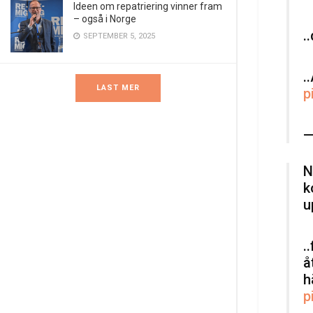
Ideen om repatriering vinner fram
– også i Norge
.
SEPTEMBER 5, 2025
.
LAST MER
p
—
N
k
u
.
å
h
p