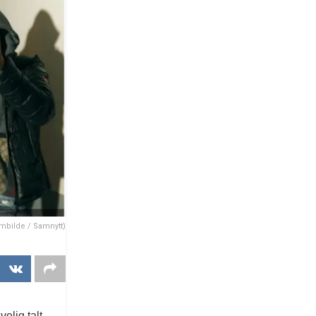
rmbilde / Samnytt)
elig talt.