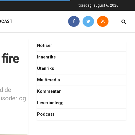
torsdag, august 6, 2026
DCAST
Notiser
fire
Innenriks
Utenriks
Multimedia
nd de
Kommentar
pisoder og
Leserinnlegg
Podcast