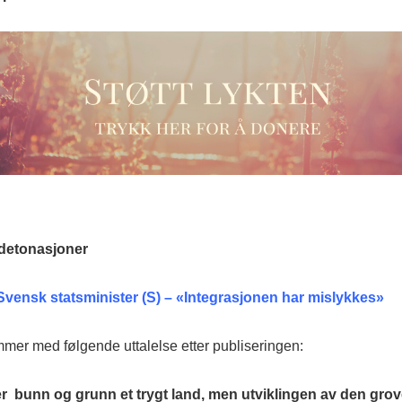
detonasjoner
Svensk statsminister (S) – «Integrasjonen har mislykkes»
mmer med følgende uttalelse etter publiseringen:
r bunn og grunn et trygt land, men utviklingen av den gro