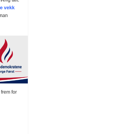
te vekk
 man
frem for