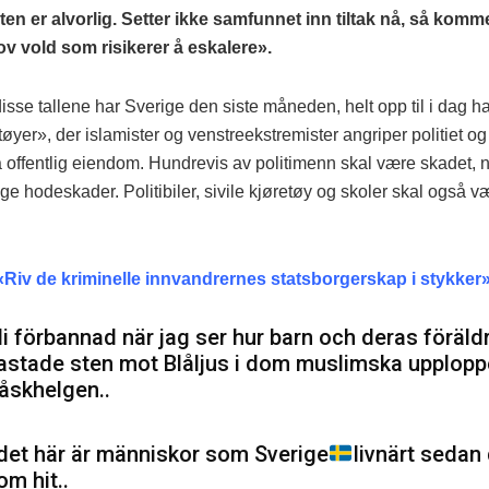
ten er alvorlig. Setter ikke samfunnet inn tiltak nå, så kommer
rov vold som risikerer å eskalere».
il disse tallene har Sverige den siste måneden, helt opp til i dag h
yer», der islamister og venstreekstremister angriper politiet og
 offentlig eiendom. Hundrevis av politimenn skal være skadet,
ge hodeskader. Politibiler, sivile kjøretøy og skoler skal også v
Riv de kriminelle innvandrernes statsborgerskap i stykker
li förbannad när jag ser hur barn och deras föräld
astade sten mot Blåljus i dom muslimska upplopp
åskhelgen..
.det här är människor som Sverige
livnärt seda
om hit..