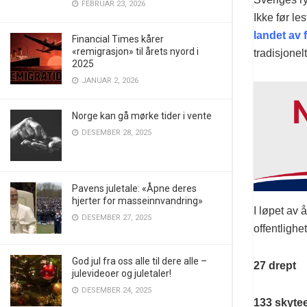
FEBRUAR 23, 2026
Ikke før le
landet av 
Financial Times kårer
«remigrasjon» til årets nyord i
tradisjonelt
2025
JANUAR 2, 2026
Norge kan gå mørke tider i vente
DESEMBER 28, 2025
Pavens juletale: «Åpne deres
hjerter for masseinnvandring»
I løpet av 
DESEMBER 27, 2025
offentlighe
God jul fra oss alle til dere alle –
27 drept
julevideoer og juletaler!
DESEMBER 24, 2025
133 skyte