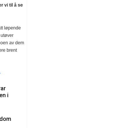
 vi til å se
att løpende
 utøver
 noen av dem
ære brent
»
rar
en i
n dom