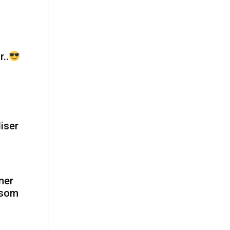
..
liser
ner
 som