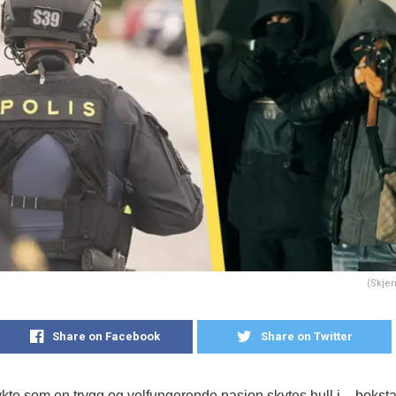
(Skje
Share on Facebook
Share on Twitter
kte som en trygg og velfungerende nasjon skytes hull i – bokstav