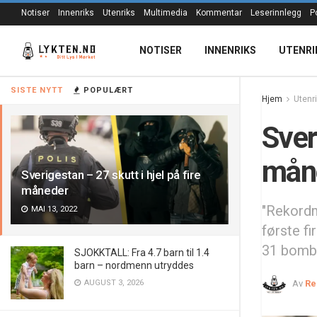
Notiser
Innenriks
Utenriks
Multimedia
Kommentar
Leserinnlegg
P
NOTISER
INNENRIKS
UTENRI
SISTE NYTT
POPULÆRT
Hjem
Utenr
Sver
mån
Sverigestan – 27 skutt i hjel på fire
måneder
"Rekordma
MAI 13, 2022
første f
31 bombe
SJOKKTALL: Fra 4.7 barn til 1.4
barn – nordmenn utryddes
AUGUST 3, 2026
Av
Re