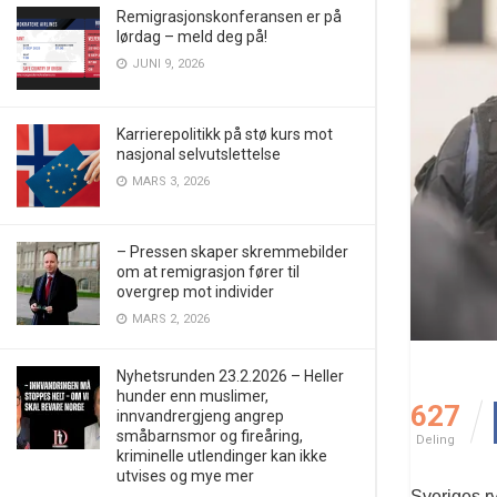
Remigrasjonskonferansen er på
lørdag – meld deg på!
JUNI 9, 2026
Karrierepolitikk på stø kurs mot
nasjonal selvutslettelse
MARS 3, 2026
– Pressen skaper skremmebilder
om at remigrasjon fører til
overgrep mot individer
MARS 2, 2026
Nyhetsrunden 23.2.2026 – Heller
hunder enn muslimer,
627
innvandrergjeng angrep
småbarnsmor og fireåring,
Deling
kriminelle utlendinger kan ikke
utvises og mye mer
Sveriges ry