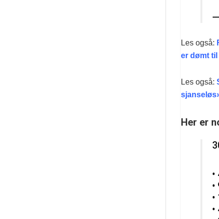
—
Les også:
F
er dømt ti
Les også:
sjanseløs
Her er n
3
•
•
•
•