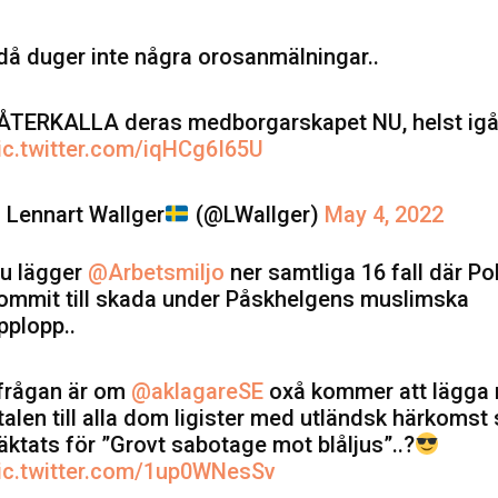
.då duger inte några orosanmälningar..
.ÅTERKALLA deras medborgarskapet NU, helst igår
ic.twitter.com/iqHCg6I65U
 Lennart Wallger
(@LWallger)
May 4, 2022
u lägger
@Arbetsmiljo
ner samtliga 16 fall där Po
ommit till skada under Påskhelgens muslimska
pplopp..
.frågan är om
@aklagareSE
oxå kommer att lägga 
talen till alla dom ligister med utländsk härkomst
äktats för ”Grovt sabotage mot blåljus”..?
ic.twitter.com/1up0WNesSv