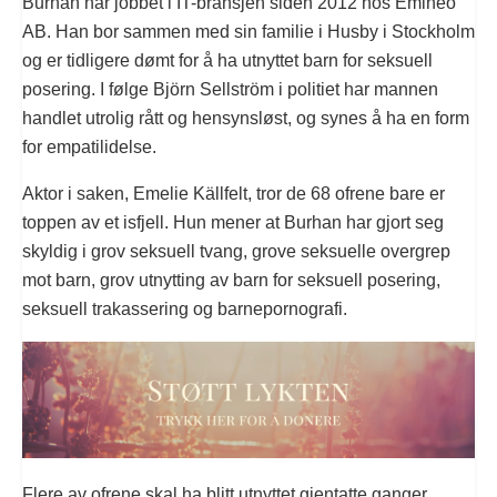
Burhan har jobbet i IT-bransjen siden 2012 hos Emineo
AB. Han bor sammen med sin familie i Husby i Stockholm
og er tidligere dømt for å ha utnyttet barn for seksuell
posering. I følge Björn Sellström i politiet har mannen
handlet utrolig rått og hensynsløst, og synes å ha en form
for empatilidelse.
Aktor i saken, Emelie Källfelt, tror de 68 ofrene bare er
toppen av et isfjell. Hun mener at Burhan har gjort seg
skyldig i grov seksuell tvang, grove seksuelle overgrep
mot barn, grov utnytting av barn for seksuell posering,
seksuell trakassering og barnepornografi.
Flere av ofrene skal ha blitt utnyttet gjentatte ganger