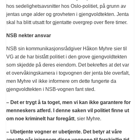
hos sedelighetsavsnitter hos Oslo-politiet, på grunn av
jentas unge alder og grovheten i gjengvoldtekten. Jenta
skal ha blitt utsatt for gjentatte overgrep over flere timer.
NSB nekter ansvar
NSB sin kommunikasjonsrådgiver Håkon Myhre sier til
VG at de har bistått politiet i den grove gjengvoldtekten
som skjedde på deres eiendom. Det bekreftes at det var
et overvåkingskamera i togvognen der jenta ble overfalt,
men Myhre vil ikke informere om dette fungerte da
gjengvoldtekten i NSB-vognen fant sted.
– Det er trygt å ta toget, men vi kan ikke garantere for
menneskers atferd. I denne saken vil politiet finne ut
om noe kriminelt har foregått
, sier Myhre.
– Ubetjente vogner er ubetjente. Det betyr at våre
ansatte går igjennom disse vognene til forskjellig tid