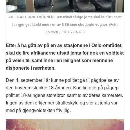
VOLDTATT INNE I VOGNEN: Den mindreårige jenta skal ha blitt utsatt
for gjengvoldtekt inne i en av NSB sine ubetjente vogner.
(Foto:
Kolbkorr / (CC BY-SA 4.0)
Etter å ha gått av på en av stasjonene i Oslo-området,
skal de fire afrikanerne utsatt jenta for nok en voldtekt
på veien til, samt inne i en leilighet som mennene
disponerte i nærheten.
Den 4. september i år kunne politiet gå til pågripelse av
den hovedmistenkte 18-åringen. Kort tid etterpå pågrep
politiet 18-åringens storebror, samt to av deres kamerater.
Ingen av dem erkjenner straffeskyld og sier at jenta var
med på gjengvoldtekten frivillig.