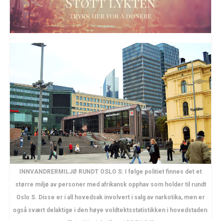
INNVANDRERMILJØ RUNDT OSLO S: I følge politiet finnes det et
større miljø av personer med afrikansk opphav som holder til rundt
Oslo S. Disse er i all hovedsak involvert i salg av narkotika, men er
også svært delaktige i den høye voldtektsstatistikken i hovedstaden
.