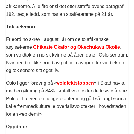
afrikanerne. Alle fire er siktet etter straffelovens paragraf
192, tredje ledd, som har en strafferamme på 21 år.
Tok selvmord
Frieord.no skrev i august i år om de to afrikanske
asylsøkerne
Chikezie Okafor og Okechukwu Okolie
,
som voldtok en norsk kvinne på åpen gate i Oslo sentrum.
Kvinnen ble ikke trodd av politiet i avhør etter voldtekten
og tok senere sitt eget liv.
Oslo ligger forøvrig på «
voldtektstoppen
» i Skadinavia,
med en økning på 84% i antall voldtekter de ti siste årene.
Politiet har ved en tidligere anledning gått så langt som å
kalle fremmedkulturelle overfallsvoldtekter i hovedstaden
for en «epidemi».
Oppdatert