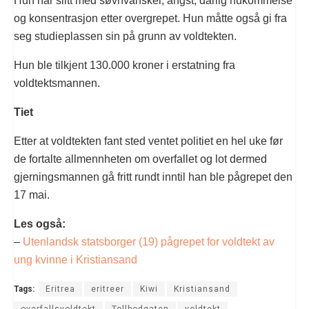
Hun har slitt med søvnvansker, angst, dårlig hukommelse
og konsentrasjon etter overgrepet. Hun måtte også gi fra
seg studieplassen sin på grunn av voldtekten.
Hun ble tilkjent 130.000 kroner i erstatning fra
voldtektsmannen.
Tiet
Etter at voldtekten fant sted ventet politiet en hel uke før
de fortalte allmennheten om overfallet og lot dermed
gjerningsmannen gå fritt rundt inntil han ble pågrepet den
17 mai.
Les også:
–
Utenlandsk statsborger (19) pågrepet for voldtekt av
ung kvinne i Kristiansand
Tags:
Eritrea
eritreer
Kiwi
Kristiansand