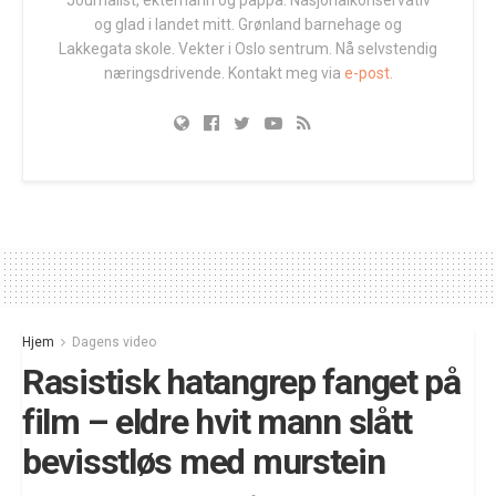
Journalist, ektemann og pappa. Nasjonalkonservativ
og glad i landet mitt. Grønland barnehage og
Lakkegata skole. Vekter i Oslo sentrum. Nå selvstendig
næringsdrivende. Kontakt meg via
e-post.
Hjem
Dagens video
Rasistisk hatangrep fanget på
film – eldre hvit mann slått
bevisstløs med murstein