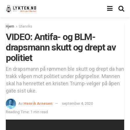
Hjem
Utenriks
VIDEO: Antifa- og BLM-
drapsmann skutt og drept av
politiet
En drapsmann på rømmen ble skutt og drept da han
trakk våpen mot politiet under pågripelse. Mannen
skal ha henrettet en kristen Trump-velger på åpen
gate sist uke.
Av
Henrik Arnesen
september 4, 2020
Reading Time: 1 min read