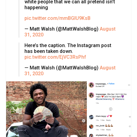
white people that we can all pretend isn’t
happening
pic.twitter.com/mmBGIU9KsB
— Matt Walsh (@MattWalshBlog)
August
31, 2020
Here’s the caption. The Instagram post
has been taken down.
pic.twitter.com/EjVC3RsPhf
— Matt Walsh (@MattWalshBlog)
August
31, 2020