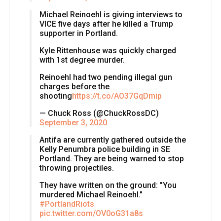
Michael Reinoehl is giving interviews to
VICE five days after he killed a Trump
supporter in Portland.
Kyle Rittenhouse was quickly charged
with 1st degree murder.
Reinoehl had two pending illegal gun
charges before the
shooting
https://t.co/AO37GqDmip
— Chuck Ross (@ChuckRossDC)
September 3, 2020
Antifa are currently gathered outside the
Kelly Penumbra police building in SE
Portland. They are being warned to stop
throwing projectiles.
They have written on the ground: "You
murdered Michael Reinoehl."
#PortlandRiots
pic.twitter.com/OV0oG31a8s