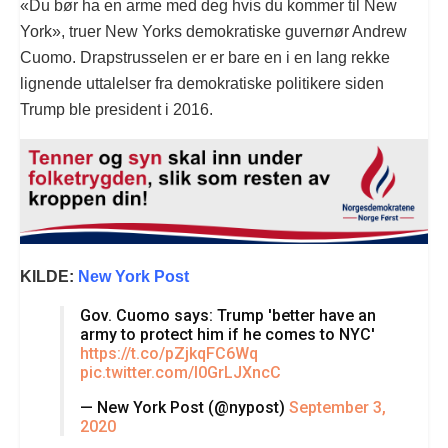
«Du bør ha en arme med deg hvis du kommer til New
York», truer New Yorks demokratiske guvernør Andrew
Cuomo. Drapstrusselen er er bare en i en lang rekke
lignende uttalelser fra demokratiske politikere siden
Trump ble president i 2016.
KILDE:
New York Post
Gov. Cuomo says: Trump 'better have an
army to protect him if he comes to NYC'
https://t.co/pZjkqFC6Wq
pic.twitter.com/l0GrLJXncC
— New York Post (@nypost)
September 3,
2020