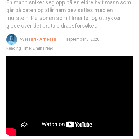
En mann sniker seg opp på en eldre hvit mann som
går på gaten og slår ham bevisstløs med en
murstein. Personen som filmer ler og uttrykker
glede over det brutale drapsforsøket.
Av
Henrik Arnesen
september 3, 2020
Reading Time: 2 mins read