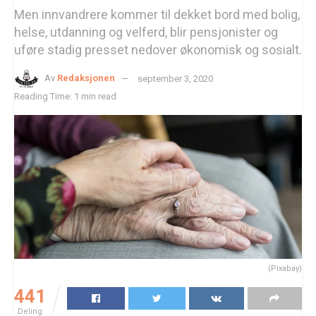
Men innvandrere kommer til dekket bord med bolig,
helse, utdanning og velferd, blir pensjonister og
uføre stadig presset nedover økonomisk og sosialt.
Av
Redaksjonen
september 3, 2020
Reading Time: 1 min read
(Pixabay)
441
Deling