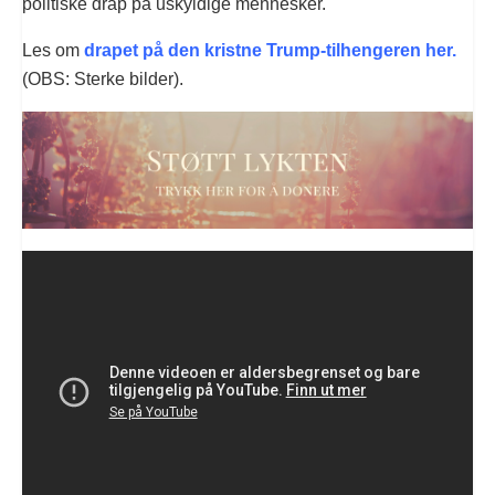
politiske drap på uskyldige mennesker.
Les om
drapet på den kristne Trump-tilhengeren her.
(OBS: Sterke bilder).