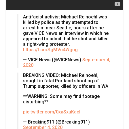
Antifacist activist Michael Reinoehl was
killed by police as they attempted to
arrest him near Seattle, hours after he
gave VICE News an interview in which he
appeared to admit that he shot and killed
a right-wing protester.
https://t.co/SgMVu4Wgug
— VICE News (@VICENews)
September 4,
2020
BREAKING VIDEO: Michael Reinoehl,
sought in fatal Portland shooting of
Trump supporter, killed by officers in WA
**WARNING: Some may find footage
disturbing**
pic.twitter.com/0xaSxuKacl
— Breaking911 (@Breaking911)
September 4, 2020