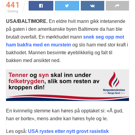
441
Deling
USA/BALTIMORE.
En eldre hvit mann gikk intetanende
på gaten i den amerikanske byen Baltimore da han ble
brutalt overfalt. En mørkhudet mann
snek seg opp mot
ham bakfra med en murstein
og slo ham med stor kraft i
bakhodet. Mannen besvimte øyeblikkelig og falt til
bakken med ansiktet ned.
En kvinnelig stemme kan høres på opptaket si: «Å gud,
han er borte», mens andre kan høres hyle og le.
Les også:
USA rystes etter nytt grovt rasistisk