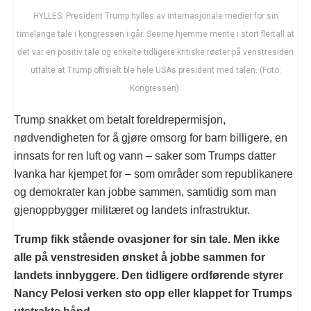
HYLLES: President Trump hylles av internasjonale medier for sin
timelange tale i kongressen i går. Seerne hjemme mente i stort flertall at
det var en positiv tale og enkelte tidligere kritiske røster på venstresiden
uttalte at Trump offisielt ble hele USAs president med talen. (Foto:
Kongressen).
Trump snakket om betalt foreldrepermisjon,
nødvendigheten for å gjøre omsorg for barn billigere, en
innsats for ren luft og vann – saker som Trumps datter
Ivanka har kjempet for – som områder som republikanere
og demokrater kan jobbe sammen, samtidig som man
gjenoppbygger militæret og landets infrastruktur.
Trump fikk stående ovasjoner for sin tale. Men ikke
alle på venstresiden ønsket å jobbe sammen for
landets innbyggere. Den tidligere ordførende styrer
Nancy Pelosi verken sto opp eller klappet for Trumps