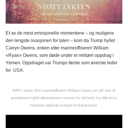
Et av de mest emosjonelle momentene – og muligens
den lengste ovasjonen for talen – kom da Trump hyllet
Carryn Owens, enken etter marineoffiseren William
«Ryan» Owens, som døde under et militært oppdrag i
Yemen. Oppdraget var Trumps første som øverste leder
for USA.
RØRT: Enken etter marineoffiseren William Owens var rørt over at
presidenten hyllet ektemannens innsats for sitt land. Hun fikk en to
minutters stående ovasjon fra kongressen.