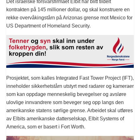
Det israelske forsvarsfirmaet Elbit har blitt tildelt
kontrakten på 145 millioner dollar, og skal konstruere en
rekke overvåkingstårn på Arizonas grense mot Mexico for
US Department of Homeland Security.
Prosjektet, som kalles Integrated Fast Tower Project (IFT),
inneholder sikkerhetstårn utstyrt med radarer og kameraer
som kan oppdage menneskelig bevegelser og avsløre
ulovlige innvandrere som beveger seg opp langs den
amerikanske statens sørlige grense. Arbeidet skal utføres
av Elbits amerikanske datterselskap, Elbit Systems of
America, som er basert i Fort Worth.