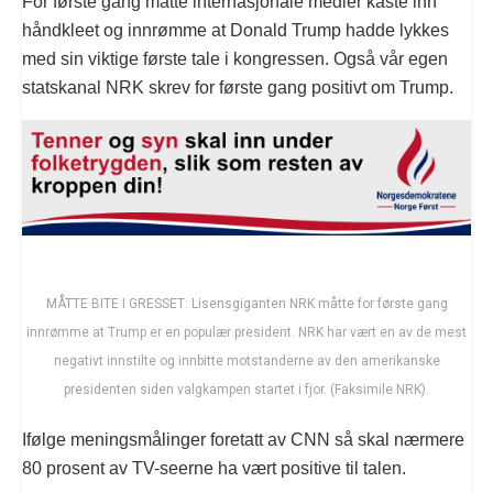
For første gang måtte internasjonale medier kaste inn
håndkleet og innrømme at Donald Trump hadde lykkes
med sin viktige første tale i kongressen. Også vår egen
statskanal NRK skrev for første gang positivt om Trump.
MÅTTE BITE I GRESSET: Lisensgiganten NRK måtte for første gang
innrømme at Trump er en populær president. NRK har vært en av de mest
negativt innstilte og innbitte motstanderne av den amerikanske
presidenten siden valgkampen startet i fjor. (Faksimile NRK).
Ifølge meningsmålinger foretatt av CNN så skal nærmere
80 prosent av TV-seerne ha vært positive til talen.