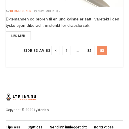
AV
REDAKSJONEN
NOVEMBER 10, 2019
Ektemannen og broren til en ung kvinne er satt i varetekt i den
tyske byen Biberach, mistenkt for drapsforsøk.
LES MER
1
…
82
83
SIDE 83 AV 83
Copyright © 2020 LyktenNo.
Tips oss
Støtt oss
Send inn innlegget ditt
Kontakt oss