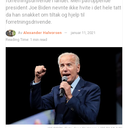
forretningsdrivende i landet. Men påtroppende
president Joe Biden nevnte ikke hvite i det hele tatt
da han snakket om tiltak og hjelp til
forretningsdrivende.
Av
Alexander Halvorsen
januar 11, 2021
Reading Time: 1 min read