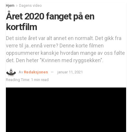
Hjem
Dagens video
Året 2020 fanget på en
kortfilm
Det siste året var alt annet en normalt. Det gikk fra
verre til ja..ennå verre? Denne korte filmen
oppsummerer kanskje hvordan mange av oss følte
det. Den heter "Kvinnen med ryggsekken".
Av
Redaksjonen
januar 11, 2021
Reading Time: 1 min read