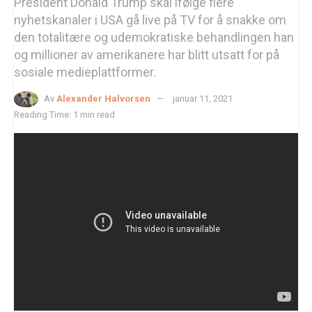
President Donald Trump skal ifølge flere
nyhetskanaler i USA gå live på TV for å snakke om
den totalitære og udemokratiske behandlingen han
og millioner av amerikanere har blitt utsatt for på
sosiale medieplattformer.
Av
Alexander Halvorsen
januar 11, 2021
Reading Time: 1 min read