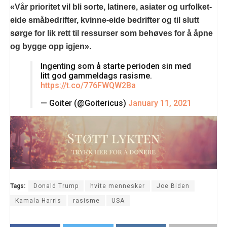
«Vår prioritet vil bli sorte, latinere, asiater og urfolket-
eide småbedrifter, kvinne-eide bedrifter og til slutt
sørge for lik rett til ressurser som behøves for å åpne
og bygge opp igjen».
Ingenting som å starte perioden sin med
litt god gammeldags rasisme.
https://t.co/776FWQW2Ba
— Goiter (@Goitericus)
January 11, 2021
Tags:
Donald Trump
hvite mennesker
Joe Biden
Kamala Harris
rasisme
USA