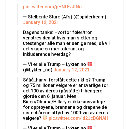
pic.twitter.com/pHNfEvJtNo
— Stelbente Sture (Afs) (@spiderbeam)
January 12, 2021
Dagens tanke: Hvorfor føler/tror
venstresiden at hvis man sletter og
utestenger alle man er uenige med, så vil
det skape en mer tolerant og
inkluderende hverdag?
— Vi er alle Trump – Lykten.no
(@Lykten_no)
January 12, 2021
Sååå..har vi forstått dette riktig? Trump
og 75 millioner velgere er ansvarlige for
det 100 av deres (påståtte) tilhengere
gjorde den 6. januar. Men
Biden/Obama/Hillary er ikke ansvarlige
for opptøyene, brannene og drapene de
siste 4 årene utført av 1000-vis av deres
velgere?
pic.twitter.com/Id2JcBGNAH
— Vi er alle Trump – Lykten.no