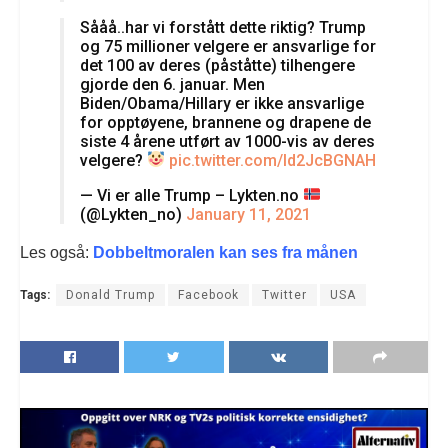
Sååå..har vi forstått dette riktig? Trump
og 75 millioner velgere er ansvarlige for
det 100 av deres (påståtte) tilhengere
gjorde den 6. januar. Men
Biden/Obama/Hillary er ikke ansvarlige
for opptøyene, brannene og drapene de
siste 4 årene utført av 1000-vis av deres
velgere?
pic.twitter.com/Id2JcBGNAH
— Vi er alle Trump – Lykten.no
(@Lykten_no)
January 11, 2021
Les også:
Dobbeltmoralen kan ses fra månen
Tags:
Donald Trump
Facebook
Twitter
USA