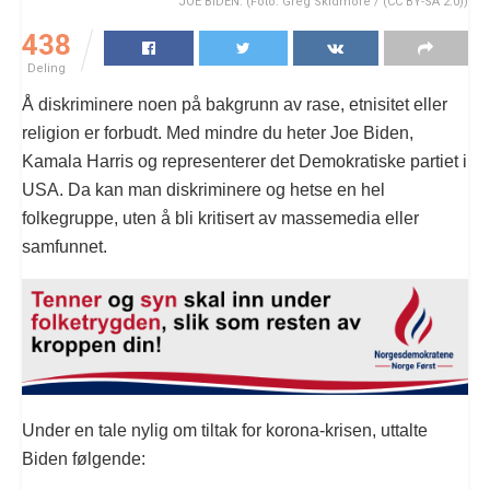
JOE BIDEN. (Foto: Greg Skidmore / (CC BY-SA 2.0))
438
Deling
Å diskriminere noen på bakgrunn av rase, etnisitet eller
religion er forbudt. Med mindre du heter Joe Biden,
Kamala Harris og representerer det Demokratiske partiet i
USA. Da kan man diskriminere og hetse en hel
folkegruppe, uten å bli kritisert av massemedia eller
samfunnet.
Under en tale nylig om tiltak for korona-krisen, uttalte
Biden følgende: