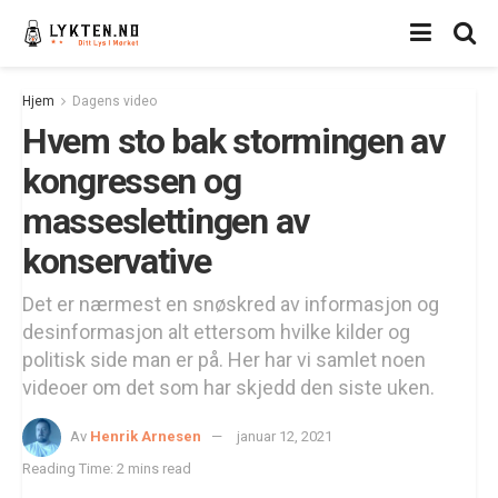
Hjem
Dagens video
Hvem sto bak stormingen av
kongressen og
masseslettingen av
konservative
Det er nærmest en snøskred av informasjon og
desinformasjon alt ettersom hvilke kilder og
politisk side man er på. Her har vi samlet noen
videoer om det som har skjedd den siste uken.
Av
Henrik Arnesen
januar 12, 2021
Reading Time: 2 mins read