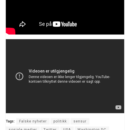
Tags:
Falske nyheter
politikk
sensur
sosiale medier
Twitter
USA
Washington DC