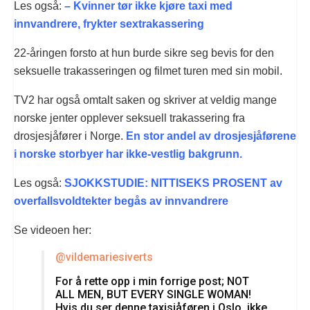
Les også:
– Kvinner tør ikke kjøre taxi med
innvandrere, frykter sextrakassering
22-åringen forsto at hun burde sikre seg bevis for den
seksuelle trakasseringen og filmet turen med sin mobil.
TV2 har også omtalt saken og skriver at veldig mange
norske jenter opplever seksuell trakassering fra
drosjesjåfører i Norge.
En stor andel av drosjesjåførene
i norske storbyer har ikke-vestlig bakgrunn.
Les også:
SJOKKSTUDIE: NITTISEKS PROSENT av
overfallsvoldtekter begås av innvandrere
Se videoen her:
@vildemariesiverts
For å rette opp i min forrige post; NOT
ALL MEN, BUT EVERY SINGLE WOMAN!
Hvis du ser denne taxisjåføren i Oslo, ikke