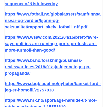
sequence=2&isAllowed=y
https://www.fotball.no/globalassets/samfunnsa
nsvar-og-verdier/kjonn-og-
seksualitet/rapport_skeiv_fotball_nff.pdf
https://www.wsaw.com/2021/04/15/brett-favre-
says-politics-are-ruining-sports-protests-are-
more-turmoil-than-good/
https://www.bi.no/forskning/business-
review/articles/2018/01/sju-kjennetegn-pa-
propaganda/
https://www.dagbladet.no/nyheter/banket-fordi-
jeg-er-homofil/72757838
https://www.nrk.no/sport/age-hareide-ut-mot-
pride-markeringer-1.15551610