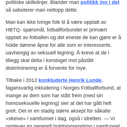
politiske skillelinjer. Blander man
politikk inn i det
så saboterer man nettopp dette.
Man kan ikke tvinge folk til å være opptatt av
HBTQ- spørsmål, fotballforbundet er primært
opptatt av fotballen og det eneste de kan gjøre er å
holde dørene åpne for alle som er interesserte,
uavhengig av seksuell legning. Å kreve at de i
tillegg skal delta i korstoget mot påstått
diskriminering er å forvente for mye.
Tilbake i 2012
konkluderte Henrik Lunde
,
fagansvarlig inkludering i Norges Fotballforbund, at
mange av dem som har stått frem (med sin
homoseksuelle legning) sier at det har gått helt
greit. Det er en stadig større aksept for såkalte
«skeive» i samfunnet i dag, også i idretten. — Vi
opplever en generell holdningsendring i samfunnet