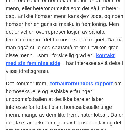
I herrefotballen er det nok en kultur for at menn er
menn, eller heteronormativt som det så fint heter i
dag. Er ikke homser menn kanskje? Joda, og noen
homser har en ganske maskulin fremtoning. Men
det er vel en overrepresentasjon av såkalte
feminine menn i det homoseksuelle miljøet. Da må
man også stille seg spørsmålet om i hvilken grad
disse menn – som i forskjellig grad er i
kontakt
med sin feminine side
– har interesse av å delta i
visse idrettsgrener.
Det kommer frem i
fotballforbundets rapport
om
homoseksuelle og lesbiske erfaringer i
ungdomsfotballen at det ikke bare er laber
interesse for fotball blant homoseksuelle unge
menn, mange av dem like fremt hater fotball. Da er
det ikke rart rekruteringen av homser er lav og det