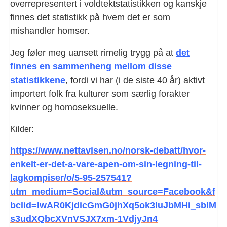
overrepresentert i voldtektstatistikken og kanskje
finnes det statistikk på hvem det er som
mishandler homser.
Jeg føler meg uansett rimelig trygg på at
det
finnes en sammenheng mellom disse
statistikkene
, fordi vi har (i de siste 40 år) aktivt
importert folk fra kulturer som særlig forakter
kvinner og homoseksuelle.
Kilder:
https://www.nettavisen.no/norsk-debatt/hvor-
enkelt-er-det-a-vare-apen-om-sin-legning-til-
lagkompiser/o/5-95-257541?
utm_medium=Social&utm_source=Facebook&f
bclid=IwAR0KjdicGmG0jhXq5ok3IuJbMHi_sblM
s3udXQbcXVnVSJX7xm-1VdjyJn4