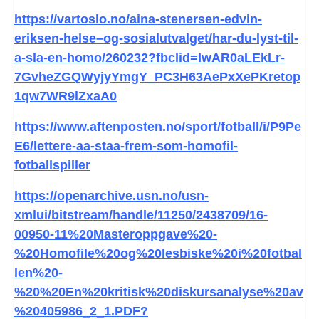
https://vartoslo.no/aina-stenersen-edvin-
eriksen-helse–og-sosialutvalget/har-du-lyst-til-
a-sla-en-homo/260232?fbclid=IwAR0aLEkLr-
7GvheZGQWyjyYmgY_PC3H63AePxXePKretop
1qw7WR9lZxaA0
https://www.aftenposten.no/sport/fotball/i/P9Pe
E6/lettere-aa-staa-frem-som-homofil-
fotballspiller
https://openarchive.usn.no/usn-
xmlui/bitstream/handle/11250/2438709/16-
00950-11%20Masteroppgave%20-
%20Homofile%20og%20lesbiske%20i%20fotbal
len%20-
%20%20En%20kritisk%20diskursanalyse%20av
%20405986_2_1.PDF?