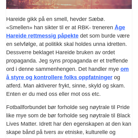
Hareide gikk på en smell, hevder Sæbø.
«Smellen» han sikter til er at RBK- treneren
Åge
Hareide rettmessig påpekte
det som burde være
en selvfølge, at politikk skal holdes unna idretten.
Dessverre beklaget Hareide bruken av ordet
propaganda. Jeg syns propaganda er et treffende
ord i denne sammenhengen. Det handler mye
om
å styre og kontrollere folks oppfatninger
og
atferd. Man aktiverer frykt, sinne, skyld og skam.
Enten er du med oss eller mot oss etc.
Fotballforbundet bør forholde seg nøytrale til Pride
like mye som de bør forholde seg nøytrale til Black
Lives Matter. Idrett har den egenskapen at den kan
skape bånd på tvers av etniske, kulturelle og