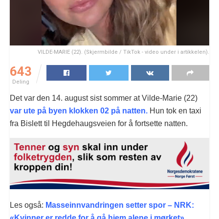
VILDE-MARIE (22). (Skjermbilde / TikTok - video under i artikkelen).
643
Deling
Det var den 14. august sist sommer at Vilde-Marie (22)
var ute på byen klokken 02 på natten.
Hun tok en taxi
fra Bislett til Hegdehaugsveien for å fortsette natten.
Les også:
Masseinnvandringen setter spor – NRK:
«Kvinner er redde for å gå hjem alene i mørket»