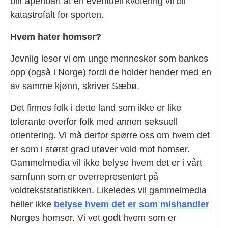
blir åpenbart at en eventuell kvotering vil bli
katastrofalt for sporten.
Hvem hater homser?
Jevnlig leser vi om unge mennesker som bankes
opp (også i Norge) fordi de holder hender med en
av samme kjønn, skriver Sæbø.
Det finnes folk i dette land som ikke er like
tolerante overfor folk med annen seksuell
orientering. Vi må derfor spørre oss om hvem det
er som i størst grad utøver vold mot homser.
Gammelmedia vil ikke belyse hvem det er i vårt
samfunn som er overrepresentert på
voldtekststatistikken. Likeledes vil gammelmedia
heller ikke
belyse hvem det er som mishandler
Norges homser. Vi vet godt hvem som er