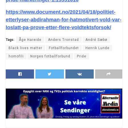
https://www.document.no/2021/04/18/politiet-
etterlyser-abdirahman-for-hatmotivert-vold-var-
loslatt-pa-prove-etter-flere-voldtektsforsok/
Tags:
Åge Hareide
Anders Tronstad
André Sæbø
Black lives matter
Fotballforbundet
Henrik Lunde
homofili
Norges fotballforbund
Pride