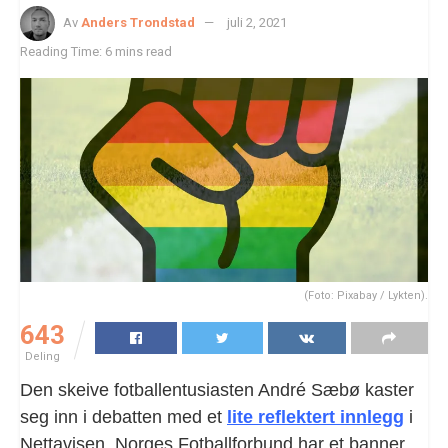
Av
Anders Trondstad
juli 2, 2021
Reading Time: 6 mins read
(Foto: Pixabay / Lykten).
643
Deling
Den skeive fotballentusiasten André Sæbø kaster
seg inn i debatten med et
lite reflektert innlegg
i
Nettavisen. Norges Fotballforbund har et banner