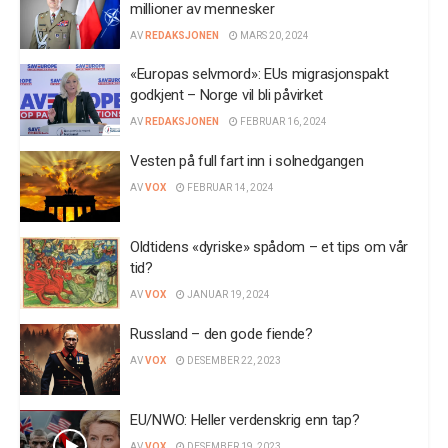
millioner av mennesker
AV
REDAKSJONEN
MARS 20, 2024
«Europas selvmord»: EUs migrasjonspakt
godkjent – Norge vil bli påvirket
AV
REDAKSJONEN
FEBRUAR 16, 2024
Vesten på full fart inn i solnedgangen
AV
VOX
FEBRUAR 14, 2024
Oldtidens «dyriske» spådom – et tips om vår
tid?
AV
VOX
JANUAR 19, 2024
Russland – den gode fiende?
AV
VOX
DESEMBER 22, 2023
EU/NWO: Heller verdenskrig enn tap?
AV
VOX
DESEMBER 19, 2023