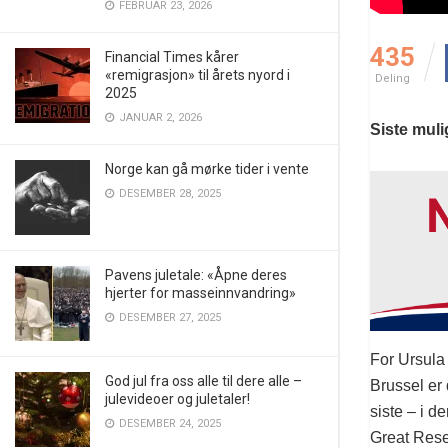
FEBRUAR 23, 2026
435
Financial Times kårer
«remigrasjon» til årets nyord i
Deling
2025
JANUAR 2, 2026
Siste muli
Norge kan gå mørke tider i vente
DESEMBER 28, 2025
Pavens juletale: «Åpne deres
hjerter for masseinnvandring»
DESEMBER 27, 2025
For Ursula 
God jul fra oss alle til dere alle –
Brussel er 
julevideoer og juletaler!
siste – i 
DESEMBER 24, 2025
Great Rese