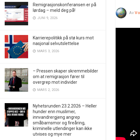
Remigrasjonskonferansen er på
lørdag – meld deg på!
Av
Vo
JUNI 9, 2026
Karrierepolitikk på stø kurs mot
nasjonal selvutslettelse
MARS 3, 2026
– Pressen skaper skremmebilder
om at remigrasjon fører til
overgrep mot individer
MARS 2, 2026
Nyhetsrunden 23.2.2026 – Heller
hunder enn muslimer,
innvandrergjeng angrep
småbarnsmor og fireåring,
kriminelle utlendinger kan ikke
utvises og mye mer