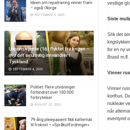
Ideen om repatriering vinner fram
vestlige gl
– også i Norge
SEPTEMBER 5, 2025
Siste mul
Slik det se
krigslykken
Ukrainsk jente (16) flyktet fra krigen –
for en ny v
myrdet av ulovlig innvandrer i
Brasil m.fl
Tyskland
SEPTEMBER 4, 2025
Vinner rus
Politiet: Flere utvisninger
Vinner rus
forhindret over 100.000
korthus. De
forbrytelser
nukleær ver
AUGUST 22, 2025
når altern
eventyret 
79-årig pleiepasient fikk kattemat
til frokost – «Språkutfordringer»