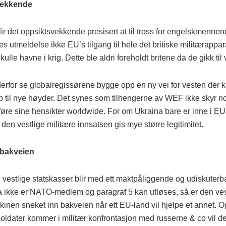
vekkende
ir det oppsiktsvekkende presisert at til tross for engelskmennen
es utmeldelse ikke EU’s tilgang til hele det britiske militærappa
kulle havne i krig. Dette ble aldri foreholdt britene da de gikk ti
derfor se globalregissørene bygge opp en ny vei for vesten der 
p til nye høyder. Det synes som tilhengerne av WEF ikke skyr no
øre sine hensikter worldwide. For om Ukraina bare er inne i EU
 den vestlige militære innsatsen gis mye større legitimitet.
bakveien
 vestlige statskasser blir med ett maktpåliggende og udiskuterba
 ikke er NATO-medlem og paragraf 5 kan utløses, så er den ves
inen sneket inn bakveien når ett EU-land vil hjelpe et annet. Og
oldater kommer i militær konfrontasjon med russerne & co vil de