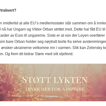
ralisert?
er imidlertid at alle EU’s medlemsstater står sammen om å inn
l nå har Ungarn og Viktor Orban strittet imot. Dette har fått EU ti
liarder av Euro til ungarerne. Siste er at von der Leyen overfører
om bare Orban holder seg nøytralt borte fra selve avstemmingen
 ønsker ukrainerne velkomne inn i varmen. Slik kan Zelensky
n. Og frem dit bidrar Støre med sitt oljefond.