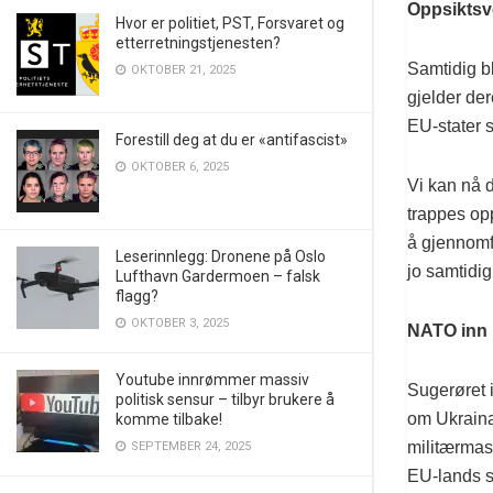
Oppsikts
Hvor er politiet, PST, Forsvaret og
etterretningstjenesten?
Samtidig bl
OKTOBER 21, 2025
gjelder der
EU-stater s
Forestill deg at du er «antifascist»
OKTOBER 6, 2025
Vi kan nå 
trappes op
å gjennomf
Leserinnlegg: Dronene på Oslo
jo samtidig
Lufthavn Gardermoen – falsk
flagg?
OKTOBER 3, 2025
NATO inn 
Youtube innrømmer massiv
Sugerøret i
politisk sensur – tilbyr brukere å
om Ukraina
komme tilbake!
militærmask
SEPTEMBER 24, 2025
EU-lands s