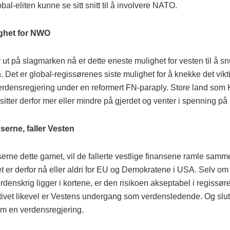
obal-eliten kunne se sitt snitt til å involvere NATO.
ighet for NWO
r ut på slagmarken nå er dette eneste mulighet for vesten til å s
. Det er global-regissørenes siste mulighet for å knekke det vikt
erdensregjering under en reformert FN-paraply. Store land som K
. sitter derfor mer eller mindre på gjerdet og venter i spenning på u
serne, faller Vesten
serne dette gamet, vil de fallerte vestlige finansene ramle sam
t er derfor nå eller aldri for EU og Demokratene i USA. Selv om 
denskrig ligger i kortene, er den risikoen akseptabel i regissø
ativet likevel er Vestens undergang som verdensledende. Og slu
om en verdensregjering.