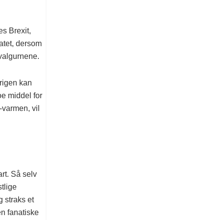
es Brexit,
ratet, dersom
l valgurnene.
krigen kan
e middel for
-varmen, vil
rt. Så selv
tlige
 straks et
n fanatiske