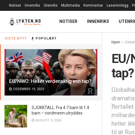
Notiser
Innenriks
Utenriks
Multimedia
Kommentar
Leserinnlegg
P
NOTISER
INNENRIKS
UTENRI
SISTE NYTT
POPULÆRT
Hjem
Debat
EU/N
tap?
EU/NWO: Heller verdenskrig enn tap?
Globalhau
DESEMBER 19, 2023
dramatis
flertalle
SJOKKTALL: Fra 4.7 barn til 1.4
barn – nordmenn utryddes
milliard
AUGUST 3, 2026
heller ik
til at Ru