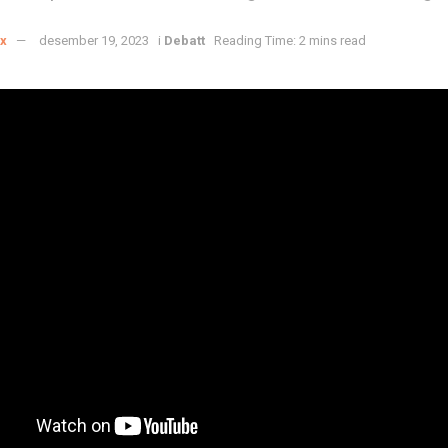
x
desember 19, 2023
i
Debatt
Reading Time: 2 mins read