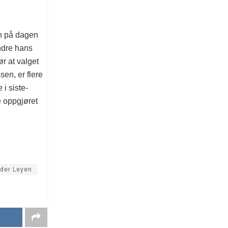
en på dagen
indre hans
r at valget
sen, er flere
i siste-
e oppgjøret
 der Leyen