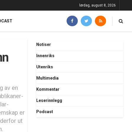
lørdag, august 8, 2026
DCAST
Notiser
nn
Innenriks
Utenriks
Multimedia
ng av en
Kommentar
blikaner-
Leserinnlegg
lar-
lemskap er
Podcast
 derfor ut
n.