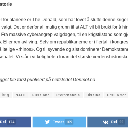
storie
er for planene er The Donald, som har lovet å slutte denne krig
valgt. Det er derfor all mulig grunn til at ALT vil bli brukt for å h
 Fra massive cyberangrep valgdagen, til en krigstilstand som gjø
. Eller ren avliving. Selv om republikanerne er i flertall i kongres
itelige «rhinos». Og til syvende og sist dominerer Demokratene 
enatet. Vi står i virkeligheten foran det største verdenshistorisk
gget ble først publisert på nettstedet Derimot.no
krig
NATO
Russland
Storbritannia
Ukraina
Ursula von
Del
174
Tweet
109
Del
22