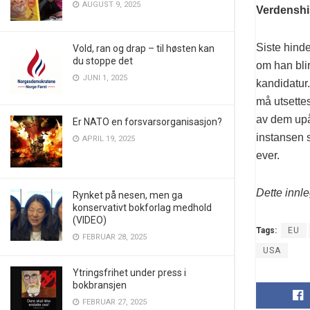
AUGUST 9, 2025
Verdenshi
Siste hind
Vold, ran og drap – til høsten kan
du stoppe det
om han blir 
JUNI 1, 2025
kandidatur.
må utsettes
av dem upål
Er NATO en forsvarsorganisasjon?
instansen s
APRIL 19, 2025
ever.
Dette innle
Rynket på nesen, men ga
konservativt bokforlag medhold
(VIDEO)
Tags:
EU
FEBRUAR 28, 2025
USA
Ytringsfrihet under press i
bokbransjen
FEBRUAR 27, 2025