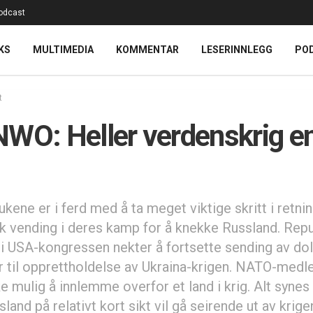
odcast
KS
MULTIMEDIA
KOMMENTAR
LESERINNLEGG
PO
t
WO: Heller verdenskrig e
kene er i ferd med å ta meget viktige skritt i retni
k vending i deres kamp for å knekke Russland. Repu
t i USA-kongressen nekter å fortsette sending av dol
er til opprettholdelse av Ukraina-krigen. NATO-med
ke mulig å innlemme overfor et land i krig. Alt synes
ssland på relativt kort sikt vil gå seirende ut av krige