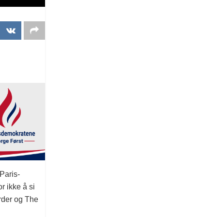
Paris-
r ikke å si
rder og The