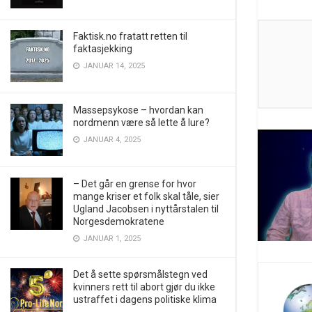
Faktisk.no fratatt retten til
faktasjekking
JANUAR 14, 2025
Massepsykose – hvordan kan
nordmenn være så lette å lure?
JANUAR 4, 2025
– Det går en grense for hvor
mange kriser et folk skal tåle, sier
Ugland Jacobsen i nyttårstalen til
Norgesdemokratene
JANUAR 1, 2025
Det å sette spørsmålstegn ved
kvinners rett til abort gjør du ikke
ustraffet i dagens politiske klima