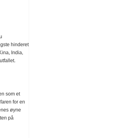
nu
igste hinderet
ina, India,
tfallet.
men som et
faren for en
renes øyne
tten på