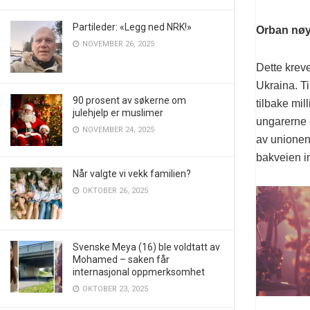
Partileder: «Legg ned NRK!»
Orban nøyt
NOVEMBER 26, 2025
Dette krev
Ukraina. Ti
90 prosent av søkerne om
tilbake mil
julehjelp er muslimer
ungarerne 
NOVEMBER 24, 2025
av unionen
bakveien in
Når valgte vi vekk familien?
OKTOBER 26, 2025
Svenske Meya (16) ble voldtatt av
Mohamed – saken får
internasjonal oppmerksomhet
OKTOBER 23, 2025