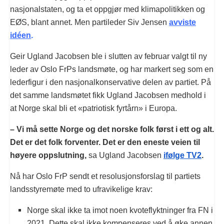
nasjonalstaten, og ta et oppgjør med klimapolitikken og
EØS, blant annet. Men partileder Siv Jensen
avviste
idéen
.
Geir Ugland Jacobsen ble i slutten av februar valgt til ny
leder av Oslo FrPs landsmøte, og har markert seg som en
lederfigur i den nasjonalkonservative delen av partiet. På
det samme landsmøtet fikk Ugland Jacobsen medhold i
at Norge skal bli et «patriotisk fyrtårn» i Europa.
– Vi må sette Norge og det norske folk først i ett og alt.
Det er det folk forventer. Det er den eneste veien til
høyere oppslutning,
sa Ugland Jacobsen
ifølge TV2
.
Nå har Oslo FrP sendt et resolusjonsforslag til partiets
landsstyremøte med to ufravikelige krav:
Norge skal ikke ta imot noen kvoteflyktninger fra FN i
2021. Dette skal ikke kompenseres ved å øke annen