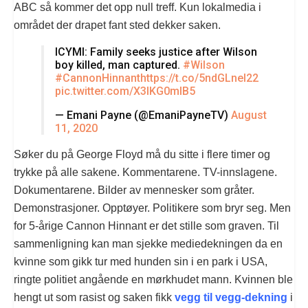
ABC så kommer det opp null treff. Kun lokalmedia i
området der drapet fant sted dekker saken.
ICYMI: Family seeks justice after Wilson
boy killed, man captured.
#Wilson
#CannonHinnant
https://t.co/5ndGLnel22
pic.twitter.com/X3lKG0mlB5
— Emani Payne (@EmaniPayneTV)
August
11, 2020
Søker du på George Floyd må du sitte i flere timer og
trykke på alle sakene. Kommentarene. TV-innslagene.
Dokumentarene. Bilder av mennesker som gråter.
Demonstrasjoner. Opptøyer. Politikere som bryr seg. Men
for 5-årige Cannon Hinnant er det stille som graven. Til
sammenligning kan man sjekke mediedekningen da en
kvinne som gikk tur med hunden sin i en park i USA,
ringte politiet angående en mørkhudet mann. Kvinnen ble
hengt ut som rasist og saken fikk
vegg til vegg-dekning
i