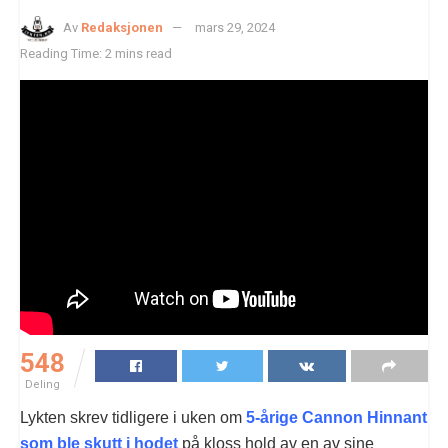
Av
Redaksjonen
mars 29, 2024
Reading Time: 2 mins read
548
Deling
Lykten skrev tidligere i uken om
5-årige Cannon Hinnant
som ble skutt i hodet
på kloss hold av en av sine