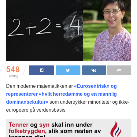
548
Deling
Den moderne matematikken er
«Eurosentrisk» og
representerer «hvitt herredømme og en mannlig
dominansekultur»
som undertrykker minoriteter og ikke-
europeere på verdensbasis.