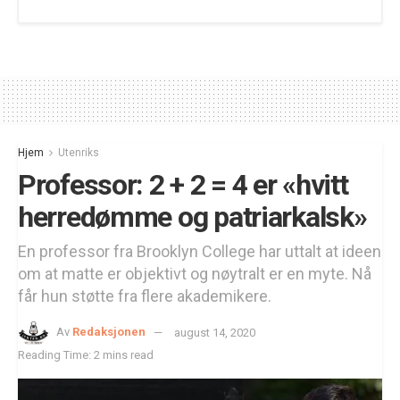
Hjem
Utenriks
Professor: 2 + 2 = 4 er «hvitt
herredømme og patriarkalsk»
En professor fra Brooklyn College har uttalt at ideen
om at matte er objektivt og nøytralt er en myte. Nå
får hun støtte fra flere akademikere.
Av
Redaksjonen
august 14, 2020
Reading Time: 2 mins read