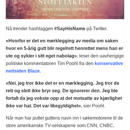
Nå trender hashtaggen
#SayHisName
på Twitter.
«Hvorfor er det en mørklegging av media om saken
hvor en 5-årig gutt blir regelrett henrettet mens han er
ute og sykler i sitt eget nabolag»
, leser den uavhengige
politiske kommentatoren Tim Poohl fra den
konservative
nettsiden Blaze.
«Nei, jeg tror ikke det er en mørklegging. Jeg tror de
rett og slett ikke bryr seg. De ignorerer den. Jeg ble
fortalt da jeg vokste opp at det motsatte av kjærlighet
ikke var hat. Det var likegyldighet»,
sier Poohl.
Når man har puttet guttens navn inn i søkemotorene til de
store amerikanske TV-selskapene som CNN, CNBC,