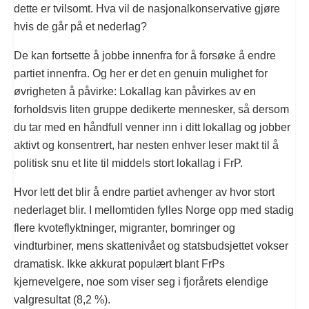
dette er tvilsomt. Hva vil de nasjonalkonservative gjøre
hvis de går på et nederlag?
De kan fortsette å jobbe innenfra for å forsøke å endre
partiet innenfra. Og her er det en genuin mulighet for
øvrigheten å påvirke: Lokallag kan påvirkes av en
forholdsvis liten gruppe dedikerte mennesker, så dersom
du tar med en håndfull venner inn i ditt lokallag og jobber
aktivt og konsentrert, har nesten enhver leser makt til å
politisk snu et lite til middels stort lokallag i FrP.
Hvor lett det blir å endre partiet avhenger av hvor stort
nederlaget blir. I mellomtiden fylles Norge opp med stadig
flere kvoteflyktninger, migranter, bomringer og
vindturbiner, mens skattenivået og statsbudsjettet vokser
dramatisk. Ikke akkurat populært blant FrPs
kjernevelgere, noe som viser seg i fjorårets elendige
valgresultat (8,2 %).