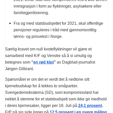
immigrasjon i form av flyktninger, asylsøkere eller
familiegjenforening.
Fra og med statsbudsjettet for 2021, skal offentlige
pensjoner reguleres i tråd med gjennomsnittlig
lønns- og prisvekst i Norge.
Særlig kravet om null kvoteflyktninger vil gjøre et
samarbeid med KrF og Venstre så å si umulig og
betegnes som
“
en rød klut
”
av Dagblad-journalist
Jørgen Gilbrant.
Spørsmålet er om det er verdt det å nedtone sitt
kjernebudskap for å tekkes to småpartier.
Sverigedemokraterna (SD), som kompromissløst har
nektet å stemme for et statsbudsjett som ikke gir medhold
i deres kjernesaker, ligger per 18. Juli på
24,1 prosent
.
FrP på sin side ligger på
12,5 prosent i en nyere måling
.