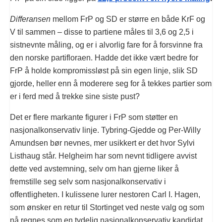
Differansen
mellom FrP og SD er større en både KrF og
V til sammen – disse to partiene måles til 3,6 og 2,5 i
sistnevnte måling, og er i alvorlig fare for å forsvinne fra
den norske partifloraen. Hadde det ikke vært bedre for
FrP å holde kompromissløst på sin egen linje, slik SD
gjorde, heller enn å moderere seg for å tekkes partier som
er i ferd med å trekke sine siste pust?
Det er flere markante figurer i FrP som støtter en
nasjonalkonservativ linje. Tybring-Gjedde og Per-Willy
Amundsen bør nevnes, mer usikkert er det hvor Sylvi
Listhaug står. Helgheim har som nevnt tidligere avvist
dette ved avstemning, selv om han gjerne liker å
fremstille seg selv som nasjonalkonservativ i
offentligheten. I kulissene lurer nestoren Carl I. Hagen,
som ønsker en retur til Stortinget ved neste valg og som
nå regnes som en tydelig nasjonalkonservativ kandidat.