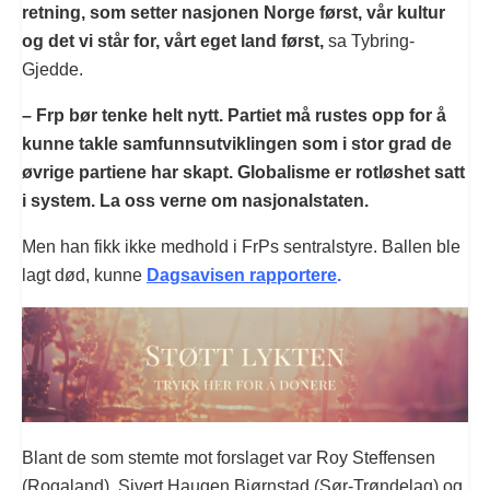
retning, som setter nasjonen Norge først, vår kultur
og det vi står for, vårt eget land først,
sa Tybring-
Gjedde.
– Frp bør tenke helt nytt. Partiet må rustes opp for å
kunne takle samfunnsutviklingen som i stor grad de
øvrige partiene har skapt. Globalisme er rotløshet satt
i system. La oss verne om nasjonalstaten.
Men han fikk ikke medhold i FrPs sentralstyre. Ballen ble
lagt død, kunne
Dagsavisen rapportere
.
Blant de som stemte mot forslaget var Roy Steffensen
(Rogaland), Sivert Haugen Bjørnstad (Sør-Trøndelag) og