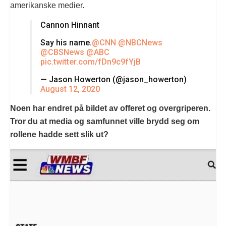
amerikanske medier.
Cannon Hinnant
Say his name.
@CNN
@NBCNews
@CBSNews
@ABC
pic.twitter.com/fDn9c9fYjB
— Jason Howerton (@jason_howerton)
August 12, 2020
Noen har endret på bildet av offeret og overgriperen.
Tror du at media og samfunnet ville brydd seg om
rollene hadde sett slik ut?