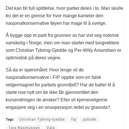
Det kan bli full splittelse, hvor partiet deles i to. Man skulle
tro det er en grense for hvor mange kameler den
nasjonalkonservative føyen har mage til å svelge.
Å bygge opp et parti fra grunnen av har vist seg notorisk
vanskelig i Norge, men om man starter med tungvektere
som Christian Tybring-Gjedde og Per-Willy Amundsen er
optimistisk på deres vegne.
Så da er spørsmålet: Hvor lenge vil de
nasjonalkonservative i FrP opptre som en falsk
velgermagnet for partiets grunnfjell? Har de baller til å
starte noe nytt om de ikke får gjennomført den
kursendringen de ønsker? Eller vil kjernevelgerne
engasjere seg i en snuoperasjon ledet av grasrota?
Tags:
Christian Tybring-Gjedde
frp
politikk
Tore Rasmussen
Valg