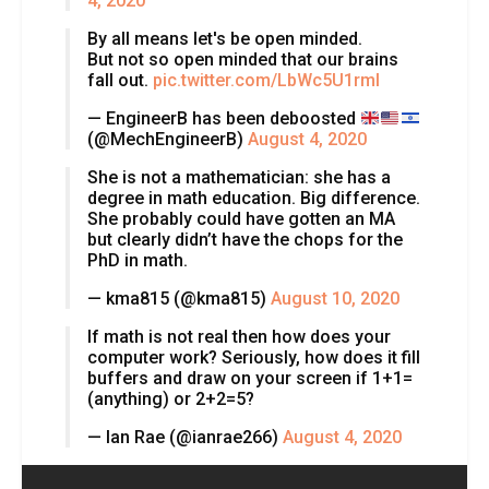
4, 2020
By all means let's be open minded.
But not so open minded that our brains
fall out.
pic.twitter.com/LbWc5U1rml
— EngineerB has been deboosted
(@MechEngineerB)
August 4, 2020
She is not a mathematician: she has a
degree in math education. Big difference.
She probably could have gotten an MA
but clearly didn’t have the chops for the
PhD in math.
— kma815 (@kma815)
August 10, 2020
If math is not real then how does your
computer work? Seriously, how does it fill
buffers and draw on your screen if 1+1=
(anything) or 2+2=5?
— Ian Rae (@ianrae266)
August 4, 2020