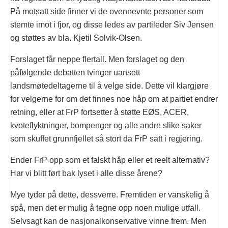
På motsatt side finner vi de ovennevnte personer som
stemte imot i fjor, og disse ledes av partileder Siv Jensen
og støttes av bla. Kjetil Solvik-Olsen.
Forslaget får neppe flertall. Men forslaget og den
påfølgende debatten tvinger uansett
landsmøtedeltagerne til å velge side. Dette vil klargjøre
for velgerne for om det finnes noe håp om at partiet endrer
retning, eller at FrP fortsetter å støtte EØS, ACER,
kvoteflyktninger, bompenger og alle andre slike saker
som skuffet grunnfjellet så stort da FrP satt i regjering.
Ender FrP opp som et falskt håp eller et reelt alternativ?
Har vi blitt ført bak lyset i alle disse årene?
Mye tyder på dette, dessverre. Fremtiden er vanskelig å
spå, men det er mulig å tegne opp noen mulige utfall.
Selvsagt kan de nasjonalkonservative vinne frem. Men