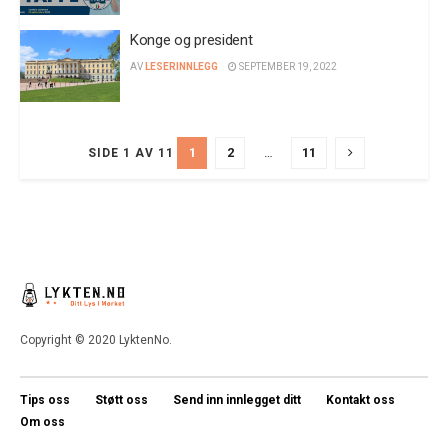
Konge og president
AV
LESERINNLEGG
SEPTEMBER 19, 2022
1
2
…
11
SIDE 1 AV 11
Copyright © 2020 LyktenNo.
Tips oss
Støtt oss
Send inn innlegget ditt
Kontakt oss
Om oss