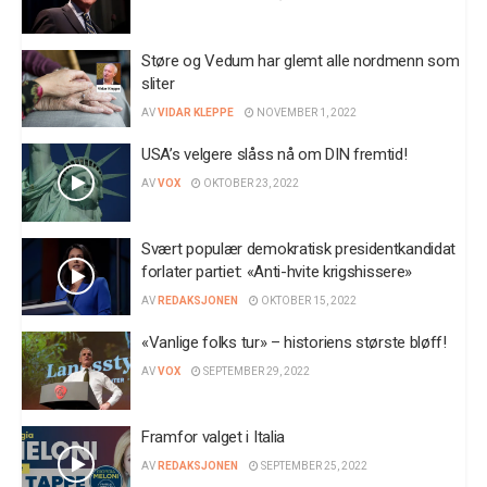
Støre og Vedum har glemt alle nordmenn som
sliter
AV
VIDAR KLEPPE
NOVEMBER 1, 2022
USA’s velgere slåss nå om DIN fremtid!
AV
VOX
OKTOBER 23, 2022
Svært populær demokratisk presidentkandidat
forlater partiet: «Anti-hvite krigshissere»
AV
REDAKSJONEN
OKTOBER 15, 2022
«Vanlige folks tur» – historiens største bløff!
AV
VOX
SEPTEMBER 29, 2022
Framfor valget i Italia
AV
REDAKSJONEN
SEPTEMBER 25, 2022