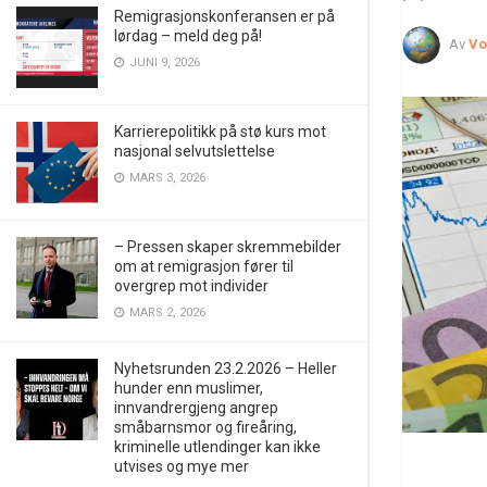
Remigrasjonskonferansen er på
lørdag – meld deg på!
Av
Vo
JUNI 9, 2026
Karrierepolitikk på stø kurs mot
nasjonal selvutslettelse
MARS 3, 2026
– Pressen skaper skremmebilder
om at remigrasjon fører til
overgrep mot individer
MARS 2, 2026
Nyhetsrunden 23.2.2026 – Heller
hunder enn muslimer,
innvandrergjeng angrep
småbarnsmor og fireåring,
kriminelle utlendinger kan ikke
utvises og mye mer