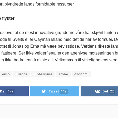
rt plyndrede lands formidable ressurser.
 flykter
es over at de mest innovative gründerne våre har skjønt lunten o
hode til Sveits eller Cayman Island med det de har av formuer. 
ottet til Jonas og Erna må være bevisstløse. Verdens rikeste land
g fattigere. Ser ikke velgerflertallet den åpenlyse motsetningen b
an ikke bedre enn å miste alt. Velkommen til virkelighetens verd
euro
Europa
Globalisme
Krone
økonomi
Del
179
Tweet
112
Del
22