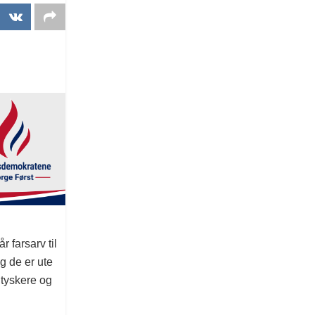
l
 farsarv til
g de er ute
 tyskere og