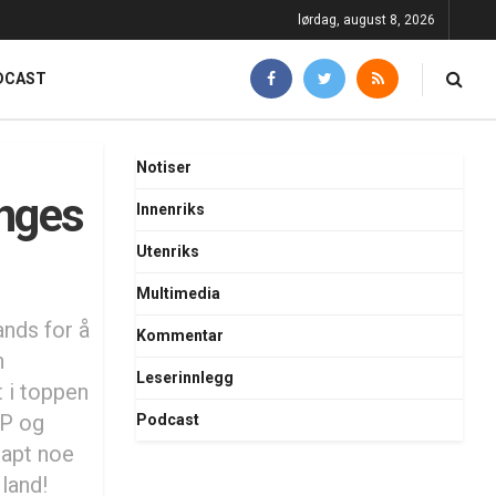
lørdag, august 8, 2026
DCAST
Notiser
inges
Innenriks
Utenriks
Multimedia
ands for å
Kommentar
n
Leserinnlegg
t i toppen
AP og
Podcast
napt noe
 land!