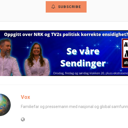
SUBSCRIBE
Vox
Familiefar og pressemann med nasjonal og global samfunn