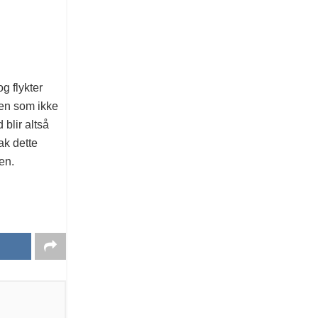
g flykter
Den som ikke
 blir altså
ak dette
en.