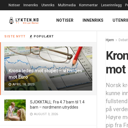
Notiser
Innenriks
Utenriks
Multimedia
Kommentar
Leserinnlegg
P
NOTISER
INNENRIKS
UTENRI
SISTE NYTT
POPULÆRT
Hjem
Debat
Kron
mot 
Krona ledes mot stupet – vi tvinges
mot Euro
Norsk kr
APRIL 18, 2023
kunne in
fullstend
SJOKKTALL: Fra 4.7 barn til 1.4
barn – nordmenn utryddes
på verde
AUGUST 3, 2026
Høyre me
pip fra F