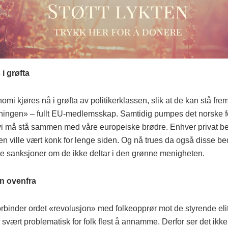
 i grøfta
mi kjøres nå i grøfta av politikerklassen, slik at de kan stå fr
ningen» – fullt EU-medlemsskap. Samtidig pumpes det norske f
 vi må stå sammen med våre europeiske brødre. Enhver privat bed
n ville vært konk for lenge siden. Og nå trues da også disse be
 sanksjoner om de ikke deltar i den grønne menigheten.
n ovenfra
orbinder ordet «revolusjon» med folkeopprør mot de styrende elit
 svært problematisk for folk flest å annamme. Derfor ser det ikke u