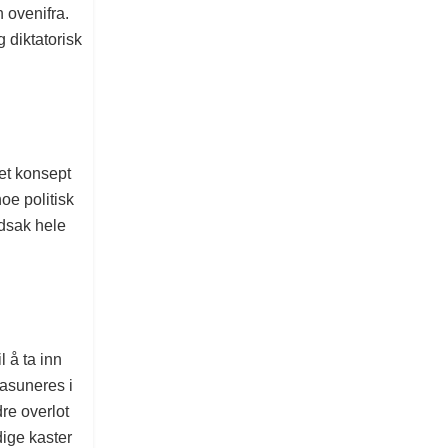
n ovenifra.
g diktatorisk
net konsept
noe politisk
edsak hele
 å ta inn
asuneres i
dre overlot
dige kaster