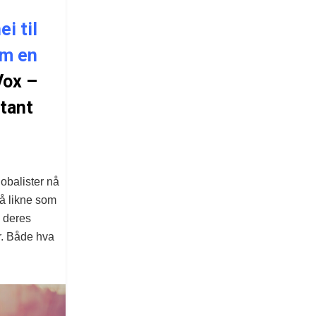
i til
om en
Vox –
tant
obalister nå
 å likne som
n deres
r. Både hva