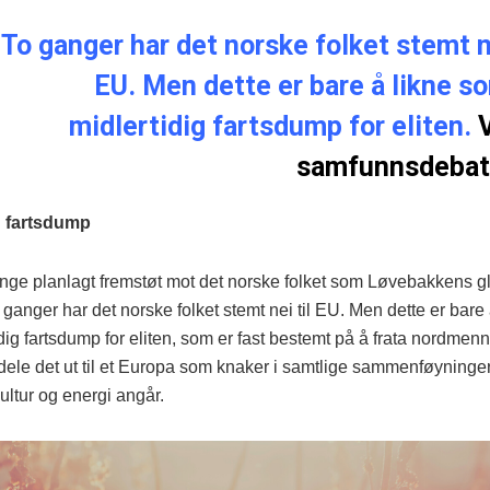
To ganger har det norske folket stemt ne
EU. Men dette er bare å likne s
midlertidig fartsdump for eliten.
samfunnsdebat
g fartsdump
lenge planlagt fremstøt mot det norske folket som Løvebakkens gl
o ganger har det norske folket stemt nei til EU. Men dette er bare
dig fartsdump for eliten, som er fast bestemt på å frata nordmen
g dele det ut til et Europa som knaker i samtlige sammenføyninge
ultur og energi angår.