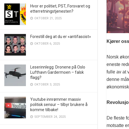
Hvor er politiet, PST, Forsvaret og
etterretningstjenesten?
OKTOBER 21, 2025
Forestill deg at du er «antifascist»
Kjører oss
OKTOBER 6, 2025
Norsk økono
eneste red
Leserinnlegg: Dronene på Oslo
fulle av at
Lufthavn Gardermoen – falsk
flagg?
denne måte
OKTOBER 3, 2025
økonomiske
Youtube innrømmer massiv
Revolusjo
politisk sensur – tilbyr brukere å
komme tilbake!
SEPTEMBER 24, 2025
De fleste f
motsatte er