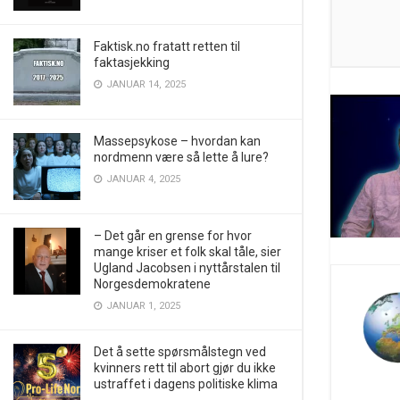
Faktisk.no fratatt retten til
faktasjekking
JANUAR 14, 2025
Massepsykose – hvordan kan
nordmenn være så lette å lure?
JANUAR 4, 2025
– Det går en grense for hvor
mange kriser et folk skal tåle, sier
Ugland Jacobsen i nyttårstalen til
Norgesdemokratene
JANUAR 1, 2025
Det å sette spørsmålstegn ved
kvinners rett til abort gjør du ikke
ustraffet i dagens politiske klima