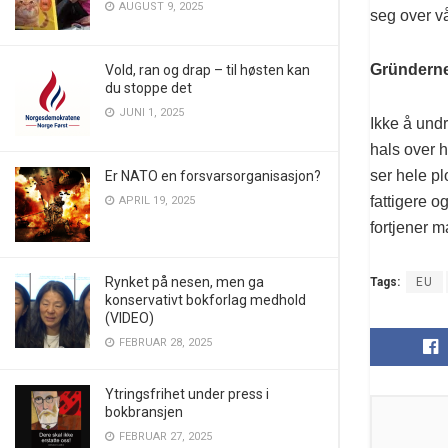
AUGUST 9, 2025
seg over vå
Gründerne
Vold, ran og drap – til høsten kan
du stoppe det
JUNI 1, 2025
Ikke å undr
hals over 
ser hele pl
Er NATO en forsvarsorganisasjon?
fattigere o
APRIL 19, 2025
fortjener m
Rynket på nesen, men ga
Tags:
EU
konservativt bokforlag medhold
(VIDEO)
FEBRUAR 28, 2025
Ytringsfrihet under press i
bokbransjen
FEBRUAR 27, 2025