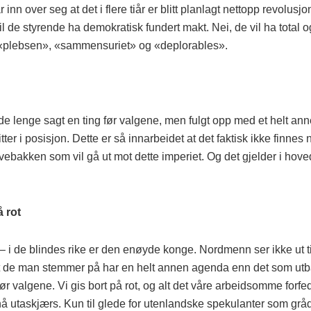
 inn over seg at det i flere tiår er blitt planlagt nettopp revolusjo
il de styrende ha demokratisk fundert makt. Nei, de vil ha total o
«plebsen», «sammensuriet» og «deplorables».
de lenge sagt en ting før valgene, men fulgt opp med et helt an
itter i posisjon. Dette er så innarbeidet at det faktisk ikke finnes 
vebakken som vil gå ut mot dette imperiet. Og det gjelder i hov
å rot
 i de blindes rike er den enøyde konge. Nordmenn ser ikke ut til
t de man stemmer på har en helt annen agenda enn det som utb
før valgene. Vi gis bort på rot, og alt det våre arbeidsomme forfe
nå utaskjærs. Kun til glede for utenlandske spekulanter som grå