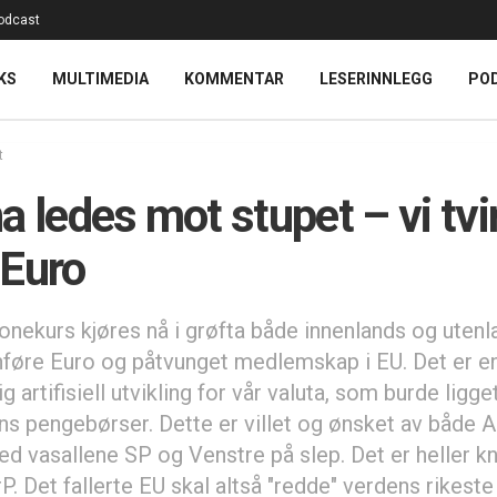
odcast
KS
MULTIMEDIA
KOMMENTAR
LESERINNLEGG
PO
t
a ledes mot stupet – vi tv
Euro
onekurs kjøres nå i grøfta både innenlands og utenl
nføre Euro og påtvunget medlemskap i EU. Det er e
ig artifisiell utvikling for vår valuta, som burde ligge
ns pengebørser. Dette er villet og ønsket av både 
d vasallene SP og Venstre på slep. Det er heller k
rP. Det fallerte EU skal altså "redde" verdens rikeste