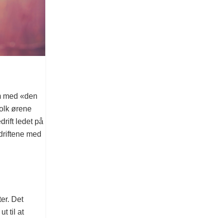
em med «den
olk ørene
rift ledet på
driftene med
er. Det
t til at