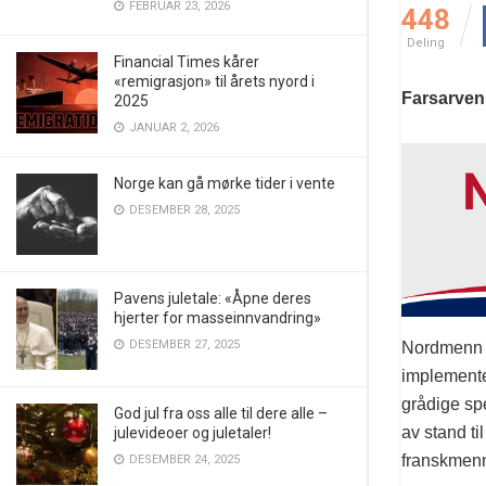
FEBRUAR 23, 2026
448
Deling
Financial Times kårer
«remigrasjon» til årets nyord i
Farsarven 
2025
JANUAR 2, 2026
Norge kan gå mørke tider i vente
DESEMBER 28, 2025
Pavens juletale: «Åpne deres
hjerter for masseinnvandring»
DESEMBER 27, 2025
Nordmenn ha
implementer
grådige sp
God jul fra oss alle til dere alle –
av stand ti
julevideoer og juletaler!
franskmenn.
DESEMBER 24, 2025