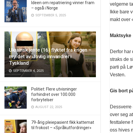
Ideen om repatriering vinner fram
velgerne tar
– også i Norge
Ikke bare v
SEPTEMBER 5, 2025
makt over 
Maktsyke
Ukrainsk jente (16) flyktet fra krigen –
Derfor har 
myrdet av ulovlig innvandrer i
straks de s
Tyskland
parti på Lø
SEPTEMBER 4, 2025
Vesten.
Politiet: Flere utvisninger
Gis bort p
forhindret over 100.000
forbrytelser
Dessverre –
AUGUST 22, 2025
over seg a
festtalene 
79-årig pleiepasient fikk kattemat
til frokost – «Språkutfordringer»
oss hives 