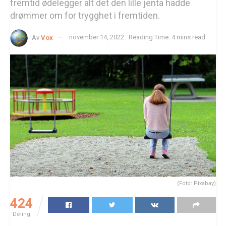
fremtid ødelegger alt det den lille jenta hadde
drømmer om for trygghet i fremtiden.
Av
Vox
november 14, 2022
Reading Time: 4 mins read
(Foto: Pixabay)
424
Deling