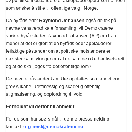
av politiske motstandere er akseptabel oppførsel fra noen
som ønsker å stille til offentlige valg i Norge.
Da byrådsleder
Raymond Johansen
også deltok på
nevnte venstreradikale forsamling, vil Demokratene
spørre byrådsleder Raymond Johansen (AP) om han
mener at det er greit at en byrådsleder applauderer
feilaktige påstander om at politiske motstandere er
nazister, samt ytringer om at de samme ikke har livets rett,
og at de skal jages fra det offentlige rom?
De nevnte påstander kan ikke oppfattes som annet enn
grov sjikane, urettmessig og skadelig offentlig
stigmatisering, og oppfordring til vold.
Forholdet vil derfor bli anmeldt.
For de som har spørsmål til denne pressemelding
kontakt:
org-nest@demokratene.no