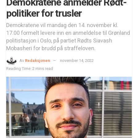
Demokratene anmelder Rødt-
politiker for trusler
Demokratene vil mandag den 14. november kl.
17.00 formelt levere inn en anmeldelse til Grønland
politistasjon i Oslo, på partiet Rødts Siavash
Mobasheri for brudd på straffeloven.
Av
Redaksjonen
november 14, 2022
Reading Time: 2 mins read