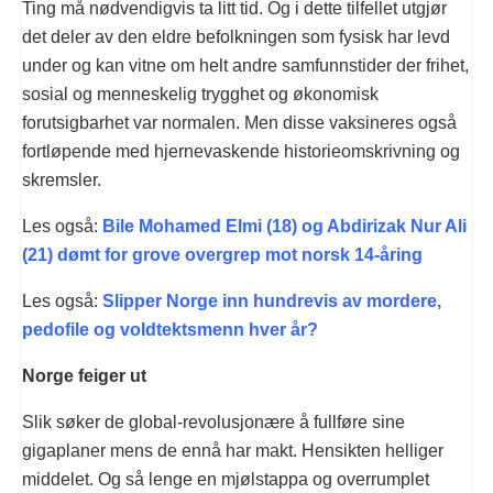
Ting må nødvendigvis ta litt tid. Og i dette tilfellet utgjør
det deler av den eldre befolkningen som fysisk har levd
under og kan vitne om helt andre samfunnstider der frihet,
sosial og menneskelig trygghet og økonomisk
forutsigbarhet var normalen. Men disse vaksineres også
fortløpende med hjernevaskende historieomskrivning og
skremsler.
Les også:
Bile Mohamed Elmi (18) og Abdirizak Nur Ali
(21) dømt for grove overgrep mot norsk 14-åring
Les også:
Slipper Norge inn hundrevis av mordere,
pedofile og voldtektsmenn hver år?
Norge feiger ut
Slik søker de global-revolusjonære å fullføre sine
gigaplaner mens de ennå har makt. Hensikten helliger
middelet. Og så lenge en mjølstappa og overrumplet