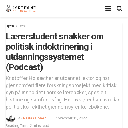
Hjem
Debatt
Lærerstudent snakker om
politisk indoktrinering i
utdanningssystemet
(Podcast)
Kristoffer Høisæther er utdannet lektor og har
gjennomført flere forskningsprosjekt med kritisk
syn på innholdet i norske lærebøker, spesielt i
historie og samfunnsfag. Her avslører han hvordan
politisk korrekthet gjennomsyrer lærebøkene.
Av
Redaksjonen
november 15, 2022
Reading Time: 2 mins read