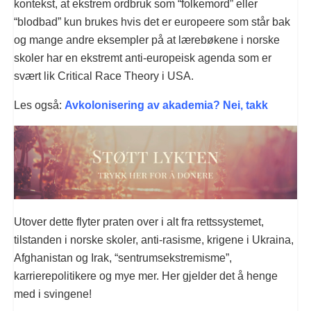
kontekst, at ekstrem ordbruk som “folkemord” eller
“blodbad” kun brukes hvis det er europeere som står bak
og mange andre eksempler på at lærebøkene i norske
skoler har en ekstremt anti-europeisk agenda som er
svært lik Critical Race Theory i USA.
Les også:
Avkolonisering av akademia? Nei, takk
Utover dette flyter praten over i alt fra rettssystemet,
tilstanden i norske skoler, anti-rasisme, krigene i Ukraina,
Afghanistan og Irak, “sentrumsekstremisme”,
karrierepolitikere og mye mer. Her gjelder det å henge
med i svingene!