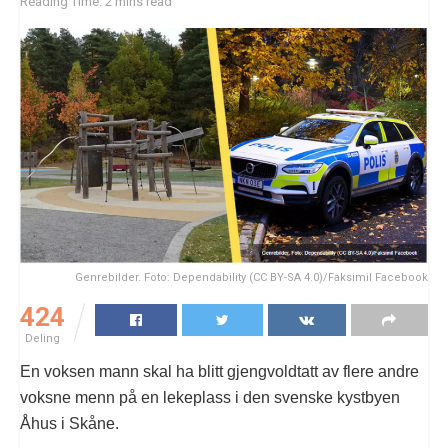
Reading Time: 2 mins read
Genrebilder. Foto: Dependability (CC BY-SA 4.0)/Faksimil Facebook
424
Deling
En voksen mann skal ha blitt gjengvoldtatt av flere andre
voksne menn på en lekeplass i den svenske kystbyen
Åhus i Skåne.