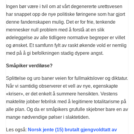
Ingen bør være i tvil om at vårt degenererte urettsvesen
har snappet opp de nye politiske føringene som har gjort
denne fandenskapen mulig. Det er for frie, tenkende
mennesker null problem med å forstå at en slik
ødeleggelse av alle tidligere normative begreper er villet
og ønsket. Et samfunn fylt av raskt økende vold er nemlig
med på å gi befolkningen stadig dypere angst.
Småpiker verdiløse?
Splittelse og uro baner veien for fullmaktslover og diktatur.
Når vi samtidig observerer et vell av nye, egenskapte
«kriser», er det enkelt å summere hensikten. Vestens
maktelite jobber febrilsk med å legitimere totalitarisme på
alle plan. Og da er småpikers grufulle skjebner bare en av
mange nødvendige pølser i slaktetiden.
Les også:
Norsk jente (15) brutalt gjengvoldtatt av