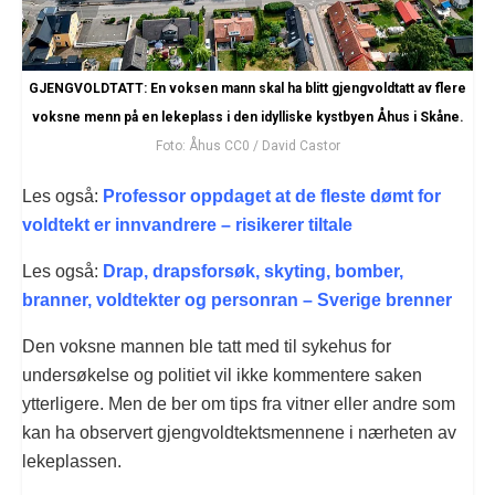
GJENGVOLDTATT: En voksen mann skal ha blitt gjengvoldtatt av flere
voksne menn på en lekeplass i den idylliske kystbyen Åhus i Skåne.
Foto: Åhus CC0 / David Castor
Les også:
Professor oppdaget at de fleste dømt for
voldtekt er innvandrere – risikerer tiltale
Les også:
Drap, drapsforsøk, skyting, bomber,
branner, voldtekter og personran – Sverige brenner
Den voksne mannen ble tatt med til sykehus for
undersøkelse og politiet vil ikke kommentere saken
ytterligere. Men de ber om tips fra vitner eller andre som
kan ha observert gjengvoldtektsmennene i nærheten av
lekeplassen.