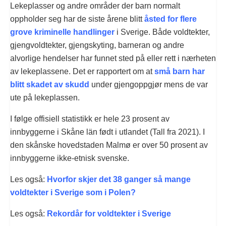
Lekeplasser og andre områder der barn normalt
oppholder seg har de siste årene blitt
åsted for flere
grove kriminelle handlinger
i Sverige. Både voldtekter,
gjengvoldtekter, gjengskyting, barneran og andre
alvorlige hendelser har funnet sted på eller rett i nærheten
av lekeplassene. Det er rapportert om at
små barn har
blitt skadet av skudd
under gjengoppgjør mens de var
ute på lekeplassen.
I følge offisiell statistikk er hele 23 prosent av
innbyggerne i Skåne län født i utlandet (Tall fra 2021). I
den skånske hovedstaden Malmø er over 50 prosent av
innbyggerne ikke-etnisk svenske.
Les også:
Hvorfor skjer det 38 ganger så mange
voldtekter i Sverige som i Polen?
Les også:
Rekordår for voldtekter i Sverige