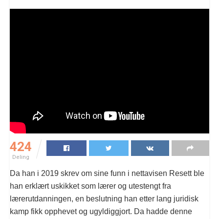
424
Deling
Da han i 2019 skrev om sine funn i nettavisen Resett ble
han erklært uskikket som lærer og utestengt fra
lærerutdanningen, en beslutning han etter lang juridisk
kamp fikk opphevet og ugyldiggjort. Da hadde denne