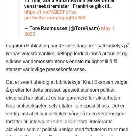
11. mai, Sofia Rana hva hun tenker om at
venstreekstremister i Frankrike gikk til…
https://t.co/V2lESFsTsu
pic.twitter.com/eqpqRrs9bS
— Tore Rasmussen (@ToreRasm)
May 1,
2023
Legatum Publishing har de siste dagene
satt søkelys på
11
Ranas voldsromantikk, nettopp fordi vi innså at trusler og
sjikane var demonstrantenes eneste mulighet til å få
stanset vår lovlige pressekonferanse.
Det er svært uheldig at biblioteksjef Knut Skansen valgte
å gi etter for dette presset, spesielt ettersom politiet
eksplisitt har uttalt at de kan garantere for sikkerheten.
Noe biblioteksjefen selv uttaler i sin epost til oss. Det er
veldig trist at et bibliotek ikke våger å la en verdenskjent
forfatter bli intervjuet i sine lokaler fordi intolerante
aktivister som er politisk uenige med forfatteren truer med