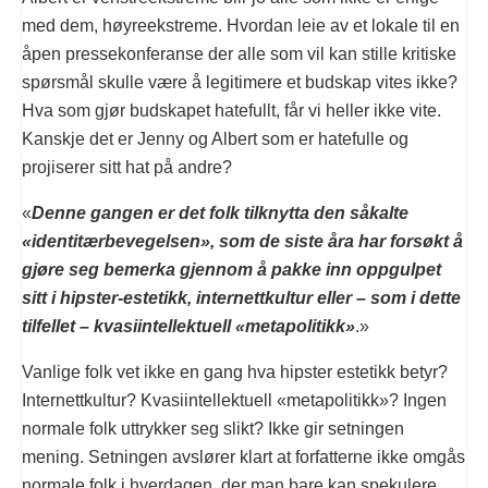
med dem, høyreekstreme. Hvordan leie av et lokale til en
åpen pressekonferanse der alle som vil kan stille kritiske
spørsmål skulle være å legitimere et budskap vites ikke?
Hva som gjør budskapet hatefullt, får vi heller ikke vite.
Kanskje det er Jenny og Albert som er hatefulle og
projiserer sitt hat på andre?
«
Denne gangen er det folk tilknytta den såkalte
«identitærbevegelsen», som de siste åra har forsøkt å
gjøre seg bemerka gjennom å pakke inn oppgulpet
sitt i hipster-estetikk, internettkultur eller – som i dette
tilfellet – kvasiintellektuell «metapolitikk»
.»
Vanlige folk vet ikke en gang hva hipster estetikk betyr?
Internettkultur? Kvasiintellektuell «metapolitikk»? Ingen
normale folk uttrykker seg slikt? Ikke gir setningen
mening. Setningen avslører klart at forfatterne ikke omgås
normale folk i hverdagen, der man bare kan spekulere