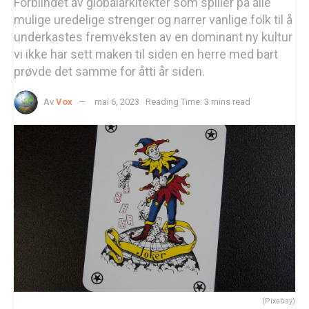
Forblindet av globalarkitekter som spiller på alle
mulige uredelige strenger og narrer vanlige folk til å
underkastes fremveksten av en dominant ny kultur
vi ikke har sett maken til siden en herre med bart
prøvde det samme for åtti år siden.
Av
Vox
mai 6, 2023
Reading Time: 3 mins read
(Pixabay)