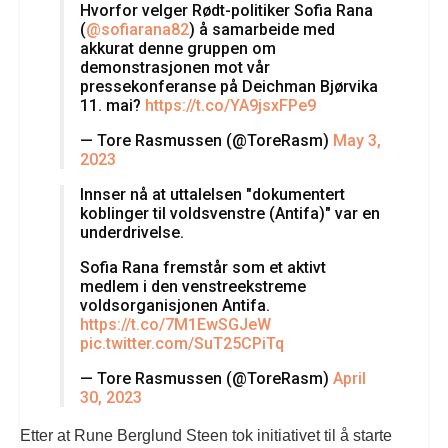
Hvorfor velger Rødt-politiker Sofia Rana
(
@sofiarana82
) å samarbeide med
akkurat denne gruppen om
demonstrasjonen mot vår
pressekonferanse på Deichman Bjørvika
11. mai?
https://t.co/YA9jsxFPe9
— Tore Rasmussen (@ToreRasm)
May 3,
2023
Innser nå at uttalelsen "dokumentert
koblinger til voldsvenstre (Antifa)" var en
underdrivelse.
Sofia Rana fremstår som et aktivt
medlem i den venstreekstreme
voldsorganisjonen Antifa.
https://t.co/7M1EwSGJeW
pic.twitter.com/SuT25CPiTq
— Tore Rasmussen (@ToreRasm)
April
30, 2023
Etter at Rune Berglund Steen tok initiativet til å starte