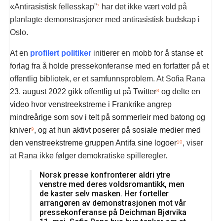
«Antirasistisk fellesskap”
har det ikke vært vold på
7
planlagte demonstrasjoner med antirasistisk budskap i
Oslo.
At en
profilert politiker
initierer en mobb for å stanse et
forlag fra å holde pressekonferanse med en forfatter på et
offentlig bibliotek, er et samfunnsproblem. At Sofia Rana
23. august 2022 gikk offentlig ut på Twitter
og delte en
8
video hvor venstreekstreme i Frankrike angrep
mindreårige som sov i telt på sommerleir med batong og
kniver
, og at hun aktivt poserer på sosiale medier med
9
den venstreekstreme gruppen Antifa sine logoer
,
viser
10
at Rana ikke følger demokratiske spilleregler.
Norsk presse konfronterer aldri ytre
venstre med deres voldsromantikk, men
de kaster selv masken. Her forteller
arrangøren av demonstrasjonen mot vår
pressekonferanse på Deichman Bjørvika