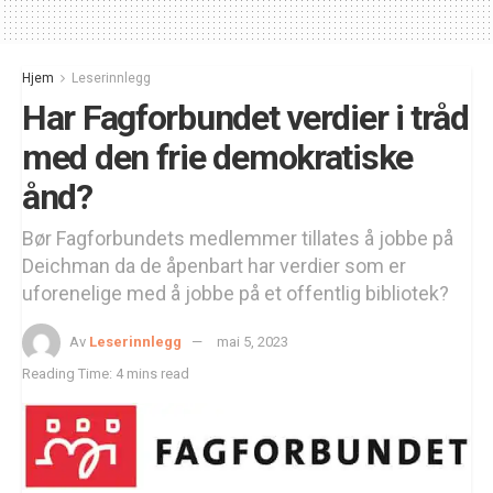
Hjem
Leserinnlegg
Har Fagforbundet verdier i tråd
med den frie demokratiske
ånd?
Bør Fagforbundets medlemmer tillates å jobbe på
Deichman da de åpenbart har verdier som er
uforenelige med å jobbe på et offentlig bibliotek?
Av
Leserinnlegg
mai 5, 2023
Reading Time: 4 mins read