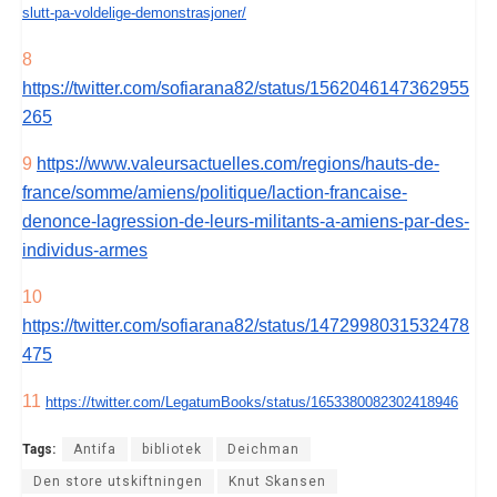
slutt-pa-voldelige-demonstrasjoner/
8
https://twitter.com/sofiarana82/status/1562046147362955
265
9
https://www.valeursactuelles.com/regions/hauts-de-
france/somme/amiens/politique/laction-francaise-
denonce-lagression-de-leurs-militants-a-amiens-par-des-
individus-armes
10
https://twitter.com/sofiarana82/status/1472998031532478
475
11
https://twitter.com/LegatumBooks/status/1653380082302418946
Tags:
Antifa
bibliotek
Deichman
Den store utskiftningen
Knut Skansen