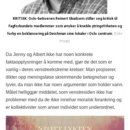
KRITISK: Oslo-beboeren Reinert Skadsem stiller seg kritisk til
Fagforbundets medlemmer som ønsker å kneble ytringsfriheten og
forby en boklansering på Deichman sine lokaler i Oslo sentrum.
(Foto:
Privat).
Da Jenny og Albert ikke har noen konkrete
faktaopplysninger å komme med, gjør de det som er
vanlig i deres venstreekstreme kretser: Man projiserer,
dikter opp meningsløse skremmende betegnelser og
lyver, da man ikke har noen argumenter som holder vann.
Målet helliggjør middelet, som venstresiden ikke har
problemer med da de ikke innehar moralsk forankring og
er kollektivister som anser individet som underordnet.