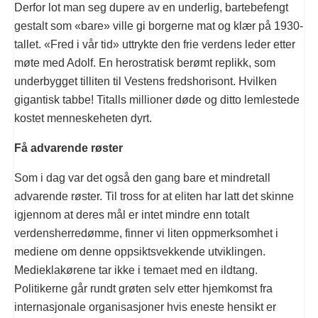
Derfor lot man seg dupere av en underlig, bartebefengt
gestalt som «bare» ville gi borgerne mat og klær på 1930-
tallet. «Fred i vår tid» uttrykte den frie verdens leder etter
møte med Adolf. En herostratisk berømt replikk, som
underbygget tilliten til Vestens fredshorisont. Hvilken
gigantisk tabbe! Titalls millioner døde og ditto lemlestede
kostet menneskeheten dyrt.
Få advarende røster
Som i dag var det også den gang bare et mindretall
advarende røster. Til tross for at eliten har latt det skinne
igjennom at deres mål er intet mindre enn totalt
verdensherredømme, finner vi liten oppmerksomhet i
mediene om denne oppsiktsvekkende utviklingen.
Medieklakørene tar ikke i temaet med en ildtang.
Politikerne går rundt grøten selv etter hjemkomst fra
internasjonale organisasjoner hvis eneste hensikt er