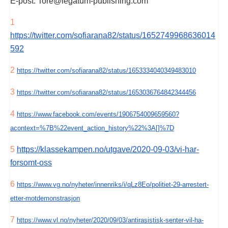
E-post:
Tore@legatum-publishing.com
1
https://twitter.com/sofiarana82/status/1652749968636014
592
2
https://twitter.com/sofiarana82/status/1653334040349483010
3
https://twitter.com/sofiarana82/status/1653036764842344456
4
https://www.facebook.com/events/1906754009659560?
acontext=%7B%22event_action_history%22%3A[]%7D
5
https://klassekampen.no/utgave/2020-09-03/vi-har-
forsomt-oss
6
https://www.vg.no/nyheter/innenriks/i/qLz8Eo/politiet-29-arrestert-
etter-motdemonstrasjon
7
https://www.vl.no/nyheter/2020/09/03/antirasistisk-senter-vil-ha-