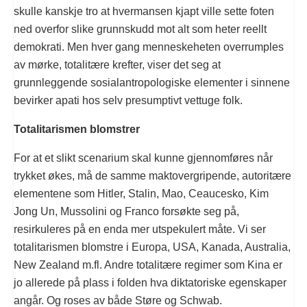
skulle kanskje tro at hvermansen kjapt ville sette foten
ned overfor slike grunnskudd mot alt som heter reellt
demokrati. Men hver gang menneskeheten overrumples
av mørke, totalitære krefter, viser det seg at
grunnleggende sosialantropologiske elementer i sinnene
bevirker apati hos selv presumptivt vettuge folk.
Totalitarismen blomstrer
For at et slikt scenarium skal kunne gjennomføres når
trykket økes, må de samme maktovergripende, autoritære
elementene som Hitler, Stalin, Mao, Ceaucesko, Kim
Jong Un, Mussolini og Franco forsøkte seg på,
resirkuleres på en enda mer utspekulert måte. Vi ser
totalitarismen blomstre i Europa, USA, Kanada, Australia,
New Zealand m.fl. Andre totalitære regimer som Kina er
jo allerede på plass i folden hva diktatoriske egenskaper
angår. Og roses av både Støre og Schwab.