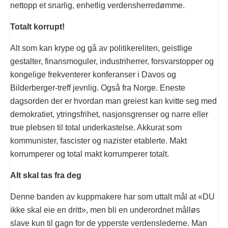
nettopp et snarlig, enhetlig verdensherredømme.
Totalt korrupt!
Alt som kan krype og gå av politikereliten, geistlige
gestalter, finansmoguler, industriherrer, forsvarstopper og
kongelige frekventerer konferanser i Davos og
Bilderberger-treff jevnlig. Også fra Norge. Eneste
dagsorden der er hvordan man greiest kan kvitte seg med
demokratiet, ytringsfrihet, nasjonsgrenser og narre eller
true plebsen til total underkastelse. Akkurat som
kommunister, fascister og nazister etablerte. Makt
korrumperer og total makt korrumperer totalt.
Alt skal tas fra deg
Denne banden av kuppmakere har som uttalt mål at «DU
ikke skal eie en dritt», men bli en underordnet målløs
slave kun til gagn for de ypperste verdenslederne. Man