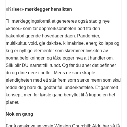
«Kriser» mørklegger hensikten
Til mørkleggingsformålet genereres også stadig nye
«kriser» som tar oppmerksomheten bort fra den
bakenforliggende hovedagendaen. Pandemier,
multikultur, vold, gjeldskrise, klimakrise, energikollaps og
krig er nyttige elementer som skremmer livskiten av
normalbefolkningen og tåkelegger hva alt handler om.
Slik blir DU narret trill rundt. Og før du aner det befinner
du og dine dere i nettet. Mens de som skapte
elendigheten med ett står frem som sterke menn som skal
redde deg bare du godtar full underkastelse. Et gammelt
konsept, men for første gang benyttet til å kuppe en hel
planet.
Nok en gang
For å omskrive selveste Winston Churchill: Aldri har så få