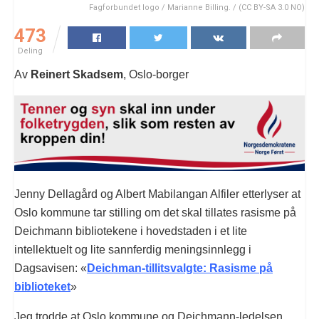
Fagforbundet logo / Marianne Billing. / (CC BY-SA 3.0 NO)
473
Deling
Av
Reinert Skadsem
, Oslo-borger
Jenny Dellagård og Albert Mabilangan Alfiler etterlyser at
Oslo kommune tar stilling om det skal tillates rasisme på
Deichmann bibliotekene i hovedstaden i et lite
intellektuelt og lite sannferdig meningsinnlegg i
Dagsavisen: «
Deichman-tillitsvalgte: Rasisme på
biblioteket
»
Jeg trodde at Oslo kommune og Deichmann-ledelsen