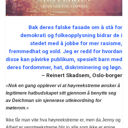
Bak deres falske fasade om å stå for
demokrati og folkeopplysning bidrar de i
stedet med å jobbe for mer rasisme,
fremmedhat og vold. Jeg er redd for hvordan
disse kan påvirke publikum, spesielt barn med
deres fordommer, hat, diskriminering og løgn.
– Reinert Skadsem, Oslo-borger
«
Nok en gang opplever vi at høyreekstreme ønsker å
legitimere hatbudskapet sitt gjennom å benytte seg
av Deichman sin sjenerøse utleieordning for
møterom
.»
Ikke får man vite hva høyreekstreme er, men da Jenny og
Albert er venstreekstreme blir jo alle som ikke er enige