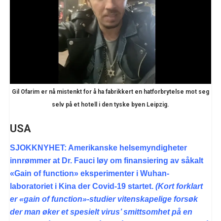
Gil Ofarim er nå mistenkt for å ha fabrikkert en hatforbrytelse mot seg
selv på et hotell i den tyske byen Leipzig.
USA
SJOKKNYHET: Amerikanske helsemyndigheter
innrømmer at Dr. Fauci løy om finansiering av såkalt
«Gain of function» eksperimenter i Wuhan-
laboratoriet i Kina der Covid-19 startet.
(Kort forklart
er «gain of function»-studier vitenskapelige forsøk
der man øker et spesielt virus’ smittsomhet på en