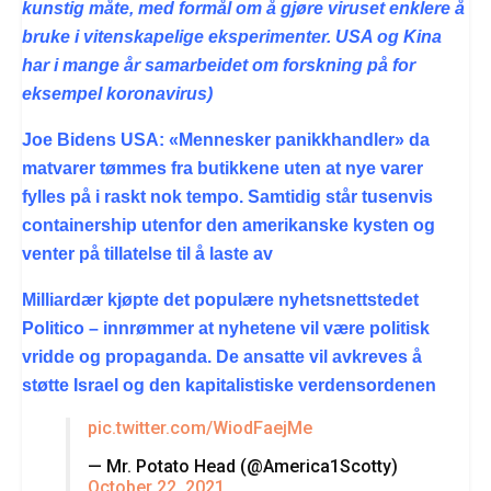
kunstig måte, med formål om å gjøre viruset enklere å
bruke i vitenskapelige eksperimenter. USA og Kina
har i mange år samarbeidet om forskning på for
eksempel koronavirus)
Joe Bidens USA: «Mennesker panikkhandler» da
matvarer tømmes fra butikkene uten at nye varer
fylles på i raskt nok tempo. Samtidig står tusenvis
containership utenfor den amerikanske kysten og
venter på tillatelse til å laste av
Milliardær kjøpte det populære nyhetsnettstedet
Politico – innrømmer at nyhetene vil være politisk
vridde og propaganda. De ansatte vil avkreves å
støtte Israel og den kapitalistiske verdensordenen
pic.twitter.com/WiodFaejMe
— Mr. Potato Head (@America1Scotty)
October 22, 2021