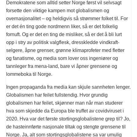
Demokratene som alltid setter Norge først vil selvsagt
forsette den viktige kampen mot globalismen og
overnasjonalitet – og heldigvis så strømmer folket til. For
er det én ting gode nordmenn liker, så er det folkelig
fornuft. Og er det en ting de misliker, så er det å bli lurt
opp i stry av politisk valgflesk, dresskledde vindkraft-
selgere, åpne grenser, grønne klimaprofeter med fletter
og fanatisme, og media som lover oss ingeniører og
tannleger fra mena-land, bare vi åpner grensene og
lommeboka til Norge.
Ingen propaganda fra media kan skjule sannheten lenger.
Globalismen har feilet fullstendig. Hvor grundig
globalismen har feilet, skjønner man når man studerer
hva som skjedde da Europa ble truffet av covidviruset i
2020. Hva var det første stortingsglobalistene grep til? Jo,
de hasteinnførte nasjonale tiltak og stengte grensene til
Norge. Ja, alt som stortingsglobalistene sa var umulig