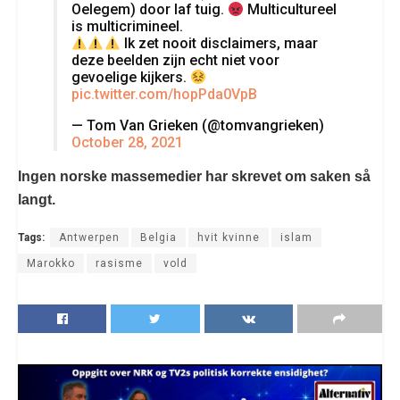
Oelegem) door laf tuig.
Multicultureel
is multicrimineel.
Ik zet nooit disclaimers, maar
deze beelden zijn echt niet voor
gevoelige kijkers.
pic.twitter.com/hopPda0VpB
— Tom Van Grieken (@tomvangrieken)
October 28, 2021
Ingen norske massemedier har skrevet om saken så
langt.
Tags:
Antwerpen
Belgia
hvit kvinne
islam
Marokko
rasisme
vold