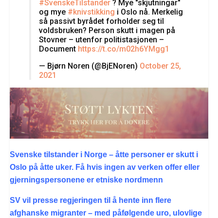
#SvenskeTilstander
? Mye "skjutningar"
og mye
#knivstikking
i Oslo nå. Merkelig
så passivt byrådet forholder seg til
voldsbruken? Person skutt i magen på
Stovner – utenfor politistasjonen –
Document
https://t.co/m02h6YMgg1
— Bjørn Noren (@BjENoren)
October 25,
2021
Svenske tilstander i Norge – åtte personer er skutt i
Oslo på åtte uker. Få hvis ingen av verken offer eller
gjerningspersonene er etniske nordmenn
SV vil presse regjeringen til å hente inn flere
afghanske migranter – med påfølgende uro, ulovlige