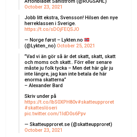
Aftonbladet Sahlström (@ROGSAHL)
October 23, 2021
Jobb litt ekstra, Svensson! Hilsen den nye
herreklassen i Sverige.
https://t.co/sDOjFEQSJO
— Norge først – Lykten.no
(@Lykten_no)
October 25, 2021
”Vad vi än gör så är det skatt, skatt, skatt
och moms och skatt.. Förr eller senare
måste ju folk tycka – Men det här går ju
inte längre, jag kan inte betala de här
enorma skatterna”
– Alexander Bard
Skriv under på
https://t.co/lbS0XPH80v
#skatteupproret
#skatteslöseri
pic.twitter.com/1ldD0s6Ppv
— Skatteupproret.se (@skatteupproret)
October 23, 2021