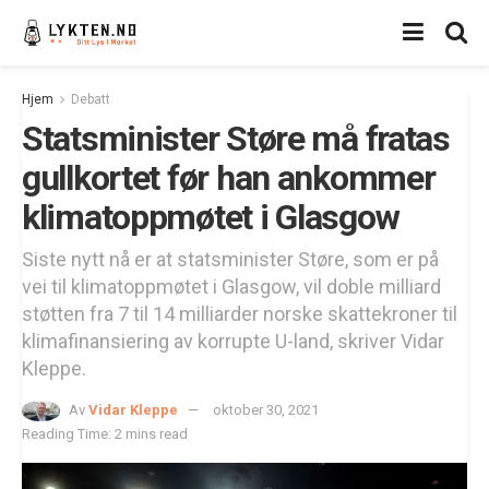
Hjem
Debatt
Statsminister Støre må fratas
gullkortet før han ankommer
klimatoppmøtet i Glasgow
Siste nytt nå er at statsminister Støre, som er på
vei til klimatoppmøtet i Glasgow, vil doble milliard
støtten fra 7 til 14 milliarder norske skattekroner til
klimafinansiering av korrupte U-land, skriver Vidar
Kleppe.
Av
Vidar Kleppe
oktober 30, 2021
Reading Time: 2 mins read