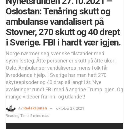
Nyhetsrunden 27.10.2021 –
Oslostan: Tenåring skutt og
ambulanse vandalisert på
Stovner, 270 skutt og 40 drept
i Sverige. FBI i hardt vær igjen.
Norge nærmer seg svenske tilstander med
syvmilssteg. Åtte personer er skutt på åtte uker i
Oslo. Ambulanser vandaliseres mens folk får
livreddende hjelp. I Sverige har man hatt 270
skyteepisoder og 40 drap så langt i år. Nye
avsløringer rundt FBI med å angripe Trump igjen. Og
mange videoer fra inn- og utlandet!
Av
Redaksjonen
oktober 27, 2021
Reading Time: 5 mins read