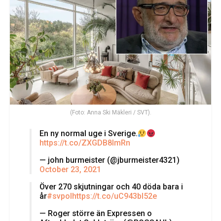
(Foto: Anna Ski Mäkleri / SVT).
En ny normal uge i Sverige.
https://t.co/ZXGDB8ImRn
— john burmeister (@jburmeister4321)
October 23, 2021
Över 270 skjutningar och 40 döda bara i
år
#svpol
https://t.co/uC943bl52e
— Roger större än Expressen o