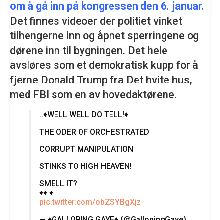
om å gå inn på kongressen den 6. januar.
Det finnes videoer der p
olitiet vinket
tilhengerne inn og åpnet sperringene og
dørene inn til bygningen. Det hele
avsløres som et demokratisk kupp for å
fjerne Donald Trump fra Det hvite hus,
med FBI som en av hovedaktørene.
..♦️WELL WELL DO TELL!♦️
THE ODER OF ORCHESTRATED
CORRUPT MANIPULATION
STINKS TO HIGH HEAVEN!
SMELL IT?
♦️♦️ ♦️
pic.twitter.com/obZSYBgXjz
— ♦️GALLOPING GAYE♦️ (@GallopingGaye)