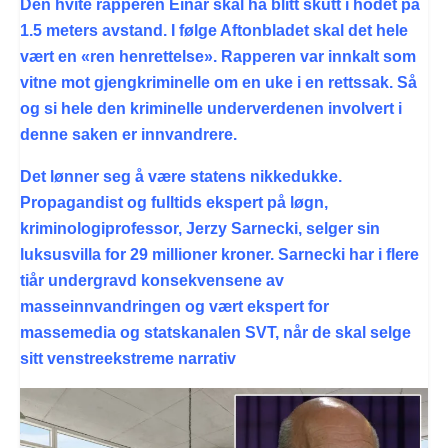
Den hvite rapperen Einár skal ha blitt skutt i hodet på
1.5 meters avstand. I følge Aftonbladet skal det hele
vært en «ren henrettelse». Rapperen var innkalt som
vitne mot gjengkriminelle om en uke i en rettssak. Så
og si hele den kriminelle underverdenen involvert i
denne saken er innvandrere.
Det lønner seg å være statens nikkedukke.
Propagandist og fulltids ekspert på løgn,
kriminologiprofessor, Jerzy Sarnecki, selger sin
luksusvilla for 29 millioner kroner. Sarnecki har i flere
tiår undergravd konsekvensene av
masseinnvandringen og vært ekspert for
massemedia og statskanalen SVT, når de skal selge
sitt venstreekstreme narrativ