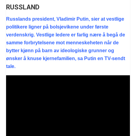
RUSSLAND
Russlands president, Vladimir Putin, sier at vestlige
politikere ligner på bolsjevikene under første
verdenskrig. Vestlige ledere er farlig nære å begå de
samme forbrytelsene mot menneskeheten når de
bytter kjønn på barn av ideologiske grunner og
ønsker å knuse kjernefamilien, sa Putin en TV-sendt
tale.