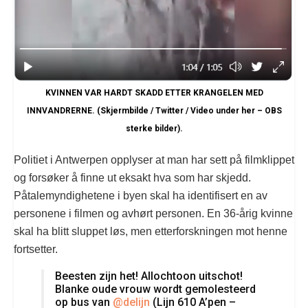
KVINNEN VAR HARDT SKADD ETTER KRANGELEN MED
INNVANDRERNE. (Skjermbilde / Twitter / Video under her – OBS
sterke bilder).
Politiet i Antwerpen opplyser at man har sett på filmklippet
og forsøker å finne ut eksakt hva som har skjedd.
Påtalemyndighetene i byen skal ha identifisert en av
personene i filmen og avhørt personen. En 36-årig kvinne
skal ha blitt sluppet løs, men etterforskningen mot henne
fortsetter.
Beesten zijn het! Allochtoon uitschot!
Blanke oude vrouw wordt gemolesteerd
op bus van
@delijn
(Lijn 610 A’pen –