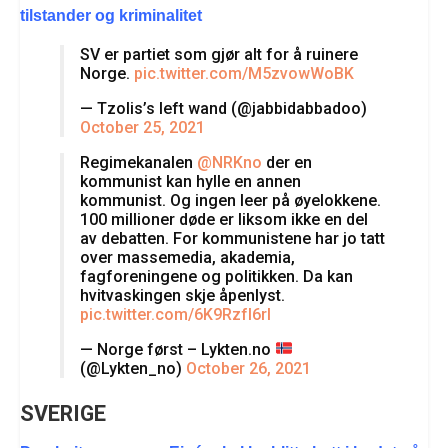
tilstander og kriminalitet
SV er partiet som gjør alt for å ruinere
Norge.
pic.twitter.com/M5zvowWoBK
— Tzolis’s left wand (@jabbidabbadoo)
October 25, 2021
Regimekanalen
@NRKno
der en
kommunist kan hylle en annen
kommunist. Og ingen leer på øyelokkene.
100 millioner døde er liksom ikke en del
av debatten. For kommunistene har jo tatt
over massemedia, akademia,
fagforeningene og politikken. Da kan
hvitvaskingen skje åpenlyst.
pic.twitter.com/6K9RzfI6rI
— Norge først – Lykten.no
(@Lykten_no)
October 26, 2021
SVERIGE