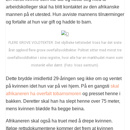
arbeidskolleger skal ha blitt kontaktet av den afrikanske
mannen på et utested. Hun avviste mannens tilnærminger
og fortalte at hun var gift og hadde to barn.
FLERE GROVE VOLDTEKTER: Det idylliske tettstedet Voss har det siste
året opplevd flere grove overfallsvoldtekter. Politiet sitter med minst tre
overfallsvoldtekter i sine registre, hvor alle har en mørkhudet mann som
mistenkt eller dømt. (Foto: Voss sentrum).
Dette brydde imidlertid 29-åringen seg ikke om og ventet
på kvinnen idet hun var på vei hjem. På en gangsti
skal
afrikaneren ha overfalt tobarnsmoren
og presset henne i
bakken. Deretter skal han ha slept henne over 75 meter,
mens kvinnen blødde fra begge beina.
Afrikaneren skal også ha truet med å drepe kvinnen.
Ifølge rettsdokumentene kommer det frem at kvinnen