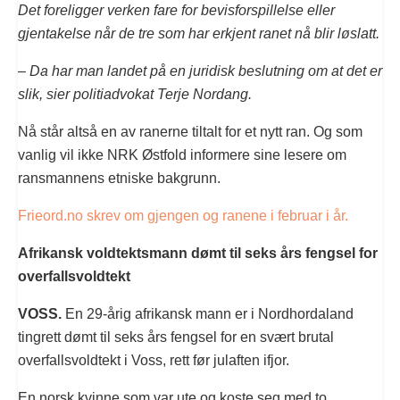
Det foreligger verken fare for bevisforspillelse eller
gjentakelse når de tre som har erkjent ranet nå blir løslatt.
– Da har man landet på en juridisk beslutning om at det er
slik, sier politiadvokat Terje Nordang.
Nå står altså en av ranerne tiltalt for et nytt ran. Og som
vanlig vil ikke NRK Østfold informere sine lesere om
ransmannens etniske bakgrunn.
Frieord.no skrev om gjengen og ranene i februar i år.
Afrikansk voldtektsmann dømt til seks års fengsel for
overfallsvoldtekt
VOSS.
En 29-årig afrikansk mann er i Nordhordaland
tingrett dømt til seks års fengsel for en svært brutal
overfallsvoldtekt i Voss, rett før julaften ifjor.
En norsk kvinne som var ute og koste seg med to