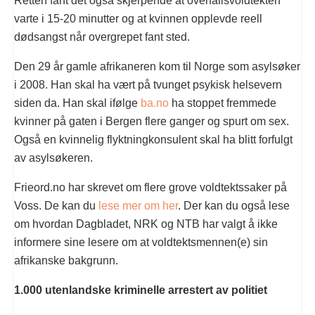
Retten fant det også skjerpende at overfallsvoldtekten
varte i 15-20 minutter og at kvinnen opplevde reell
dødsangst når overgrepet fant sted.
Den 29 år gamle afrikaneren kom til Norge som asylsøker
i 2008. Han skal ha vært på tvunget psykisk helsevern
siden da. Han skal ifølge
ba.no
ha stoppet fremmede
kvinner på gaten i Bergen flere ganger og spurt om sex.
Også en kvinnelig flyktningkonsulent skal ha blitt forfulgt
av asylsøkeren.
Frieord.no har skrevet om flere grove voldtektssaker på
Voss. De kan du
lese mer om her
. Der kan du også lese
om hvordan Dagbladet, NRK og NTB har valgt å ikke
informere sine lesere om at voldtektsmennen(e) sin
afrikanske bakgrunn.
1.000 utenlandske kriminelle arrestert av politiet