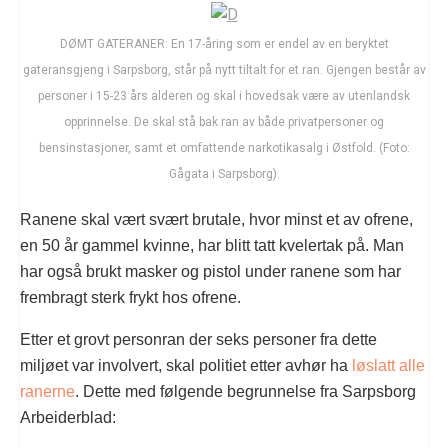
DØMT GATERANER: En 17-åring som er endel av en beryktet
gateransgjeng i Sarpsborg, står på nytt tiltalt for et ran. Gjengen består av
personer i 15-23 års alderen og skal i hovedsak være av utenlandsk
opprinnelse. De skal stå bak ran av både privatpersoner og
bensinstasjoner, samt et omfattende narkotikasalg i Østfold. (Foto:
Gågata i Sarpsborg).
Ranene skal vært svært brutale, hvor minst et av ofrene,
en 50 år gammel kvinne, har blitt tatt kvelertak på. Man
har også brukt masker og pistol under ranene som har
frembragt sterk frykt hos ofrene.
Etter et grovt personran der seks personer fra dette
miljøet var involvert, skal politiet etter avhør ha
løslatt alle
ranerne
. Dette med følgende begrunnelse fra Sarpsborg
Arbeiderblad: