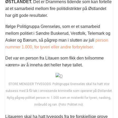
ØSTLANDET.
Det er Drammens tidende som kan fortelle
at et samarbeid mellom fire politidistrikter på Østlandet
har gitt gode resultater.
Ifølge Politigruppa Grenseløs, som er et samarbeid
mellom politiet i Søndre Buskerud, Vestfolk, Telemark og
Asker og Bærum, så pågrep man i slutten av juli
person
nummer 1.000, for tyveri eller andre forbrytelser.
Det var en person fra Litauen som fikk den tvilsomme
«æren» av å inneha det heller høye tallet.
STORE MENGDER TYVEGODS: Politigruppa Grenseløs skal ha hatt stor
suksess med å få tak i omreisende kriminelle som opererer på Østlandet.
Nylig pågrep politiet person nr. 1.000 som er mistenkt for tyveri, nasking,
innbrudd og ran. (Foto: Politiet.no).
Litaueren skal ha hatt tyvegods fra tre forskjellige grove