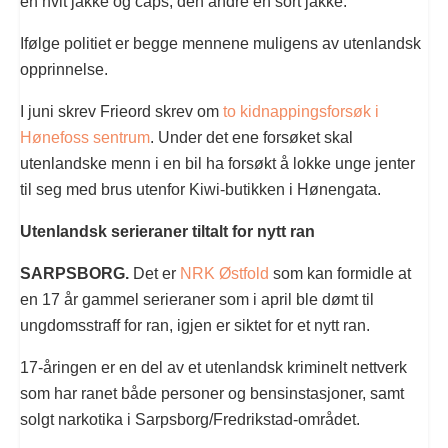
en hvit jakke og caps, den andre en sort jakke.
Ifølge politiet er begge mennene muligens av utenlandsk
opprinnelse.
I juni skrev Frieord skrev om
to kidnappingsforsøk i
Hønefoss sentrum
. Under det ene forsøket skal
utenlandske menn i en bil ha forsøkt å lokke unge jenter
til seg med brus utenfor Kiwi-butikken i Hønengata.
Utenlandsk serieraner tiltalt for nytt ran
SARPSBORG.
Det er
NRK Østfold
som kan formidle at
en 17 år gammel serieraner som i april ble dømt til
ungdomsstraff for ran, igjen er siktet for et nytt ran.
17-åringen er en del av et utenlandsk kriminelt nettverk
som har ranet både personer og bensinstasjoner, samt
solgt narkotika i Sarpsborg/Fredrikstad-området.