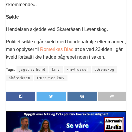
skremmende».
Søkte
Hendelsen skjedde ved Skåreråsen i Lørenskog.
Politiet søkte i går kveld med hundepatrulje etter mannen,
men opplyser til
Romerikes Blad
at de ved 23-tiden i går
kveld fortsatt ikke hadde pågrepet noen i saken.
Tags:
jaget av hund
kniv
knivtrussel
Lørenskog
Skåreråsen
truet med kniv