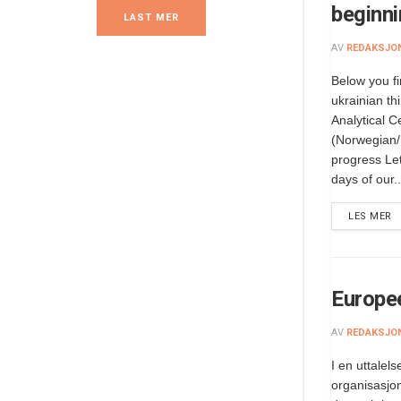
beginni
LAST MER
AV
REDAKSJO
Below you fi
ukrainian t
Analytical C
(Norwegian/
progress Let
days of our..
LES MER
Europee
AV
REDAKSJO
I en uttalel
organisasjon