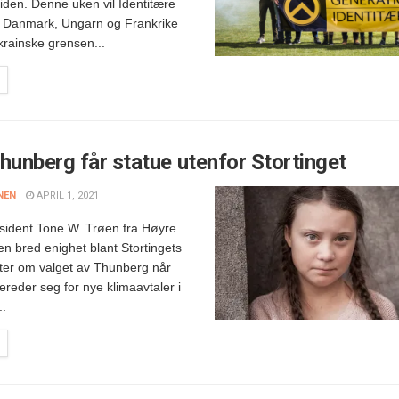
iden. Denne uken vil Identitære
ra Danmark, Ungarn og Frankrike
ukrainske grensen...
hunberg får statue utenfor Stortinget
NEN
APRIL 1, 2021
esident Tone W. Trøen fra Høyre
 en bred enighet blant Stortingets
ter om valget av Thunberg når
reder seg for nye klimaavtaler i
..