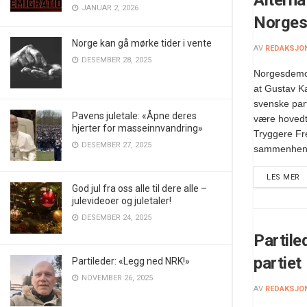
JANUAR 2, 2026
Norges
Norge kan gå mørke tider i vente
AV
REDAKSJO
DESEMBER 28, 2025
Norgesdemo
at Gustav Ka
svenske parti
Pavens juletale: «Åpne deres
være hovedt
hjerter for masseinnvandring»
Tryggere Fr
DESEMBER 27, 2025
sammenhen
LES MER
God jul fra oss alle til dere alle –
julevideoer og juletaler!
DESEMBER 24, 2025
Partil
partiet
Partileder: «Legg ned NRK!»
NOVEMBER 26, 2025
AV
REDAKSJO