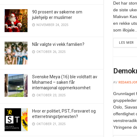
Det har sto
de siste uke
90 prosent av søkerne om
Makvan Kash
julehjelp er muslimer
en rekke uts
NOVEMBER 24, 2025
som illojale..
LES MER
Når valgte vi vekk familien?
OKTOBER 26, 2025
Demokra
Svenske Meya (16) ble voldtatt av
Mohamed – saken får
AV
REDAKSJO
internasjonal oppmerksomhet
Grunnlaget f
OKTOBER 23, 2025
gruppeleder 
Oslo, Siava
Hvor er politiet, PST, Forsvaret og
offentlighet 
etterretningstjenesten?
venstreradik
OKTOBER 21, 2025
Ytringene de