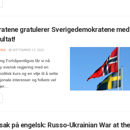
atene gratulerer Sverigedemokratene med 
ultat!
EGG
SEPTEMBER 12, 2022
g Forhåpentligvis får vi nå
ny svensk regjering med en
litisk kurs og en vilje til å sette
onale interesser og folkets vel
er...
ak på engelsk: Russo-Ukrainian War at th