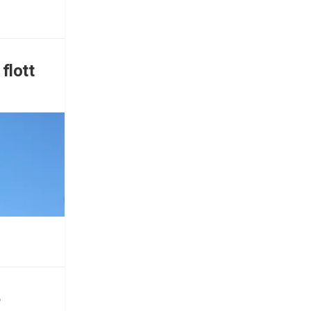
flott
e