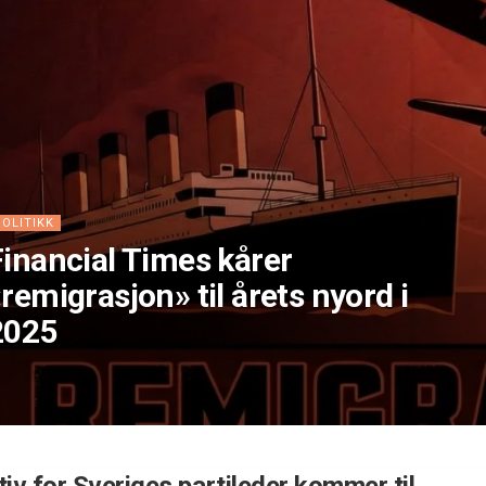
POLITIKK
Financial Times kårer
remigrasjon» til årets nyord i
2025
tiv for Sveriges partileder kommer til