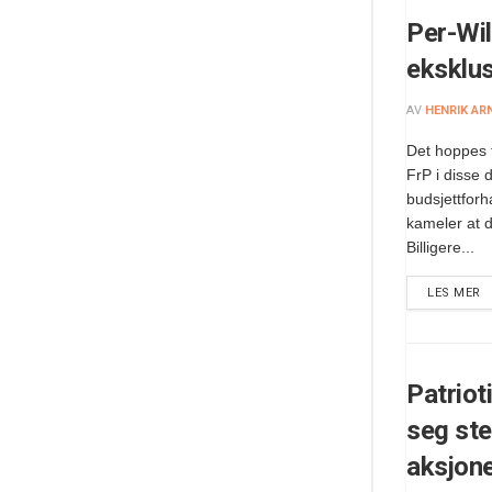
Per-Wi
eksklus
AV
HENRIK AR
Det hoppes f
FrP i disse 
budsjettfor
kameler at 
Billigere...
LES MER
Patrio
seg st
aksjon