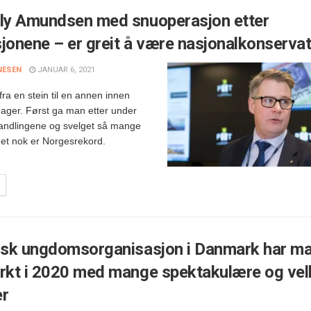
lly Amundsen med snuoperasjon etter
jonene – er greit å være nasjonalkonservat
NESEN
JANUAR 6, 2021
ra en stein til en annen innen
dager. Først ga man etter under
handlingene og svelget så mange
det nok er Norgesrekord.
tisk ungdomsorganisasjon i Danmark har ma
erkt i 2020 med mange spektakulære og vel
er