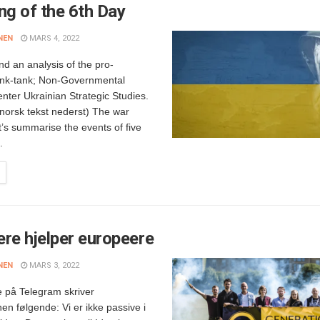
ng of the 6th Day
NEN
MARS 4, 2022
nd an analysis of the pro-
hink-tank; Non-Governmental
enter Ukrainian Strategic Studies.
norsk tekst nederst) The war
’s summarise the events of five
.
re hjelper europeere
NEN
MARS 3, 2022
se på Telegram skriver
en følgende: Vi er ikke passive i