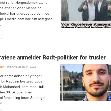
rmet rundt Norgesdemokratene
ne etter at Vidar Kleppe og
eikal har angrepet partiet med
pill i media som har blitt betegnet
.
tene anmelder Rødt-politiker for trusler
NEN
NOVEMBER 14, 2022
or anmeldelsen er ytringer
for Rødt sin bystyregruppe i
sh Mobasheri, kom med i full
den 30. oktober til en
al forsamling foran Stortinget.
t...