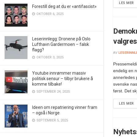
LES MER
Forestill deg at du er «antifascist»
OKTOBER 6, 2025
Demokr
Leserinnlegg: Dronene på Oslo
valgres
Lufthavn Gardermoen – falsk
flagg?
AV
LESERINNL
OKTOBER 3, 2025
Pressemeldin
endelig en 
Youtube innrømmer massiv
annerledes po
politisk sensur – tilbyr brukere å
svenske nasj
komme tilbake!
først. Det skj
SEPTEMBER 24, 2025
LES MER
Ideen om repatriering vinner fram
– også i Norge
SEPTEMBER 5, 2025
Nyhetss