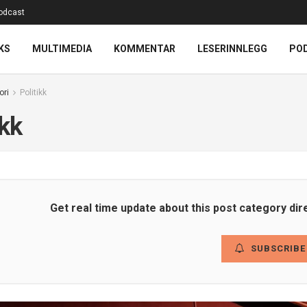
odcast
KS
MULTIMEDIA
KOMMENTAR
LESERINNLEGG
PO
ori
Politikk
ikk
Get real time update about this post category dir
SUBSCRIBE