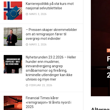
Karrierepolitikk på stø kurs mot
nasjonal selvutslettelse
MARS 3, 2026
– Pressen skaper skremmebilder
om at remigrasjon fører til
overgrep mot individer
MARS 2, 2026
Nyhetsrunden 23.2.2026 – Heller
hunder enn muslimer,
«
innvandrergjeng angrep
småbarnsmor og fireåring,
kriminelle utlendinger kan ikke
utvises og mye mer
FEBRUAR 23, 2026
Financial Times kårer
«remigrasjon» til årets nyord i
2025
Alterna