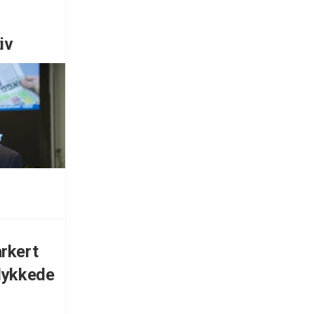
iv
rkert
lykkede