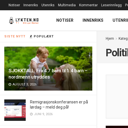
Notiser
Innenriks
Utenriks
Multimedia
Kommentar
Leserinnlegg
P
NOTISER
INNENRIKS
UTENRI
SISTE NYTT
POPULÆRT
Hjem
Kateg
Polit
SJOKKTALL: Fra 4.7 barn til 1.4 barn –
nordmenn utryddes
AUGUST 3, 2026
Remigrasjonskonferansen er på
lørdag – meld deg på!
JUNI 9, 2026