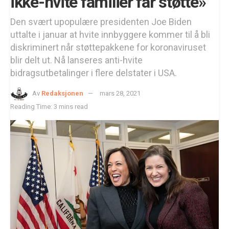
ikke-hvite familier får støtte»
Den svært upopulære presidenten Joe Biden
uttalte i januar at hvite innbyggere kommer til å bli
diskriminert når støttepakkene for koronaviruset
blir delt ut. Nå lanseres anti-hvite
bidragsutbetalinger i flere delstater i USA.
Av
Redaksjonen
mars 28, 2021
Reading Time: 3 mins read