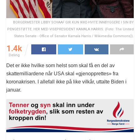
BORGERMESTER LIBBY SCHAAF GIR KUN IKKE-HVITE INNBYGGERE I SIN BY
PENGESTØTTE. HER MED VISEPRESIDENT KAMALA HARRIS. (Foto: The United
States Senate - Office of Senator Kamala Harris / Wikimedia Commons)).
1.4k
Deling
Det er ikke hvilke som helst som skal få en del av
skattemilliardene når USA skal «gjenopprettes» fra
koronakrisen. I allefall ikke på like vilkår, uttalte Biden i
januar.