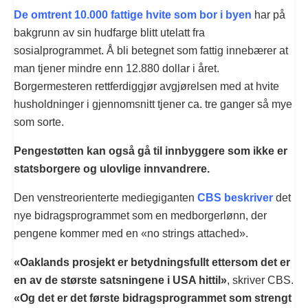
De omtrent 10.000 fattige hvite som bor i byen
har på
bakgrunn av sin hudfarge blitt utelatt fra
sosialprogrammet. Å bli betegnet som fattig innebærer at
man tjener mindre enn 12.880 dollar i året.
Borgermesteren rettferdiggjør avgjørelsen med at hvite
husholdninger i gjennomsnitt tjener ca. tre ganger så mye
som sorte.
Pengestøtten kan også gå til innbyggere som ikke er
statsborgere og ulovlige innvandrere.
Den venstreorienterte mediegiganten
CBS
beskriver
det
nye bidragsprogrammet som en medborgerlønn, der
pengene kommer med en «no strings attached».
«Oaklands prosjekt er betydningsfullt ettersom det er
en av de største satsningene i USA hittil»
, skriver CBS.
«Og det er det første bidragsprogrammet som strengt