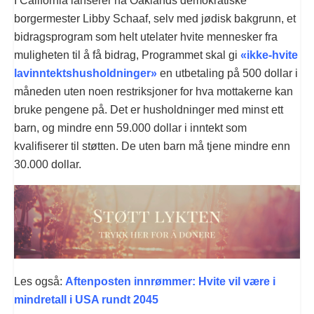
I California lanserer nå Oaklands demokratiske
borgermester Libby Schaaf, selv med jødisk bakgrunn, et
bidragsprogram som helt utelater hvite mennesker fra
muligheten til å få bidrag, Programmet skal gi
«ikke-hvite
lavinntektshusholdninger»
en utbetaling på 500 dollar i
måneden uten noen restriksjoner for hva mottakerne kan
bruke pengene på. Det er husholdninger med minst ett
barn, og mindre enn 59.000 dollar i inntekt som
kvalifiserer til støtten. De uten barn må tjene mindre enn
30.000 dollar.
Les også:
Aftenposten innrømmer: Hvite vil være i
mindretall i USA rundt 2045