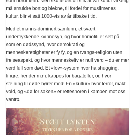
som nordmenn. Men skulle det bli slik at vår kultur virkelig
må smuldre bort og blekne, til fordel for muslimenes
kultur, blir vi satt 1000-vis av år tilbake i tid.
Med et manns-dominert samfunn, et svært
undertrykkende kvinnesyn, og hvor homofili er sett på
som en dødssynd, hvor demokrati og
menneskerettigheter er fy fy, og en tvangs-religion uten
frelseaspekt, og hvor menneskeliv er null verd – du er mer
verdifull som død. Et «lov»-system hvor halshugging,
fingre, hender m.m. kappes for bagateller, og hvor
steining til døde hører med! En «kultur» hvor terror, makt,
vold, og «dø for saken» er rettesnoren i kampen mot oss
vantro.