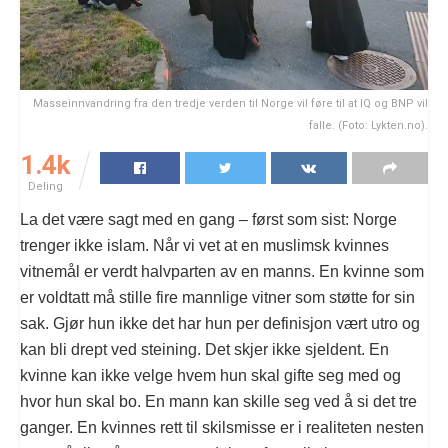
Masseinnvandring fra den tredje verden til Norge vil føre til at IQ og BNP vil
falle. (Foto: Lykten.no).
1.4k
Deling
La det være sagt med en gang – først som sist: Norge
trenger ikke islam. Når vi vet at en muslimsk kvinnes
vitnemål er verdt halvparten av en manns. En kvinne som
er voldtatt må stille fire mannlige vitner som støtte for sin
sak. Gjør hun ikke det har hun per definisjon vært utro og
kan bli drept ved steining. Det skjer ikke sjeldent. En
kvinne kan ikke velge hvem hun skal gifte seg med og
hvor hun skal bo. En mann kan skille seg ved å si det tre
ganger. En kvinnes rett til skilsmisse er i realiteten nesten