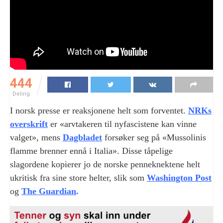
444
Deling
I norsk presse er reaksjonene helt som forventet.
NRKs
overskrift
er «arvtakeren til nyfascistene kan vinne
valget», mens
Dagbladet
forsøker seg på «Mussolinis
flamme brenner ennå i Italia». Disse tåpelige
slagordene kopierer jo de norske penneknektene helt
ukritisk fra sine store helter, slik som
Washington Post
og
The Guardian
.