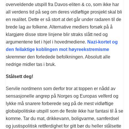
overveldende utspill fra Davos-eliten & co, som ikke har
all verdens tid på seg om deres vidløftige prosjekt skal bli
en realitet. Dette er så stort at det går under radaren til de
brede lag av folkene. Alternative mediers forsøk på å
klargjøre disse store linjene blir straks slått ned og
argumentene tiet i hjel i hovedmediene.
Nazi-kortet og
den feilaktige koblingen mot høyreekstremisme
skremmer den forledede befolkningen. Absolutt alle
nedrige midler tas i bruk.
Stålsett deg!
Servile nordmenn som derfor tror at toppen er nådd av
sensasjonelle angrep på Norges og Europas velferd og
lykke må snarere forberede seg på de mest vidløftige
globalpolitiske utspill som de fleste ikke har fantasi til å se
komme. Tar du mat, drikkevann, boligvarme, samferdsel
og justispolitisk rettferdighet for gitt bør du heller stålsette