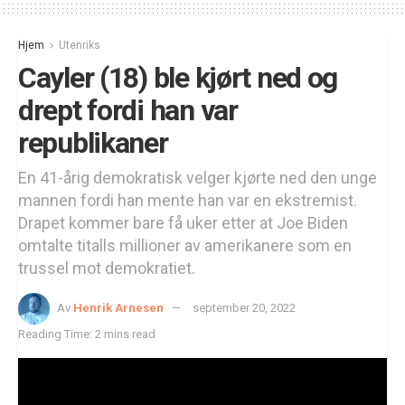
Hjem
Utenriks
Cayler (18) ble kjørt ned og
drept fordi han var
republikaner
En 41-årig demokratisk velger kjørte ned den unge
mannen fordi han mente han var en ekstremist.
Drapet kommer bare få uker etter at Joe Biden
omtalte titalls millioner av amerikanere som en
trussel mot demokratiet.
Av
Henrik Arnesen
september 20, 2022
Reading Time: 2 mins read