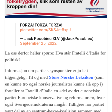
FORZA! FORZA FORZA!
pic.twitter.com/SKSJqtBxpJ
— Jack Posobiec XLV (@JackPosobiec)
September 25, 2022
La oss derfor heller spørre: Hva står Fratelli d’Italia for
politisk?
Informasjon om partiets synspunkter er jo lett
tilgjengelig. Til og med
Store Norske Leksikon
(som
en kunne tro også norske journalister kunne slå opp i)
forteller at Fratelli d’Italia en «del av det europeiske
partiet Europeiske konservative og reformatorer», hvor
også Sverigedemokraterna inngår. Tidligere har partiet
vært del av en sentrum-høyre-koalisjon sammen med