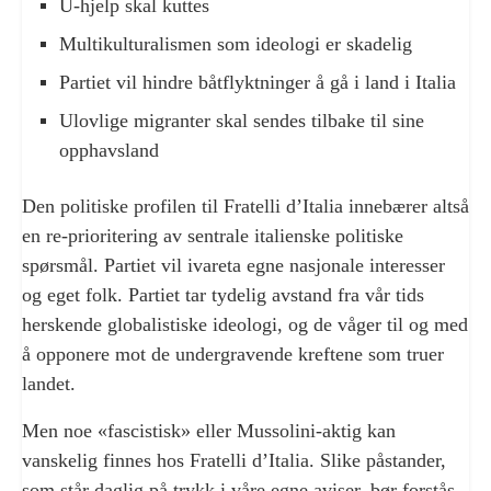
U-hjelp skal kuttes
Multikulturalismen som ideologi er skadelig
Partiet vil hindre båtflyktninger å gå i land i Italia
Ulovlige migranter skal sendes tilbake til sine
opphavsland
Den politiske profilen til Fratelli d’Italia innebærer altså
en re-prioritering av sentrale italienske politiske
spørsmål. Partiet vil ivareta egne nasjonale interesser
og eget folk. Partiet tar tydelig avstand fra vår tids
herskende globalistiske ideologi, og de våger til og med
å opponere mot de undergravende kreftene som truer
landet.
Men noe «fascistisk» eller Mussolini-aktig kan
vanskelig finnes hos Fratelli d’Italia. Slike påstander,
som står daglig på trykk i våre egne aviser, bør forstås