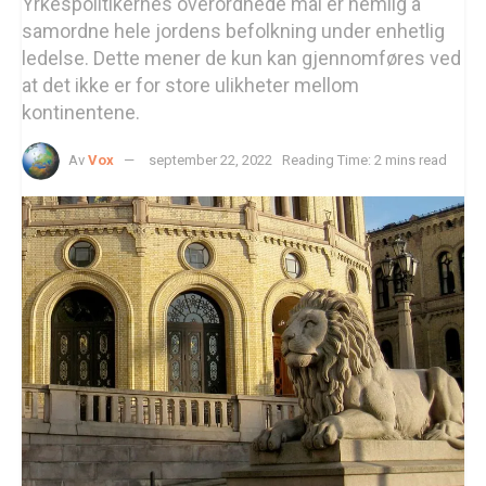
Yrkespolitikernes overordnede mål er nemlig å
samordne hele jordens befolkning under enhetlig
ledelse. Dette mener de kun kan gjennomføres ved
at det ikke er for store ulikheter mellom
kontinentene.
Av
Vox
september 22, 2022
Reading Time: 2 mins read