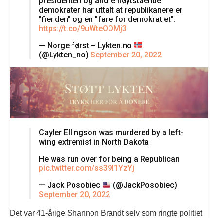
presidenten og andre høytstående
demokrater har uttalt at republikanere er
"fienden" og en "fare for demokratiet".
https://t.co/9uWteOOMj3
— Norge først – Lykten.no
(@Lykten_no)
September 20, 2022
Cayler Ellingson was murdered by a left-
wing extremist in North Dakota
He was run over for being a Republican
pic.twitter.com/ss39I1YzYj
— Jack Posobiec
(@JackPosobiec)
September 20, 2022
Det var 41-årige Shannon Brandt selv som ringte politiet