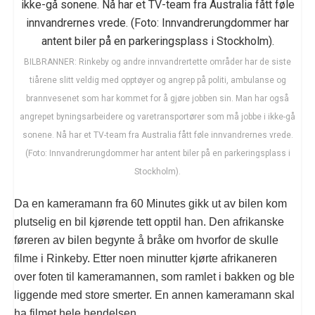
BILBRANNER: Rinkeby og andre innvandrertette områder har de siste
tiårene slitt veldig med opptøyer og angrep på politi, ambulanse og
brannvesenet som har kommet for å gjøre jobben sin. Man har også
angrepet byningsarbeidere og varetransportører som må jobbe i ikke-gå
sonene. Nå har et TV-team fra Australia fått føle innvandrernes vrede.
(Foto: Innvandrerungdommer har antent biler på en parkeringsplass i
Stockholm).
Da en kameramann fra 60 Minutes gikk ut av bilen kom
plutselig en bil kjørende tett opptil han. Den afrikanske
føreren av bilen begynte å bråke om hvorfor de skulle
filme i Rinkeby. Etter noen minutter kjørte afrikaneren
over foten til kameramannen, som ramlet i bakken og ble
liggende med store smerter. En annen kameramann skal
ha filmet hele hendelsen.