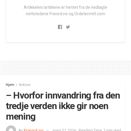
Artikkelen/artiklene er hentet fra de nedlagte
nettstedene Frieord.no og Ordetermitt.com
Hjem
Notiser
– Hvorfor innvandring fra den
tredje verden ikke gir noen
mening
Av
Frieord.no
mars 21, 2016
Reading Time: 1 min read