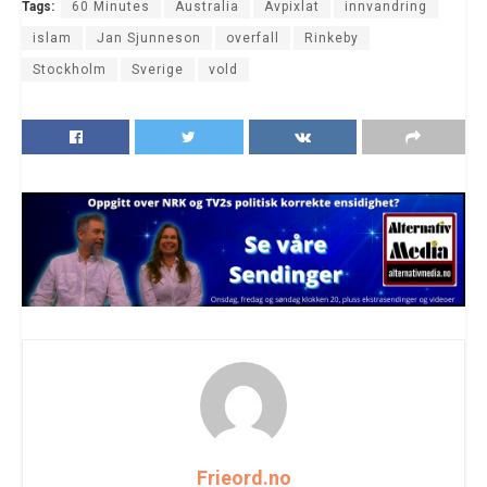
Tags:
60 Minutes
Australia
Avpixlat
innvandring
islam
Jan Sjunneson
overfall
Rinkeby
Stockholm
Sverige
vold
Frieord.no