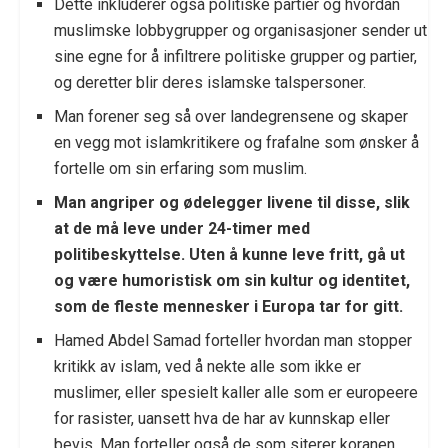
Dette inkluderer også politiske partier og hvordan
muslimske lobbygrupper og organisasjoner sender ut
sine egne for å infiltrere politiske grupper og partier,
og deretter blir deres islamske talspersoner.
Man forener seg så over landegrensene og skaper
en vegg mot islamkritikere og frafalne som ønsker å
fortelle om sin erfaring som muslim.
Man angriper og ødelegger livene til disse, slik
at de må leve under 24-timer med
politibeskyttelse. Uten å kunne leve fritt, gå ut
og være humoristisk om sin kultur og identitet,
som de fleste mennesker i Europa tar for gitt.
Hamed Abdel Samad forteller hvordan man stopper
kritikk av islam, ved å nekte alle som ikke er
muslimer, eller spesielt kaller alle som er europeere
for rasister, uansett hva de har av kunnskap eller
bevis. Man forteller også de som siterer koranen