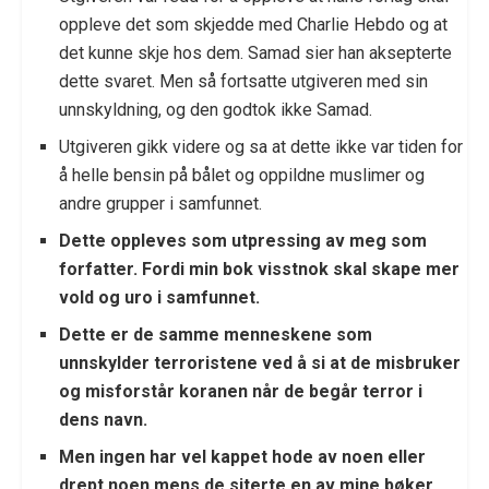
oppleve det som skjedde med Charlie Hebdo og at
det kunne skje hos dem. Samad sier han aksepterte
dette svaret. Men så fortsatte utgiveren med sin
unnskyldning, og den godtok ikke Samad.
Utgiveren gikk videre og sa at dette ikke var tiden for
å helle bensin på bålet og oppildne muslimer og
andre grupper i samfunnet.
Dette oppleves som utpressing av meg som
forfatter. Fordi min bok visstnok skal skape mer
vold og uro i samfunnet.
Dette er de samme menneskene som
unnskylder terroristene ved å si at de misbruker
og misforstår koranen når de begår terror i
dens navn.
Men ingen har vel kappet hode av noen eller
drept noen mens de siterte en av mine bøker,