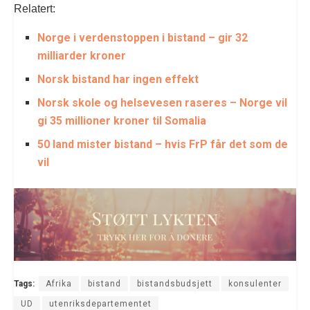
Relatert:
Norge i verdenstoppen i bistand – gir 32
milliarder kroner
Norsk bistand har ingen effekt
Norsk skole og helsevesen raseres – Norge vil
gi 35 millioner kroner til Somalia
50 land mister bistand – hvis FrP får det som de
vil
Tags:
Afrika
bistand
bistandsbudsjett
konsulenter
UD
utenriksdepartementet