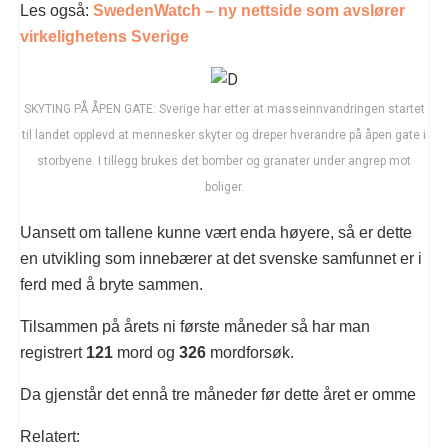
Les også:
SwedenWatch – ny nettside som avslører
virkelighetens Sverige
SKYTING PÅ ÅPEN GATE: Sverige har etter at masseinnvandringen startet
til landet opplevd at mennesker skyter og dreper hverandre på åpen gate i
storbyene. I tillegg brukes det bomber og granater under angrep mot
boliger.
Uansett om tallene kunne vært enda høyere, så er dette
en utvikling som innebærer at det svenske samfunnet er i
ferd med å bryte sammen.
Tilsammen på årets ni første måneder så har man
registrert
121
mord og
326
mordforsøk.
Da gjenstår det ennå tre måneder før dette året er omme
Relatert: