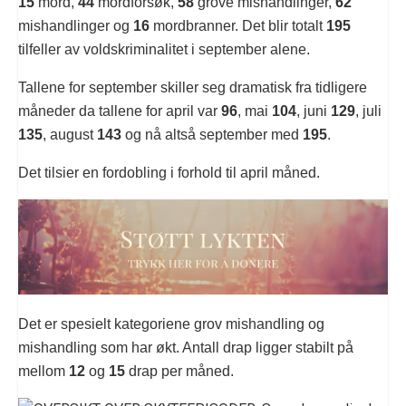
15
mord,
44
mordforsøk,
58
grove mishandlinger,
62
mishandlinger og
16
mordbranner. Det blir totalt
195
tilfeller av voldskriminalitet i september alene.
Tallene for september skiller seg dramatisk fra tidligere
måneder da tallene for april var
96
, mai
104
, juni
129
, juli
135
, august
143
og nå altså september med
195
.
Det tilsier en fordobling i forhold til april måned.
Det er spesielt kategoriene grov mishandling og
mishandling som har økt. Antall drap ligger stabilt på
mellom
12
og
15
drap per måned.