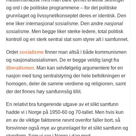
og ord i de politiske programmene – for det politiske
grunnlaget og livssynet/konseptet deres er identisk. Den
ene liker
internasjonal sosialisme
. Den andre
nasjonal
sosialisme
. Men begge liker sterke ledere, total politisk
kontroll og en sterk sentral stat som styrer alt i samfunnet.
Ordet
sosialisme
finner man altså i både kommunismen
og nasjonalsosialismen. De er begge veldig langt fra
liberalismen
. Man kan selvfølgelig argumentere for en
nasjon med tung sentralstyring der hele befolkningen er
homogen, deler de samme verdiene og religionen, samt
der det finnes høy samfunnslig tillit.
En relativt bra fungerende utgave av et slikt samfunn
hadde vi i Norge på 1950-60 og 70-tallet. Men hvis kun
en av de viktige faktorene nevnt ovenfor faller bort, så
forsvinner også mye av grunnlaget for et slikt samfunn og
styreform. Som vi ser i Norge i dag med