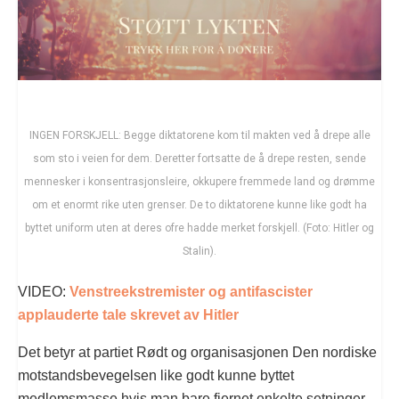
INGEN FORSKJELL: Begge diktatorene kom til makten ved å drepe alle
som sto i veien for dem. Deretter fortsatte de å drepe resten, sende
mennesker i konsentrasjonsleire, okkupere fremmede land og drømme
om et enormt rike uten grenser. De to diktatorene kunne like godt ha
byttet uniform uten at deres ofre hadde merket forskjell. (Foto: Hitler og
Stalin).
VIDEO:
Venstreekstremister og antifascister
applauderte tale skrevet av Hitler
Det betyr at partiet Rødt og organisasjonen Den nordiske
motstandsbevegelsen like godt kunne byttet
medlemsmasse hvis man bare fjernet enkelte setninger