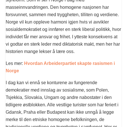
masseinnvandringen. Den homogene nasjonen har
forsvunnet, sammen med tryggheten, tilliten og verdiene.
Norge vil kun oppleve harmoni igjen hvis vi avvikler
sosialdemokratiet og innfører en sterk liberal politikk, hvor
individet får mer ansvar og frihet. I ytteste konsekvens at
vi godtar en sterk leder med diktatorisk makt, men her har
historien mange lekser å lære oss.
Les mer:
Hvordan Arbeiderpartiet skapte rasismen i
Norge
I dag kan vi ennå se konturene av fungerende
demokratier med innslag av sosialisme, som Polen,
Tsjekkia, Slovakia, Ungarn og andre nabostater i den
tidligere østblokken. Alle vestlige turister som har feriert i
Gdansk, Praha eller Budapest kan ikke unngå å legge
merke til den etniske homogene befolkningen, de
tradisjonelle verdiene og tryggheten i samfunnet. Her er