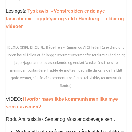
Les også:
Tysk avis: «Venstresiden er de nye
fascistene» – opptøyer og vold i Hamburg – bilder og
videoer
IDEOLOGISKE BRØDRE: Både Henry Rinnan og ARS’ leder Rune Berglund
Steen har til felles at de begge svermet/svermer for totalitære ideologier,
jaget/jager annerledestenkende og ønsket/ønsker å stilne sine
meningsmotstandere. Hadde de møttes i dag ville da kanskje ha blitt
gode venner, påstår vår kommentator. (Foto: Arkivbilde/Antirasistisk
Senter).
VIDEO:
Hvorfor hates ikke kommunismen like mye
som nazismen?
Rødt, Antirasistisk Senter og Motstandsbevegelsen…
Ønsker alle et samfunn basert på identitetspolitikk –