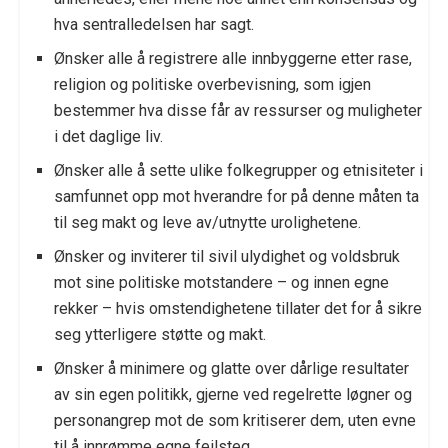
hva sentralledelsen har sagt.
Ønsker alle å registrere alle innbyggerne etter rase,
religion og politiske overbevisning, som igjen
bestemmer hva disse får av ressurser og muligheter
i det daglige liv.
Ønsker alle å sette ulike folkegrupper og etnisiteter i
samfunnet opp mot hverandre for på denne måten ta
til seg makt og leve av/utnytte urolighetene.
Ønsker og inviterer til sivil ulydighet og voldsbruk
mot sine politiske motstandere – og innen egne
rekker – hvis omstendighetene tillater det for å sikre
seg ytterligere støtte og makt.
Ønsker å minimere og glatte over dårlige resultater
av sin egen politikk, gjerne ved regelrette løgner og
personangrep mot de som kritiserer dem, uten evne
til å innrømme egne feilsteg.