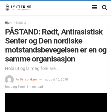
Hjem
Notiser
PÅSTAND: Rødt, Antirasistisk
Senter og Den nordiske
motstandsbevegelsen er en og
samme organisasjon
Hold ut og la meg forklare...
Av
Frieord.no
august 16, 2018
Reading Time: 4 mins read