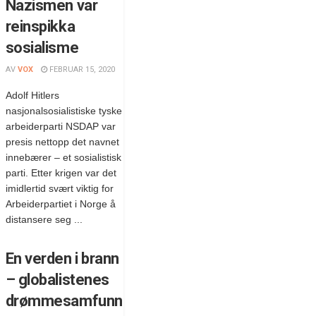
Nazismen var
reinspikka
sosialisme
AV
VOX
FEBRUAR 15, 2020
Adolf Hitlers
nasjonalsosialistiske tyske
arbeiderparti NSDAP var
presis nettopp det navnet
innebærer – et sosialistisk
parti. Etter krigen var det
imidlertid svært viktig for
Arbeiderpartiet i Norge å
distansere seg ...
En verden i brann
– globalistenes
drømmesamfunn