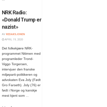
NRK Radio:
«Donald Trump er
nazist»
AV
REDAKSJONEN
APRIL 19, 2020
Det folkekjære NRK-
programmet Nitimen med
programleder Trond-
Viggo Torgersen,
intervjuer den franske
miljøparti-politikeren og
advokaten Eva Joly (Født
Gro Farseth). Joly (76) er
født i Norge og kanskje
mest kjent som ...