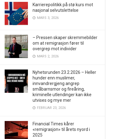
Karrierepolitikk på stø kurs mot
nasjonal selvutslettelse
MARS 3, 2026
– Pressen skaper skremmebilder
om at remigrasjon fører til
overgrep mot individer
MARS 2, 2026
Nyhetsrunden 23.2.2026 – Heller
hunder enn muslimer,
innvandrergjeng angrep
småbarnsmor og fireåring,
kriminelle utlendinger kan ikke
utvises og mye mer
FEBRUAR 23, 2026
Financial Times kårer
«remigrasjon» til årets nyord i
2025