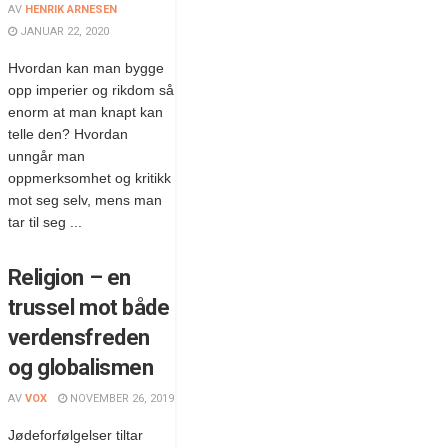
AV
HENRIK ARNESEN
JANUAR 22, 2020
Hvordan kan man bygge
opp imperier og rikdom så
enorm at man knapt kan
telle den? Hvordan
unngår man
oppmerksomhet og kritikk
mot seg selv, mens man
tar til seg ...
Religion – en
trussel mot både
verdensfreden
og globalismen
AV
VOX
NOVEMBER 26, 2019
Jødeforfølgelser tiltar