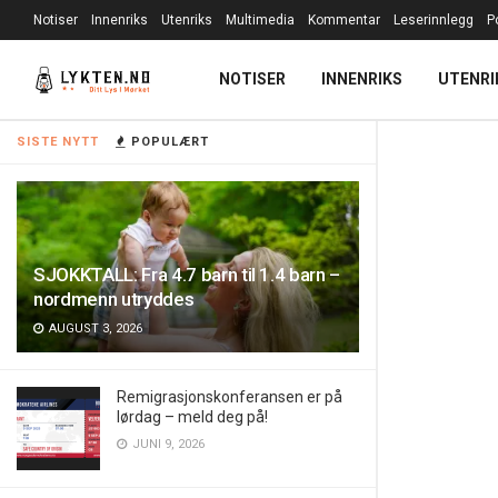
Notiser
Innenriks
Utenriks
Multimedia
Kommentar
Leserinnlegg
P
NOTISER
INNENRIKS
UTENRI
SISTE NYTT
POPULÆRT
SJOKKTALL: Fra 4.7 barn til 1.4 barn –
nordmenn utryddes
AUGUST 3, 2026
Remigrasjonskonferansen er på
lørdag – meld deg på!
JUNI 9, 2026