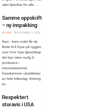
vært åpenbar for alle. ...
Samme oppskrift
– ny innpakking
AV
VOX
DESEMBER 2, 2022
Nazi - bare ordet får de
fleste til å fryse på ryggen
over hvor mye djevelskap
det kan være mulig å
produsere i
menneskesinnet.
Gasskammer-utryddelser
av hele folkeslag. Avliving
av ...
Respektert
storavis i USA