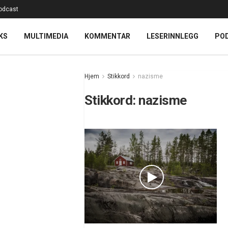
odcast
KS
MULTIMEDIA
KOMMENTAR
LESERINNLEGG
PO
Hjem
Stikkord
nazisme
Stikkord:
nazisme