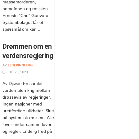
massemorderen,
homofoben og rasisten
Ernesto "Che" Guevara.
Systembolaget får et
spørsmål om kan ...
Drømmen om en
verdensregjering
AV
LESERINNLEGG
JULI 29, 2020
Av Djiwee En samlet
verden uten krig mellom
drøssevis av regjeringer.
Ingen nasjoner med
urettferdige ulikheter. Slutt
på systemisk rasisme. Alle
lever under samme lover
og regler. Endelig fred på
...