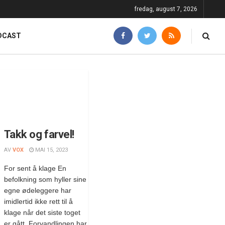
fredag, august 7, 2026
DCAST
Takk og farvel!
AV
VOX
MAI 15, 2023
For sent å klage En
befolkning som hyller sine
egne ødeleggere har
imidlertid ikke rett til å
klage når det siste toget
er gått. Forvandlingen har