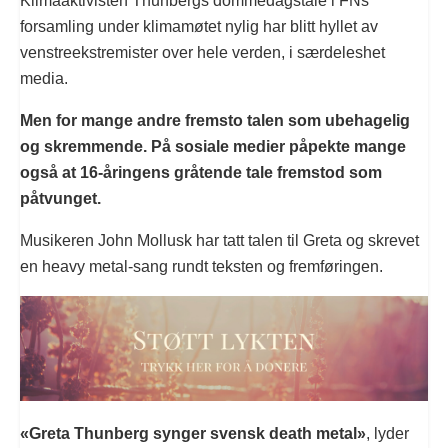
Klimaaktivisten Thunbergs dommedagstale i FNs
forsamling under klimamøtet nylig har blitt hyllet av
venstreekstremister over hele verden, i særdeleshet
media.
Men for mange andre fremsto talen som ubehagelig
og skremmende. På sosiale medier påpekte mange
også at 16-åringens gråtende tale fremstod som
påtvunget.
Musikeren John Mollusk har tatt talen til Greta og skrevet
en heavy metal-sang rundt teksten og fremføringen.
«Greta Thunberg synger svensk death metal»
, lyder