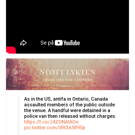
As in the US, antifa in Ontario, Canada
assaulted members of the public outside
the venue. A handful were detained in a
police van then released without charges.
https://t.co/J4ZONAIAOe
pic.twitter.com/3Rt3A5R90p