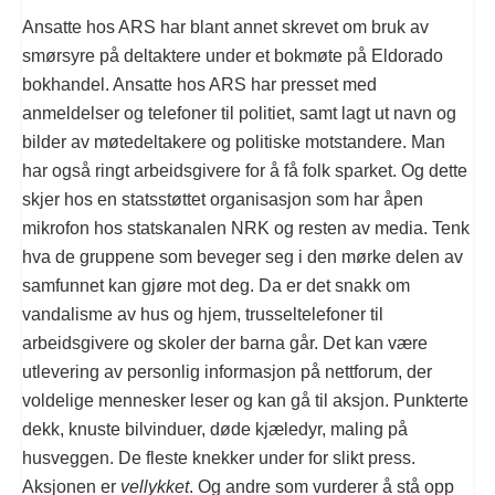
Ansatte hos ARS har blant annet skrevet om bruk av
smørsyre på deltaktere under et bokmøte på Eldorado
bokhandel. Ansatte hos ARS har presset med
anmeldelser og telefoner til politiet, samt lagt ut navn og
bilder av møtedeltakere og politiske motstandere. Man
har også ringt arbeidsgivere for å få folk sparket. Og dette
skjer hos en statsstøttet organisasjon som har åpen
mikrofon hos statskanalen NRK og resten av media. Tenk
hva de gruppene som beveger seg i den mørke delen av
samfunnet kan gjøre mot deg. Da er det snakk om
vandalisme av hus og hjem, trusseltelefoner til
arbeidsgivere og skoler der barna går. Det kan være
utlevering av personlig informasjon på nettforum, der
voldelige mennesker leser og kan gå til aksjon. Punkterte
dekk, knuste bilvinduer, døde kjæledyr, maling på
husveggen. De fleste knekker under for slikt press.
Aksjonen er
vellykket
. Og andre som vurderer å stå opp