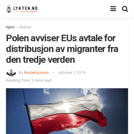
Hjem
Notiser
Polen avviser EUs avtale for
distribusjon av migranter fra
den tredje verden
Av
Redaksjonen
oktober 1, 2019
Reading Time: 2 mins read