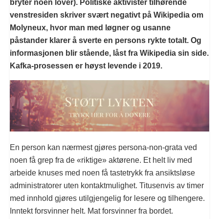
bryter noen lover). Politiske aktivister tilhørende
venstresiden skriver svært negativt på Wikipedia om
Molyneux, hvor man med løgner og usanne
påstander klarer å sverte en persons rykte totalt. Og
informasjonen blir stående, låst fra Wikipedia sin side.
Kafka-prosessen er høyst levende i 2019.
En person kan nærmest gjøres persona-non-grata ved
noen få grep fra de «riktige» aktørene. Et helt liv med
arbeide knuses med noen få tastetrykk fra ansiktsløse
administratorer uten kontaktmulighet. Titusenvis av timer
med innhold gjøres utilgjengelig for lesere og tilhengere.
Inntekt forsvinner helt. Mat forsvinner fra bordet.