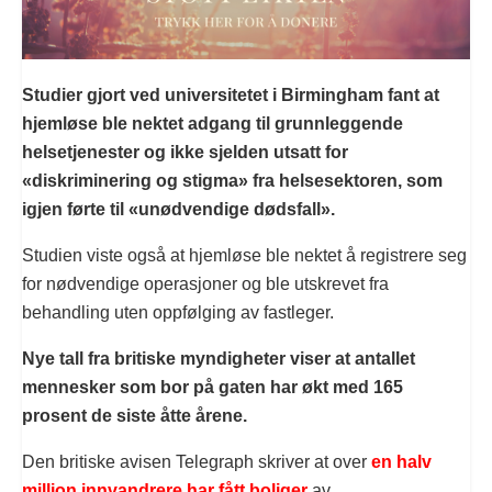
Studier gjort ved universitetet i Birmingham fant at
hjemløse ble nektet adgang til grunnleggende
helsetjenester og ikke sjelden utsatt for
«diskriminering og stigma» fra helsesektoren, som
igjen førte til «unødvendige dødsfall».
Studien viste også at hjemløse ble nektet å registrere seg
for nødvendige operasjoner og ble utskrevet fra
behandling uten oppfølging av fastleger.
Nye tall fra britiske myndigheter viser at antallet
mennesker som bor på gaten har økt med 165
prosent de siste åtte årene.
Den britiske avisen Telegraph skriver at over
en halv
million innvandrere har fått boliger
av