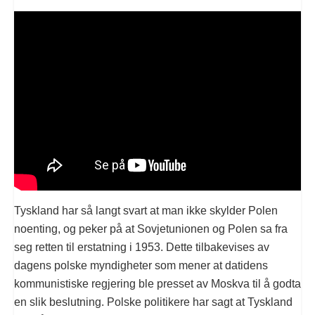
Tyskland har så langt svart at man ikke skylder Polen
noenting, og peker på at Sovjetunionen og Polen sa fra
seg retten til erstatning i 1953. Dette tilbakevises av
dagens polske myndigheter som mener at datidens
kommunistiske regjering ble presset av Moskva til å godta
en slik beslutning. Polske politikere har sagt at Tyskland