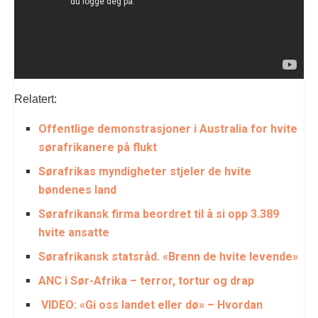
Relatert:
Offentlige demonstrasjoner i Australia for hvite
sørafrikanere på flukt
Sørafrikas myndigheter stjeler de hvite
bøndenes land
Sørafrikansk firma beordret til å si opp 3.389
hvite ansatte
Sørafrikansk statsråd. «Brenn de hvite levende»
ANC i Sør-Afrika – terror, tortur og drap
VIDEO: «Gi oss landet eller dø» – Hvordan