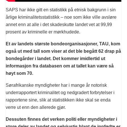
SAPS har ikke gitt en statistikk på etnisk bakgrunn i sin
årlige kriminalitetsstatistikk – noe som ikke ville avsløre
annet enn at alle i det skadeskutte landet vet at 99,99
prosent av kriminelle er mørkhudede.
Et av landets største bondeorganisasjoner, TAU, kom
også ut med tall som viser at det ble begått 62 drap på
bondegårder i landet. Det kommer imidlertid ut
informasjon fra databasen om at tallet kan være så
høyt som 70.
Sørafrikanske myndigheter har i mange år notorisk
underrapportert kriminalitet og nedgradert forbrytelser i
rapportene sine, slik at statistikken ikke skal se enda
verre ut enn den allerede gjør.
Dessuten finnes det verken politi eller myndigheter i
store deler av landet og selvjustis blant de innfødte er