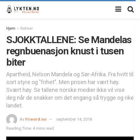
Hjem
Notiser
SJOKKTALLENE: Se Mandelas
regnbuenasjon knust i tusen
biter
Apartheid, Nelson Mandela og Sør-Afrika. Fra hvitt til
sort styre og "frihet". Men prisen har vært høy.
Svært høy. Se tallene norske medier ikke vil vise
deg når de snakker om det engang så trygge og rike
landet.
Av
Frieord.no
september 14, 2018
Reading Time: 4 mins read