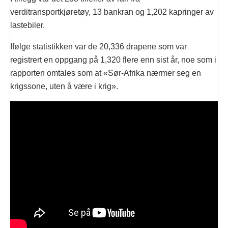
verditransportkjøretøy, 13 bankran og 1,202 kapringer av
lastebiler.
Ifølge statistikken var de 20,336 drapene som var
registrert en oppgang på 1,320 flere enn sist år, noe som i
rapporten omtales som at «Sør-Afrika nærmer seg en
krigssone, uten å være i krig».