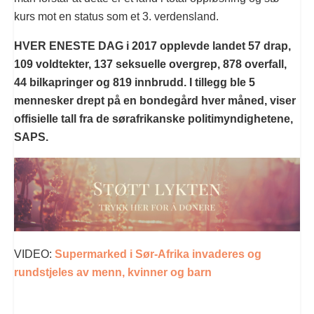
kurs mot en status som et 3. verdensland.
HVER ENESTE DAG i 2017 opplevde landet 57 drap,
109 voldtekter, 137 seksuelle overgrep, 878 overfall,
44 bilkapringer og 819 innbrudd. I tillegg ble 5
mennesker drept på en bondegård hver måned, viser
offisielle tall fra de sørafrikanske politimyndighetene,
SAPS.
VIDEO:
Supermarked i Sør-Afrika invaderes og
rundstjeles av menn, kvinner og barn