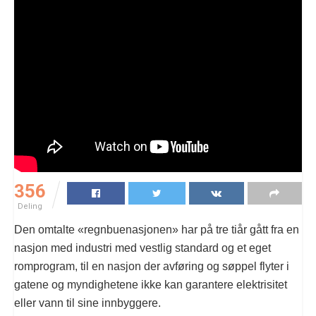
356
Deling
Den omtalte «regnbuenasjonen» har på tre tiår gått fra en
nasjon med industri med vestlig standard og et eget
romprogram, til en nasjon der avføring og søppel flyter i
gatene og myndighetene ikke kan garantere elektrisitet
eller vann til sine innbyggere.