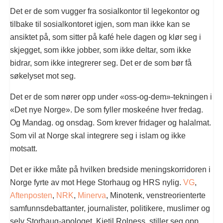
Det er de som vugger fra sosialkontor til legekontor og
tilbake til sosialkontoret igjen, som man ikke kan se
ansiktet på, som sitter på kafé hele dagen og klør seg i
skjegget, som ikke jobber, som ikke deltar, som ikke
bidrar, som ikke integrerer seg. Det er de som bør få
søkelyset mot seg.
Det er de som nører opp under «oss-og-dem»-tekningen i
«Det nye Norge». De som fyller moskeéne hver fredag.
Og Mandag. og onsdag. Som krever fridager og halalmat.
Som vil at Norge skal integrere seg i islam og ikke
motsatt.
Det er ikke måte på hvilken bredside meningskorridoren i
Norge fyrte av mot Hege Storhaug og HRS nylig.
VG
,
Aftenposten
,
NRK
,
Minerva
, Minotenk, venstreorienterte
samfunnsdebattanter, journalister, politikere, muslimer og
selv Storhaug-apologet, Kjetil Rolness, stiller seg opp