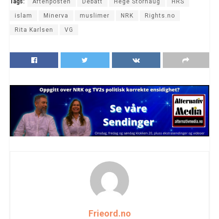
Tags:
Aftenposten
Debatt
Hege Storhaug
HRS
islam
Minerva
muslimer
NRK
Rights.no
Rita Karlsen
VG
Frieord.no