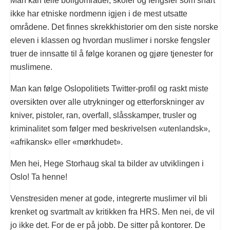
Man kan telle boligområder, skoler og fengsler som snart
ikke har etniske nordmenn igjen i de mest utsatte
områdene. Det finnes skrekkhistorier om den siste norske
eleven i klassen og hvordan muslimer i norske fengsler
truer de innsatte til å følge koranen og gjøre tjenester for
muslimene.
Man kan følge Oslopolitiets Twitter-profil og raskt miste
oversikten over alle utrykninger og etterforskninger av
kniver, pistoler, ran, overfall, slåsskamper, trusler og
kriminalitet som følger med beskrivelsen «utenlandsk»,
«afrikansk» eller «mørkhudet».
Men hei, Hege Storhaug skal ta bilder av utviklingen i
Oslo! Ta henne!
Venstresiden mener at gode, integrerte muslimer vil bli
krenket og svartmalt av kritikken fra HRS. Men nei, de vil
jo ikke det. For de er på jobb. De sitter på kontorer. De