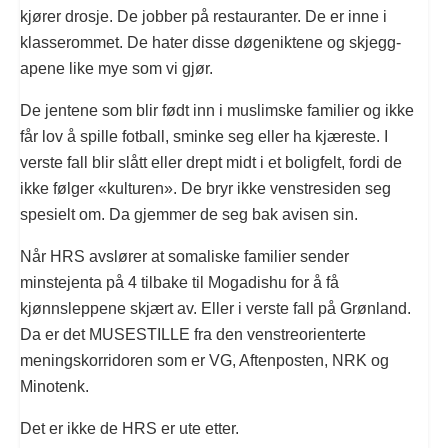
kjører drosje. De jobber på restauranter. De er inne i
klasserommet. De hater disse døgeniktene og skjegg-
apene like mye som vi gjør.
De jentene som blir født inn i muslimske familier og ikke
får lov å spille fotball, sminke seg eller ha kjæreste. I
verste fall blir slått eller drept midt i et boligfelt, fordi de
ikke følger «kulturen». De bryr ikke venstresiden seg
spesielt om. Da gjemmer de seg bak avisen sin.
Når HRS avslører at somaliske familier sender
minstejenta på 4 tilbake til Mogadishu for å få
kjønnsleppene skjært av. Eller i verste fall på Grønland.
Da er det MUSESTILLE fra den venstreorienterte
meningskorridoren som er VG, Aftenposten, NRK og
Minotenk.
Det er ikke de HRS er ute etter.