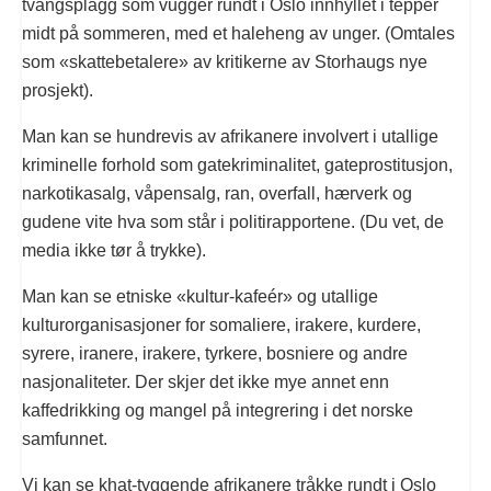
tvangsplagg som vugger rundt i Oslo innhyllet i tepper
midt på sommeren, med et haleheng av unger. (Omtales
som «skattebetalere» av kritikerne av Storhaugs nye
prosjekt).
Man kan se hundrevis av afrikanere involvert i utallige
kriminelle forhold som gatekriminalitet, gateprostitusjon,
narkotikasalg, våpensalg, ran, overfall, hærverk og
gudene vite hva som står i politirapportene. (Du vet, de
media ikke tør å trykke).
Man kan se etniske «kultur-kafeér» og utallige
kulturorganisasjoner for somaliere, irakere, kurdere,
syrere, iranere, irakere, tyrkere, bosniere og andre
nasjonaliteter. Der skjer det ikke mye annet enn
kaffedrikking og mangel på integrering i det norske
samfunnet.
Vi kan se khat-tyggende afrikanere tråkke rundt i Oslo