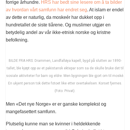
forrige århundre.
HRS har bedt sine lesere om å ta bilder
av hvordan vårt samfunn har endret seg
. At islam er endel
av dette er naturlig, da moskeér har dukket opp i
hundretallet de siste tiårene. Og muslimer utgjør en
betydelig andel av vår ikke-etnisk norske og kristne
befolkning.
BILDE FRA HRS: Drammen, Landfalløya kapell, bygd på slutten av 1890-
tallet, ble kjøpt opp av et pakistansk ektepar som sa de skulle bruke det til
sosiale aktiviteter for barn og eldre. Men bygningen ble gjort om til moské.
En ukjent person tok dette fotoet like etter overtakelsen. Korset fjernes.
(Foto: Privat).
Men «Det nye Norge» er er ganske komplekst og
mangefasettert samfunn.
Plutselig kunne man se kvinner i heldekkende