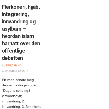
Flerkoneri, hijab,
integrering,
innvandring og
asylbarn –
hvordan islam
har tatt over den
offentlige
debatten
AV
FRIEORD.NO
OKTOBER 12, 2017
En venn sendte meg
denne meldingen i går;
"Dagens sending i
Østlandsnytt; 1.
innvandring, 2.
innvandring, 3. feminisme,