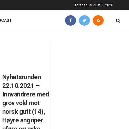
torsdag, august 6, 2026
DCAST
Nyhetsrunden
22.10.2021 –
Innvandrere med
grov vold mot
norsk gutt (14),
Høyre angriper
uføre og syke,