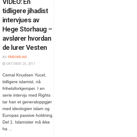
VIDEO: En
tidligere jihadist
intervjues av
Hege Storhaug –
avslører hvordan
de lurer Vesten
AV
FRIEORD.NO
OKTOBER 25, 2017
Cemal Knudsen Yucel,
tidligere islamist, nå
frihetsforkjemper. I en
serie intervju med Rights
tar han et generaloppgjør
med ideologien islam og
Europas passive holdning.
Del 1: Islamister må ikke
ha ...