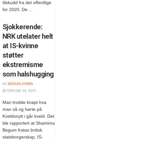
tilskudd fra det offentlige
for 2020. De ...
Sjokkerende:
NRK utelater helt
at IS-kvinne
støtter
ekstremisme
som halshugging
AV
REDAKSJONEN
FEBRUAR 24, 2019
Man trodde knapt hva
man så og hørte på
Kveldsnytt i går kveld. Det
ble rapportert at Shamima
Begum fratas britisk
statsborgerskap, IS-