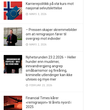
Karrierepolitikk på stø kurs mot
nasjonal selvutslettelse
MARS 3, 2026
– Pressen skaper skremmebilder
om at remigrasjon fører til
overgrep mot individer
MARS 2, 2026
Nyhetsrunden 23.2.2026 – Heller
hunder enn muslimer,
innvandrergjeng angrep
småbarnsmor og fireåring,
kriminelle utlendinger kan ikke
utvises og mye mer
FEBRUAR 23, 2026
Financial Times kårer
«remigrasjon» til årets nyord i
2025