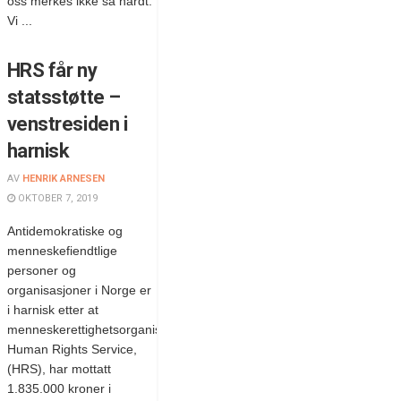
oss merkes ikke så hardt.
Vi ...
HRS får ny
statsstøtte –
venstresiden i
harnisk
AV
HENRIK ARNESEN
OKTOBER 7, 2019
Antidemokratiske og
menneskefiendtlige
personer og
organisasjoner i Norge er
i harnisk etter at
menneskerettighetsorganisasjonen
Human Rights Service,
(HRS), har mottatt
1.835.000 kroner i