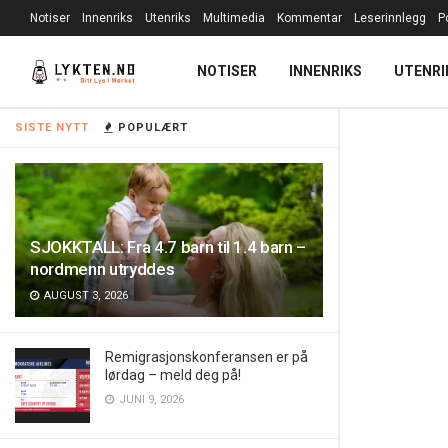
Notiser
Innenriks
Utenriks
Multimedia
Kommentar
Leserinnlegg
P
NOTISER
INNENRIKS
UTENRI
SISTE NYTT
POPULÆRT
SJOKKTALL: Fra 4.7 barn til 1.4 barn –
nordmenn utryddes
AUGUST 3, 2026
Remigrasjonskonferansen er på
lørdag – meld deg på!
JUNI 9, 2026