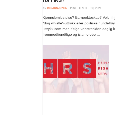
for HRS?
AV
REDAKSJONEN
SEPTEMBER 20, 2024
Kjønnslemlestelse? Barneekteskap? Vold i h
"dog whistle"-uttrykk eller politiske hundeflø
uttrykk som man ifølge venstresiden daglig 
fremmedfiendtlige og islamofobe ...