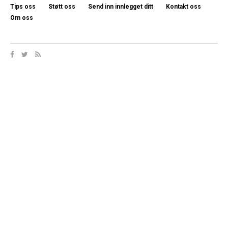
Tips oss
Støtt oss
Send inn innlegget ditt
Kontakt oss
Om oss