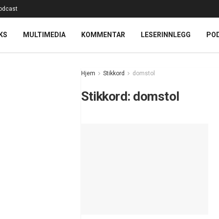
odcast
KS
MULTIMEDIA
KOMMENTAR
LESERINNLEGG
PO
Hjem
Stikkord
domstol
Stikkord:
domstol