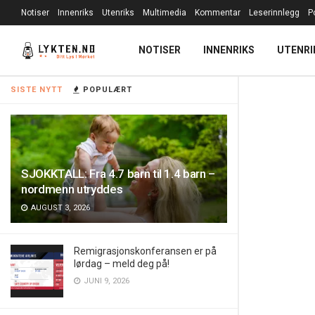
Notiser
Innenriks
Utenriks
Multimedia
Kommentar
Leserinnlegg
P
NOTISER
INNENRIKS
UTENRI
SISTE NYTT
POPULÆRT
SJOKKTALL: Fra 4.7 barn til 1.4 barn –
nordmenn utryddes
AUGUST 3, 2026
Remigrasjonskonferansen er på
lørdag – meld deg på!
JUNI 9, 2026