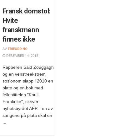
Fransk domstol:
Hvite
franskmenn
finnes ikke
AV
FRIEORD.NO
DESEMBER 14, 2015
Rapperen Said Zouggagh
og en venstreekstrem
sosionom slapp i 2010 en
plate og en bok med
fellestittelen "Knull
Frankrike", skriver
nyhetsbyrået AFP. I en av
sangene på plata skal en
...