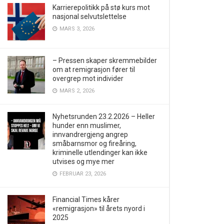
Karrierepolitikk på stø kurs mot
nasjonal selvutslettelse
MARS 3, 2026
– Pressen skaper skremmebilder
om at remigrasjon fører til
overgrep mot individer
MARS 2, 2026
Nyhetsrunden 23.2.2026 – Heller
hunder enn muslimer,
innvandrergjeng angrep
småbarnsmor og fireåring,
kriminelle utlendinger kan ikke
utvises og mye mer
FEBRUAR 23, 2026
Financial Times kårer
«remigrasjon» til årets nyord i
2025