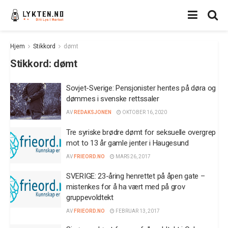
Hjem
Stikkord
dømt
Stikkord:
dømt
Sovjet-Sverige: Pensjonister hentes på døra og
dømmes i svenske rettssaler
AV
REDAKSJONEN
OKTOBER 16, 2020
Tre syriske brødre dømt for seksuelle overgrep
mot to 13 år gamle jenter i Haugesund
AV
FRIEORD.NO
MARS 26, 2017
SVERIGE: 23-åring henrettet på åpen gate –
mistenkes for å ha vært med på grov
gruppevoldtekt
AV
FRIEORD.NO
FEBRUAR 13, 2017