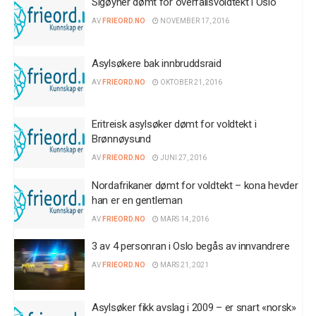
Sigøyner dømt for overfallsvoldtekt i Oslo
AV
FRIEORD.NO
NOVEMBER 17, 2016
Asylsøkere bak innbruddsraid
AV
FRIEORD.NO
OKTOBER 21, 2016
Eritreisk asylsøker dømt for voldtekt i
Brønnøysund
AV
FRIEORD.NO
JUNI 27, 2016
Nordafrikaner dømt for voldtekt – kona hevder
han er en gentleman
AV
FRIEORD.NO
MARS 14, 2016
3 av 4 personran i Oslo begås av innvandrere
AV
FRIEORD.NO
MARS 21, 2021
Asylsøker fikk avslag i 2009 – er snart «norsk»