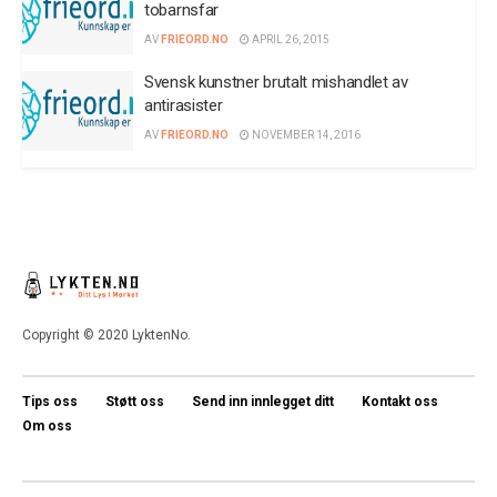
tobarnsfar
AV
FRIEORD.NO
APRIL 26, 2015
Svensk kunstner brutalt mishandlet av
antirasister
AV
FRIEORD.NO
NOVEMBER 14, 2016
Copyright © 2020 LyktenNo.
Tips oss
Støtt oss
Send inn innlegget ditt
Kontakt oss
Om oss