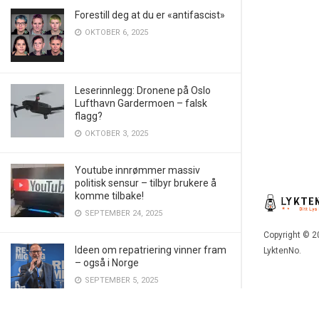
Forestill deg at du er «antifascist»
OKTOBER 6, 2025
Leserinnlegg: Dronene på Oslo
Lufthavn Gardermoen – falsk
flagg?
OKTOBER 3, 2025
Youtube innrømmer massiv
politisk sensur – tilbyr brukere å
komme tilbake!
SEPTEMBER 24, 2025
Copyright © 2
Ideen om repatriering vinner fram
LyktenNo.
– også i Norge
SEPTEMBER 5, 2025