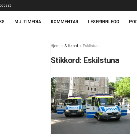
odcast
KS
MULTIMEDIA
KOMMENTAR
LESERINNLEGG
PO
Hjem
Stikkord
Eskilstuna
Stikkord:
Eskilstuna