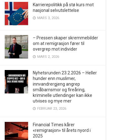
Karrierepolitikk på stø kurs mot
nasjonal selvutslettelse
MARS 3, 2026
– Pressen skaper skremmebilder
om at remigrasjon fører til
overgrep mot individer
MARS 2, 2026
Nyhetsrunden 23.2.2026 – Heller
hunder enn muslimer,
innvandrergjeng angrep
småbarnsmor og fireåring,
kriminelle utlendinger kan ikke
utvises og mye mer
FEBRUAR 23, 2026
Financial Times kårer
«remigrasjon» til årets nyord i
2025