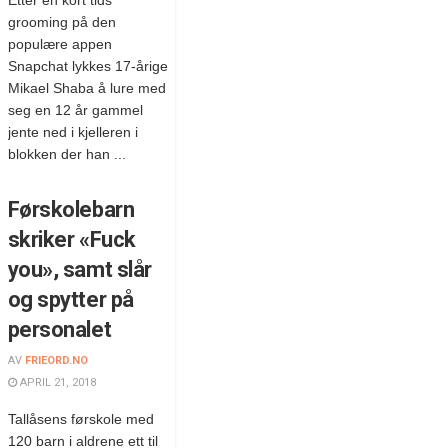
Etter en kort tids
grooming på den
populære appen
Snapchat lykkes 17-årige
Mikael Shaba å lure med
seg en 12 år gammel
jente ned i kjelleren i
blokken der han ...
Førskolebarn
skriker «Fuck
you», samt slår
og spytter på
personalet
AV
FRIEORD.NO
APRIL 21, 2018
Tallåsens førskole med
120 barn i aldrene ett til