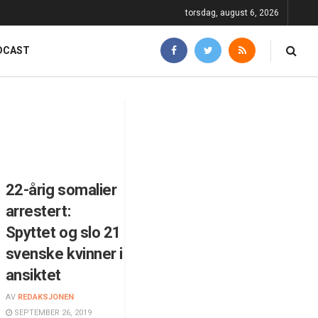
torsdag, august 6, 2026
DCAST
22-årig somalier
arrestert:
Spyttet og slo 21
svenske kvinner i
ansiktet
AV
REDAKSJONEN
SEPTEMBER 26, 2019