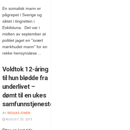
En somalisk mann er
pågrepet i Sverige og
siktet i tingretten i
Eskilstuna. Det var i
midten av september at
politiet jaget en "svært
mørkhudet mann" for en
rekke hensynsløse ...
Voldtok 12-åring
til hun blødde fra
underlivet –
dømt til en ukes
samfunnstjeneste
AV
REDAKSJONEN
AUGUST 29, 2019