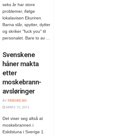
seks år har store
problemer, ifølge
lokalavisen Ekuriren.
Barna slår, spytter, dytter
og skriker "fuck you" til
personalet. Bare to av ...
Svenskene
håner makta
etter
moskebrann-
avsløringer
AV
FRIEORD.NO
MARS 10, 2015
Det viser seg altså at
moskebrannen i
Eskilstuna i Sverige 1.