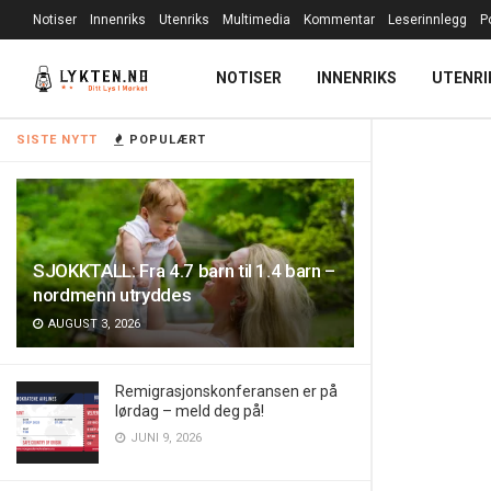
Notiser
Innenriks
Utenriks
Multimedia
Kommentar
Leserinnlegg
P
NOTISER
INNENRIKS
UTENRI
SISTE NYTT
POPULÆRT
SJOKKTALL: Fra 4.7 barn til 1.4 barn –
nordmenn utryddes
AUGUST 3, 2026
Remigrasjonskonferansen er på
lørdag – meld deg på!
JUNI 9, 2026