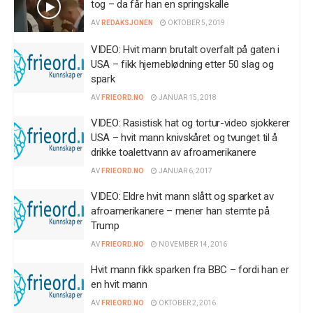
tog – da får han en springskalle
AV
REDAKSJONEN
OKTOBER 5, 2019
VIDEO: Hvit mann brutalt overfalt på gaten i
USA – fikk hjerneblødning etter 50 slag og
spark
AV
FRIEORD.NO
JANUAR 15, 2018
VIDEO: Rasistisk hat og tortur-video sjokkerer
USA – hvit mann knivskåret og tvunget til å
drikke toalettvann av afroamerikanere
AV
FRIEORD.NO
JANUAR 6, 2017
VIDEO: Eldre hvit mann slått og sparket av
afroamerikanere – mener han stemte på
Trump
AV
FRIEORD.NO
NOVEMBER 14, 2016
Hvit mann fikk sparken fra BBC – fordi han er
en hvit mann
AV
FRIEORD.NO
OKTOBER 2, 2016