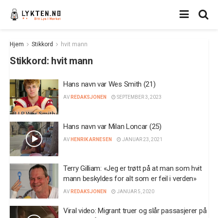
Hjem
Stikkord
hvit mann
Stikkord:
hvit mann
Hans navn var Wes Smith (21)
AV
REDAKSJONEN
SEPTEMBER 3, 2023
Hans navn var Milan Loncar (25)
AV
HENRIK ARNESEN
JANUAR 23, 2021
Terry Gilliam: «Jeg er trøtt på at man som hvit
mann beskyldes for alt som er feil i verden»
AV
REDAKSJONEN
JANUAR 5, 2020
Viral video: Migrant truer og slår passasjerer på