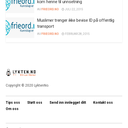
kom henne til unnsetning
AV
FRIEORD.NO
JULI 22, 2015
Muslimer trenger ikke bevise ID på offentlig
transport
AV
FRIEORD.NO
FEBRUAR 28, 2015
Copyright © 2020 LyktenNo.
Tips oss
Støtt oss
Send inn innlegget ditt
Kontakt oss
Om oss