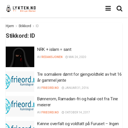
Hjem
Stikkord
ID
Stikkord:
ID
NRK + islam = sant
AV
REDAKSJONEN
MAI 24, 2020
Tre somaliere dømt for gjengvoldtekt av hvit 16
år gammel jente
AV
FRIEORD.NO
JANUAR 31, 2016
Bønnerom, Ramadan-fri og halal-ost fra Tine
meierer
AV
FRIEORD.NO
OKTOBER 14, 2017
Kvinne overfalt og voldtatt på Furuset – Ingen