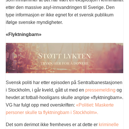
etter den massive asyl-innvandringen til Sverige. Den
type informasjon er ikke egnet for et svensk publikum
ifølge svenske myndigheter.
«Flyktningbarn»
Svensk politi har etter episoden på Sentralbanestasjonen
i Stockholm, i går kveld, gått ut med en
pressemelding
og
hevdet at fotball-hooligans skulle angripe «flyktningbarn».
VG har fulgt opp med overskriften:
«Politiet: Maskerte
personer skulle ta flyktningbarn i Stockholm».
Det som derimot ikke fremheves er at dette er
kriminelle