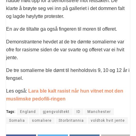
hadde møtt opp for å demonstrere mot rettsaken. De
klarte å brøyte seg vei inn på galleriet i det dommen falt
og lagde høylytte protester.
En av de tiltalte ga også fingeren til moren til offeret.
Demonstrantene hevdet at de tre dømte somalierne var
ofre for rasisme siden de var svarte og offeret var ei hvit
jente.
De tre somalierne ble dømt til henholdsvis 9, 10 og 12 år i
fengsel.
Les også:
Lara ble kalt rasist når hun vitnet mot den
muslimske pedofili-ringen
Tags:
England
gjengvoldtekt
ID
Manchester
Somalia
somaliere
Storbritannia
voldtok hvit jente