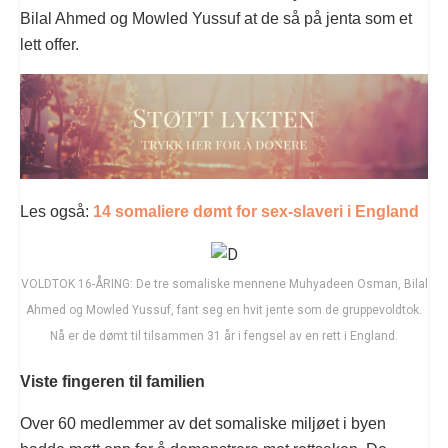
Bilal Ahmed og Mowled Yussuf at de så på jenta som et
lett offer.
Les også:
14 somaliere dømt for sex-slaveri i England
VOLDTOK 16-ÅRING: De tre somaliske mennene Muhyadeen Osman, Bilal
Ahmed og Mowled Yussuf, fant seg en hvit jente som de gruppevoldtok.
Nå er de dømt til tilsammen 31 år i fengsel av en rett i England.
Viste fingeren til familien
Over 60 medlemmer av det somaliske miljøet i byen