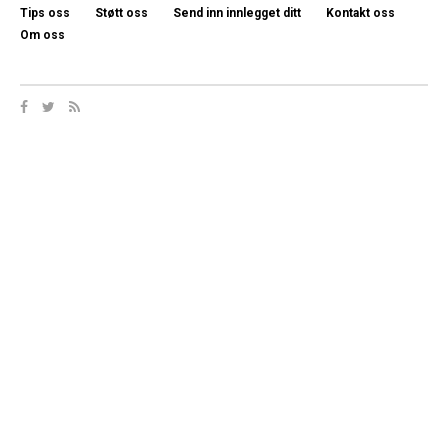
Tips oss
Støtt oss
Send inn innlegget ditt
Kontakt oss
Om oss