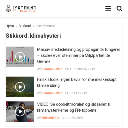
Hjem
Stikkord
klimahysteri
Stikkord:
klimahysteri
Massiv mediedekning og propaganda fungerer
– skoleelever stemmer på Miljøpartiet De
Grønne
AV
REDAKSJONEN
SEPTEMBER 5, 2019
Finsk studie: Ingen bevis for menneskeskapt
klimaendring
AV
REDAKSJONEN
JULI 19, 2019
VIDEO: Se dobbeltmoralen og sløseriet til
klimahysterikerne og FN-toppene
AV
FRIEORD.NO
JULI 19, 2019