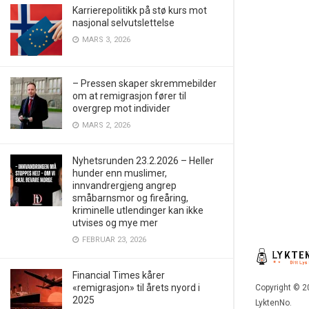
Karrierepolitikk på stø kurs mot
nasjonal selvutslettelse
MARS 3, 2026
– Pressen skaper skremmebilder
om at remigrasjon fører til
overgrep mot individer
MARS 2, 2026
Nyhetsrunden 23.2.2026 – Heller
hunder enn muslimer,
innvandrergjeng angrep
småbarnsmor og fireåring,
kriminelle utlendinger kan ikke
utvises og mye mer
FEBRUAR 23, 2026
Financial Times kårer
«remigrasjon» til årets nyord i
Copyright © 2
2025
LyktenNo.