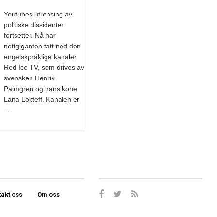
Youtubes utrensing av
politiske dissidenter
fortsetter. Nå har
nettgiganten tatt ned den
engelskpråklige kanalen
Red Ice TV, som drives av
svensken Henrik
Palmgren og hans kone
Lana Lokteff. Kanalen er
...
takt oss
Om oss