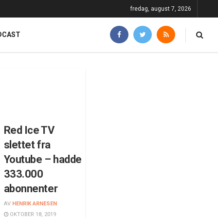
fredag, august 7, 2026
DCAST
Red Ice TV
slettet fra
Youtube – hadde
333.000
abonnenter
AV
HENRIK ARNESEN
OKTOBER 18, 2019