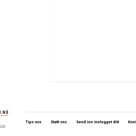
Tips oss
Støtt oss
Send inn innlegget ditt
Kon
020