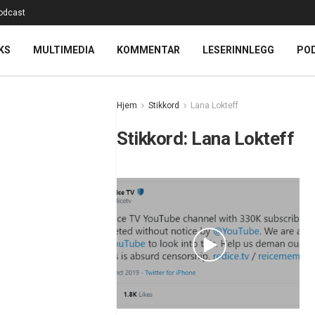
odcast
KS
MULTIMEDIA
KOMMENTAR
LESERINNLEGG
PO
Hjem
Stikkord
Lana Lokteff
Stikkord:
Lana Lokteff