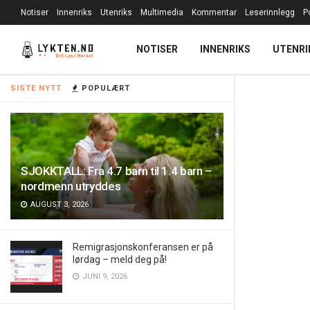
Notiser
Innenriks
Utenriks
Multimedia
Kommentar
Leserinnlegg
P
NOTISER
INNENRIKS
UTENRI
SISTE NYTT
POPULÆRT
SJOKKTALL: Fra 4.7 barn til 1.4 barn –
nordmenn utryddes
AUGUST 3, 2026
Remigrasjonskonferansen er på
lørdag – meld deg på!
JUNI 9, 2026