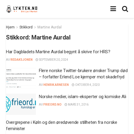
Hjem
Stikkord
Martine Aurdal
Stikkord:
Martine Aurdal
Har Dagbladets Martine Aurdal begynt å skrive for HRS?
AV
REDAKSJONEN
SEPTEMBER 20, 2024
Flere norske Twitter-brukere ønsker Trump død
– forfatter Erlend Loe kjemper mot skadefryd
AV
HENRIK ARNESEN
OKTOBER 4, 2020
Norske medier, islam-eksperter og komiske Ali
AV
FRIEORD.NO
MARS 31, 2016
Overgrepene i Køln og den øredøvende stillheten fra norske
feminister