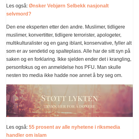
Les også:
Ønsker Vebjørn Selbekk nasjonalt
selvmord?
Den ene eksperten etter den andre. Muslimer, tidligere
muslimer, konvertitter, tidligere terrorister, apologeter,
multikulturalister og en gang iblant, konservative, fyller alt
som er av sendetid og spalteplass. Alle har de sitt syn på
saken og en forklaring. Ikke sjelden ender det i krangling,
personfokus og en anmeldelse hos PFU. Man skulle
nesten tro media ikke hadde noe annet å bry seg om.
Les også:
55 prosent av alle nyhetene i riksmedia
handler om islam