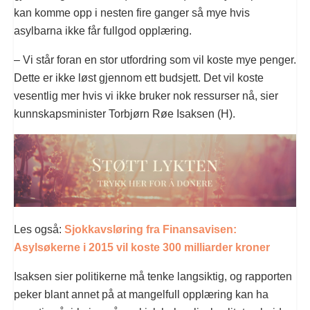
kan komme opp i nesten fire ganger så mye hvis
asylbarna ikke får fullgod opplæring.
– Vi står foran en stor utfordring som vil koste mye penger.
Dette er ikke løst gjennom ett budsjett. Det vil koste
vesentlig mer hvis vi ikke bruker nok ressurser nå, sier
kunnskapsminister Torbjørn Røe Isaksen (H).
Les også:
Sjokkavsløring fra Finansavisen:
Asylsøkerne i 2015 vil koste 300 milliarder kroner
Isaksen sier politikerne må tenke langsiktig, og rapporten
peker blant annet på at mangelfull opplæring kan ha