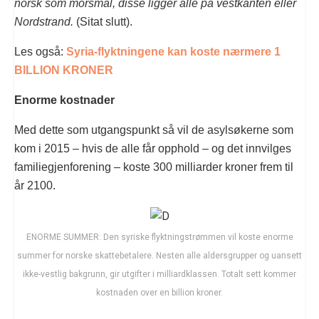
norsk som morsmål, disse ligger alle på vestkanten eller
Nordstrand.
(Sitat slutt).
Les også:
Syria-flyktningene kan koste nærmere 1
BILLION KRONER
Enorme kostnader
Med dette som utgangspunkt så vil de asylsøkerne som
kom i 2015 – hvis de alle får opphold – og det innvilges
familiegjenforening – koste 300 milliarder kroner frem til
år 2100.
ENORME SUMMER: Den syriske flyktningstrømmen vil koste enorme
summer for norske skattebetalere. Nesten alle aldersgrupper og uansett
ikke-vestlig bakgrunn, gir utgifter i milliardklassen. Totalt sett kommer
kostnaden over en billion kroner.