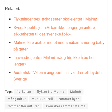
Relatert:
Flyktninger sex-trakasserer skolejenter i Malmø
Svensk politisjef: «Vi kan ikke lenger garantere
sikkerheten til det svenske folk»
Malmø: Fire araber meiet ned småbarnsmor og baby
på gaten
Innvandrerjente i Malmø: «Jeg tør ikke å bo her
lenger»
Australsk TV-team angrepet i innvandrertett bydel i
Sverige
Tags:
flerkultur
flykter fra Malmø
Malmö
mångkultur
multikulturell
rømmer byer
rømmer flerkulturen
svensker rømmer Malmø