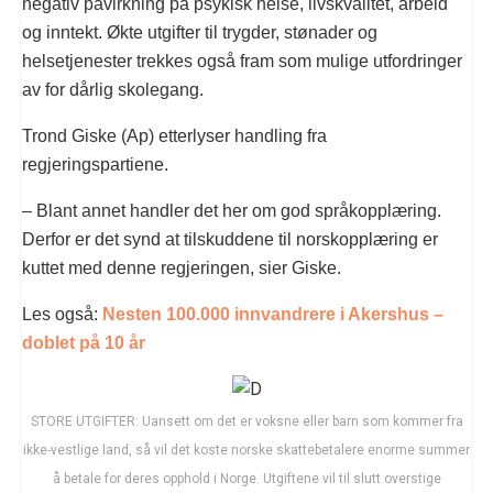
negativ påvirkning på psykisk helse, livskvalitet, arbeid
og inntekt. Økte utgifter til trygder, stønader og
helsetjenester trekkes også fram som mulige utfordringer
av for dårlig skolegang.
Trond Giske (Ap) etterlyser handling fra
regjeringspartiene.
– Blant annet handler det her om god språkopplæring.
Derfor er det synd at tilskuddene til norskopplæring er
kuttet med denne regjeringen, sier Giske.
Les også:
Nesten 100.000 innvandrere i Akershus –
doblet på 10 år
STORE UTGIFTER: Uansett om det er voksne eller barn som kommer fra
ikke-vestlige land, så vil det koste norske skattebetalere enorme summer
å betale for deres opphold i Norge. Utgiftene vil til slutt overstige