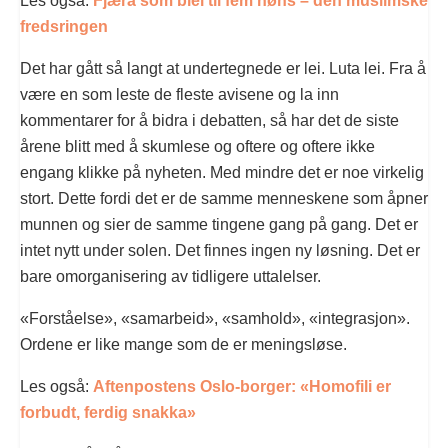
Les også:
Fjæra som blei til fem høns – den muslimske
fredsringen
Det har gått så langt at undertegnede er lei. Luta lei. Fra å
være en som leste de fleste avisene og la inn
kommentarer for å bidra i debatten, så har det de siste
årene blitt med å skumlese og oftere og oftere ikke
engang klikke på nyheten. Med mindre det er noe virkelig
stort. Dette fordi det er de samme menneskene som åpner
munnen og sier de samme tingene gang på gang. Det er
intet nytt under solen. Det finnes ingen ny løsning. Det er
bare omorganisering av tidligere uttalelser.
«Forståelse», «samarbeid», «samhold», «integrasjon».
Ordene er like mange som de er meningsløse.
Les også:
Aftenpostens Oslo-borger: «Homofili er
forbudt, ferdig snakka»