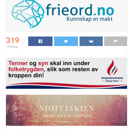
319
Deling