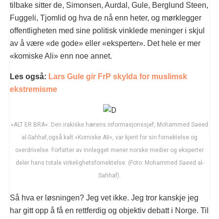
tilbake sitter de, Simonsen, Aurdal, Gule, Berglund Steen,
Fuggeli, Tjomlid og hva de nå enn heter, og mørklegger
offentligheten med sine politisk vinklede meninger i skjul
av å være «de gode» eller «eksperter». Det hele er mer
«komiske Ali» enn noe annet.
Les også:
Lars Gule gir FrP skylda for muslimsk
ekstremisme
«ALT ER BRA»: Den irakiske hærens informasjonssjef, Mohammed Saeed
al-Sahhaf,også kalt «Komiske Ali», var kjent for sin fornektelse og
overdrivelse. Forfatter av innlegget mener norske medier og eksperter
deler hans totale virkelighetsfornektelse. (Foto: Mohammed Saeed al-
Sahhaf).
Så hva er løsningen? Jeg vet ikke. Jeg tror kanskje jeg
har gitt opp å få en rettferdig og objektiv debatt i Norge. Til