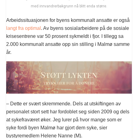
med innvandrerbakgrunn nå blitt enda større.
Arbeidssituasjonen for byens kommunalt ansatte er også
langt fra optimal
. Av byens sosialarbeidere på de sosiale
krisesentrene var 50 prosent sykmeldt i fjor. I tillegg sa
2.000 kommunalt ansatte opp sin stilling i Malmø samme
år.
– Dette er svært skremmende. Dels at utskiftingen av
personalet stort sett har fordoblet seg siden 2009 og dels
at sykefraværet øker. Jeg lurer på hvor mange som er
syke fordi byen Malmø har gjort dem syke, sier
bystyremedlem Helene Nanne (M).