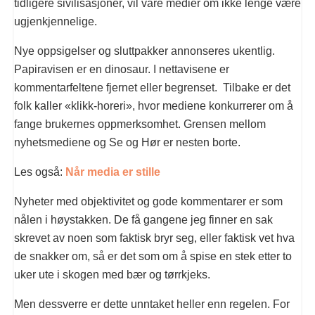
tidligere sivilisasjoner, vil våre medier om ikke lenge være
ugjenkjennelige.
Nye oppsigelser og sluttpakker annonseres ukentlig.
Papiravisen er en dinosaur. I nettavisene er
kommentarfeltene fjernet eller begrenset. Tilbake er det
folk kaller «klikk-horeri», hvor mediene konkurrerer om å
fange brukernes oppmerksomhet. Grensen mellom
nyhetsmediene og Se og Hør er nesten borte.
Les også:
Når media er stille
Nyheter med objektivitet og gode kommentarer er som
nålen i høystakken. De få gangene jeg finner en sak
skrevet av noen som faktisk bryr seg, eller faktisk vet hva
de snakker om, så er det som om å spise en stek etter to
uker ute i skogen med bær og tørrkjeks.
Men dessverre er dette unntaket heller enn regelen. For