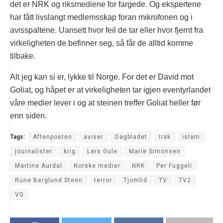
det er NRK og riksmediene for fargede. Og ekspertene
har fått livslangt medlemsskap foran mikrofonen og i
avisspaltene. Uansett hvor feil de tar eller hvor fjernt fra
virkeligheten de befinner seg, så får de alltid komme
tilbake.
Alt jeg kan si er, lykke til Norge. For det er David mot
Goliat, og håpet er at virkeligheten tar igjen eventyrlandet
våre medier lever i og at steinen treffer Goliat heller før
enn siden.
Tags:
Aftenposten
aviser
Dagbladet
Irak
islam
journalister
krig
Lars Gule
Marie Simonsen
Martine Aurdal
Norske medier
NRK
Per Fuggeli
Rune Berglund Steen
terror
Tjomlid
TV
TV2
VG