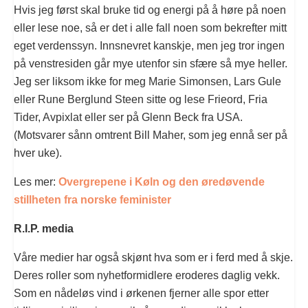
Hvis jeg først skal bruke tid og energi på å høre på noen
eller lese noe, så er det i alle fall noen som bekrefter mitt
eget verdenssyn. Innsnevret kanskje, men jeg tror ingen
på venstresiden går mye utenfor sin sfære så mye heller.
Jeg ser liksom ikke for meg Marie Simonsen, Lars Gule
eller Rune Berglund Steen sitte og lese Frieord, Fria
Tider, Avpixlat eller ser på Glenn Beck fra USA.
(Motsvarer sånn omtrent Bill Maher, som jeg ennå ser på
hver uke).
Les mer:
Overgrepene i Køln og den øredøvende
stillheten fra norske feminister
R.I.P. media
Våre medier har også skjønt hva som er i ferd med å skje.
Deres roller som nyhetformidlere eroderes daglig vekk.
Som en nådeløs vind i ørkenen fjerner alle spor etter