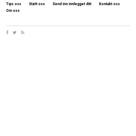
Tips oss
Støtt oss
Send inn innlegget ditt
Kontakt oss
Om oss