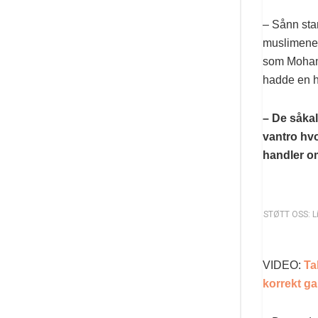
– Sånn star
muslimene 
som Mohamm
hadde en h
– De såkal
vantro hvo
handler om
STØTT OSS: Lik
VIDEO:
Ta
korrekt ga