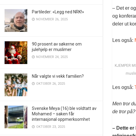
– Det er o
Partileder: «Legg ned NRK!»
og konferan
NOVEMBER 26, 2025
deler ut k
Les også:
90 prosent av søkerne om
julehjelp er muslimer
NOVEMBER 24, 2025
KJEMPER MOT 
muslim
Når valgte vi vekk familien?
OKTOBER 26, 2025
Les også:
Men tror du
Svenske Meya (16) ble voldtatt av
de tror på?
Mohamed – saken får
internasjonal oppmerksomhet
OKTOBER 23, 2025
– Dette er
religionsf