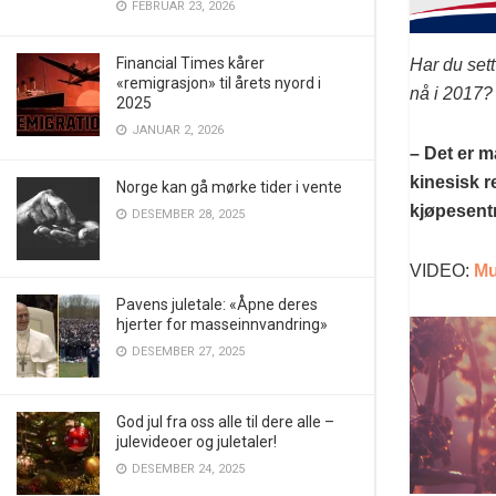
FEBRUAR 23, 2026
Financial Times kårer
Har du sett
«remigrasjon» til årets nyord i
nå i 2017?
2025
JANUAR 2, 2026
– Det er m
kinesisk re
Norge kan gå mørke tider i vente
kjøpesentr
DESEMBER 28, 2025
VIDEO:
Mu
Pavens juletale: «Åpne deres
hjerter for masseinnvandring»
DESEMBER 27, 2025
God jul fra oss alle til dere alle –
julevideoer og juletaler!
DESEMBER 24, 2025