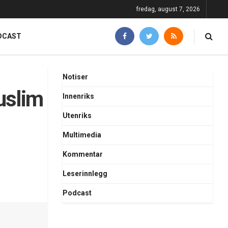
fredag, august 7, 2026
DCAST
Notiser
uslim
Innenriks
Utenriks
Multimedia
Kommentar
Leserinnlegg
Podcast