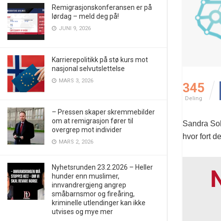
Remigrasjonskonferansen er på
lørdag – meld deg på!
JUNI 9, 2026
Karrierepolitikk på stø kurs mot
nasjonal selvutslettelse
MARS 3, 2026
345
Deling
– Pressen skaper skremmebilder
om at remigrasjon fører til
Sandra Sol
overgrep mot individer
hvor fort d
MARS 2, 2026
Nyhetsrunden 23.2.2026 – Heller
hunder enn muslimer,
innvandrergjeng angrep
småbarnsmor og fireåring,
kriminelle utlendinger kan ikke
utvises og mye mer