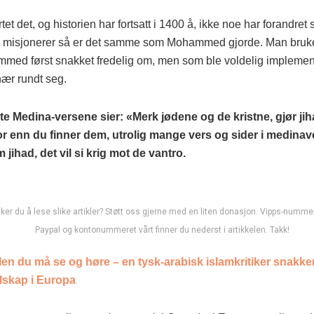
tet det, og historien har fortsatt i 1400 å, ikke noe har forandret
misjonerer så er det samme som Mohammed gjorde. Man bruke
ed først snakket fredelig om, men som ble voldelig implemen
ær rundt seg.
te Medina-versene sier: «Merk jødene og de kristne, gjør jih
r enn du finner dem, utrolig mange vers og sider i medina
 jihad, det vil si krig mot de vantro.
er du å lese slike artikler? Støtt oss gjerne med en liten donasjon. Vipps-nummer
Paypal og kontonummeret vårt finner du nederst i artikkelen. Takk!
len du må se og høre – en tysk-arabisk islamkritiker snakker
lskap i Europa