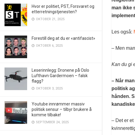
Hvor er politiet, PST, Forsvaret og
man ikke 
etterretningstjenesten?
implemente
OKTOBER 21, 2025
Les også:
Forestill deg at du er «antifascist»
OKTOBER 6, 2025
– Men mang
Kan du gi 
Leserinnlegg: Dronene på Oslo
Lufthavn Gardermoen – falsk
– Når man
flagg?
politisk a
OKTOBER 3, 2025
hånden. Så
kanadiske 
Youtube innrømmer massiv
politisk sensur – tilbyr brukere å
komme tilbake!
– Det er et
SEPTEMBER 24, 2025
kvinnerettig