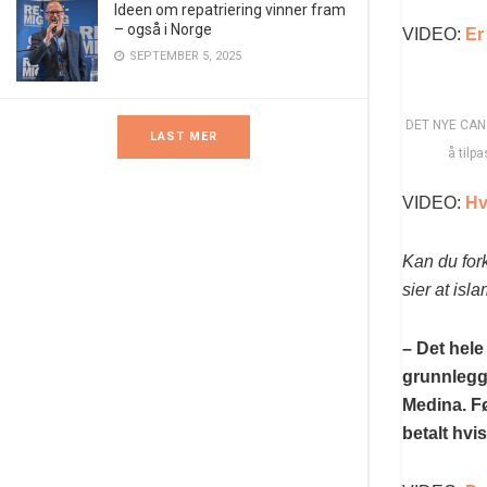
Ideen om repatriering vinner fram
– også i Norge
VIDEO:
Er
SEPTEMBER 5, 2025
DET NYE CANA
LAST MER
å tilp
VIDEO:
Hv
Kan du fork
sier at isl
– Det hele
grunnlegge
Medina. Fø
betalt hvi