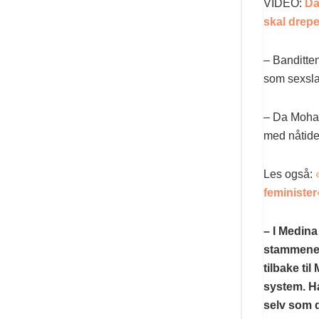
VIDEO:
Da
skal drep
– Banditte
som sexsla
– Da Moha
med nåtide
Les også:
feminister
– I Medin
stammene o
tilbake ti
system. Ha
selv som d