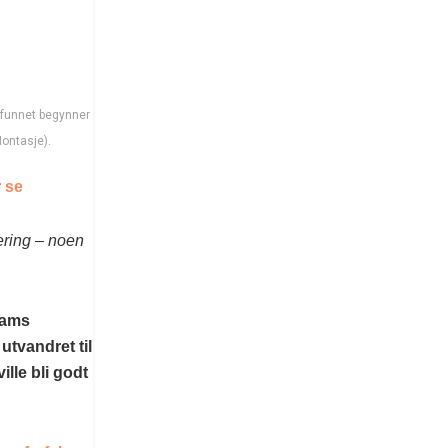
mfunnet begynner
Montasje).
 se
ering – noen
lams
utvandret til
lle bli godt