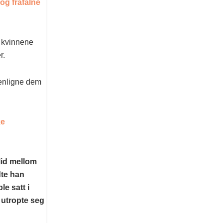
og frafalne
a kvinnene
r.
enligne dem
ke
lid mellom
dte han
le satt i
 utropte seg