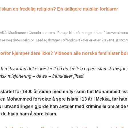
 islam en fredelig religion? En tidligere muslim forklarer
DA: Muslimene i Canada har som i Europa blitt så mange at de nå krever at sa
asse seg deres religion. Fredagsbønner i offentlige skoler er et av kravene. (Foto: 
orfor kjemper dere ikke? Videoen alle norske feminister bør
lare hvordan det er forskjell på en kristen og en islamsk misjon
amsk misjonering – dawa – fremkaller jihad.
 startet for 1400 år siden med en fyr som het Mohammed, is
r. Mohammed forsøkte å spre islam i 13 år i Mekka, før han 
r utvandringen gjorde han avtaler med kriminelle om at de vi
s de hjalp ham å spre islam.