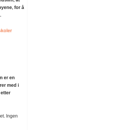
yene, for å
.
skoler
m er en
erer med i
etter
et. Ingen