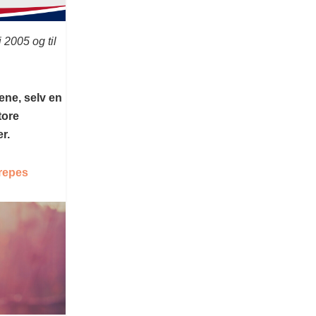
 2005 og til
ene, selv en
tore
r.
drepes