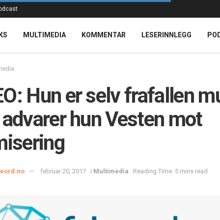
odcast
KS
MULTIMEDIA
KOMMENTAR
LESERINNLEGG
PO
media
O: Hun er selv frafallen m
 advarer hun Vesten mot
misering
ieord.no
februar 20, 2017
i
Multimedia
Reading Time: 5 mins read