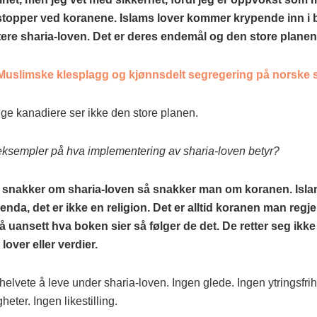
stopper ved koranene. Islams lover kommer krypende inn i b
re sharia-loven. Det er deres endemål og den store planen
Muslimske klesplagg og kjønnsdelt segregering på norske 
e kanadiere ser ikke den store planen.
eksempler på hva implementering av sharia-loven betyr?
 snakker om sharia-loven så snakker man om koranen. Isla
genda, det er ikke en religion. Det er alltid koranen man regj
 uansett hva boken sier så følger de det. De retter seg ikke 
lover eller verdier.
 helvete å leve under sharia-loven. Ingen glede. Ingen ytringsfrih
heter. Ingen likestilling.