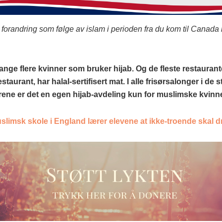
 forandring som følge av islam i perioden fra du kom til Canada i
ange flere kvinner som bruker hijab. Og de fleste restaurant
staurant, har halal-sertifisert mat. I alle frisørsalonger i de s
ene er det en egen hijab-avdeling kun for muslimske kvinne
slimsk skole i England lærer elevene at ikke-troende skal 