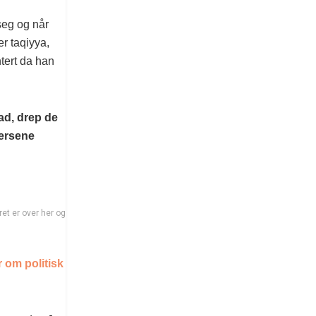
 seg og når
r taqiyya,
tert da han
ad, drep de
versene
et er over her og
 om politisk