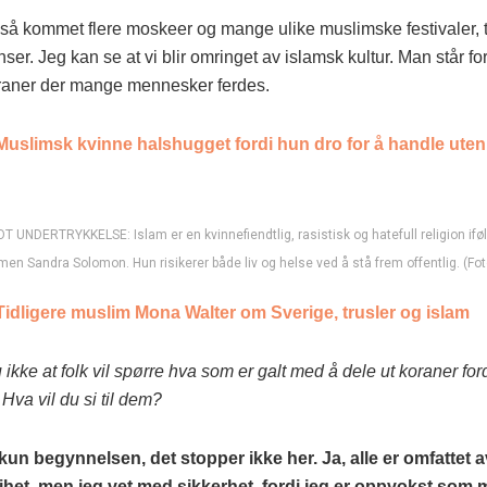
gså kommet flere moskeer og mange ulike muslimske festivaler, t
ser. Jeg kan se at vi blir omringet av islamsk kultur. Man står 
oraner der mange mennesker ferdes.
Muslimsk kvinne halshugget fordi hun dro for å handle ute
UNDERTRYKKELSE: Islam er en kvinnefiendtlig, rasistisk og hatefull religion iføl
en Sandra Solomon. Hun risikerer både liv og helse ved å stå frem offentlig. (Foto
Tidligere muslim Mona Walter om Sverige, trusler og islam
 ikke at folk vil spørre hva som er galt med å dele ut koraner for
 Hva vil du si til dem?
 kun begynnelsen, det stopper ikke her. Ja, alle er omfattet a
rihet, men jeg vet med sikkerhet, fordi jeg er oppvokst som 