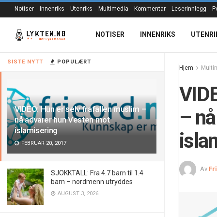
Notiser
Innenriks
Utenriks
Multimedia
Kommentar
Leserinnlegg
P
NOTISER
INNENRIKS
UTENRI
SISTE NYTT
POPULÆRT
Hjem
Multi
VIDE
VIDEO: Hun er selv frafallen muslim –
– nå
nå advarer hun Vesten mot
islamisering
isla
FEBRUAR 20, 2017
Av
Fr
SJOKKTALL: Fra 4.7 barn til 1.4
barn – nordmenn utryddes
AUGUST 3, 2026