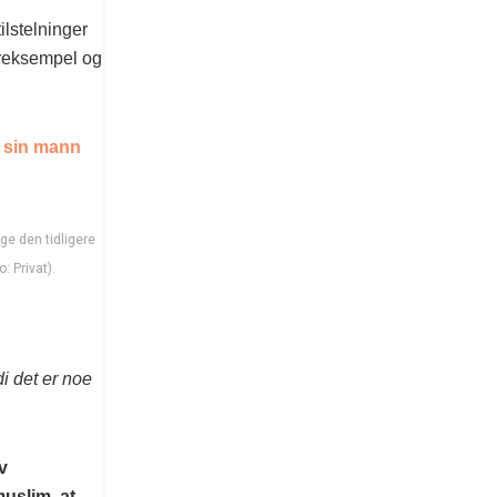
ilstelninger
foreksempel og
n sin mann
ge den tidligere
: Privat).
di det er noe
v
muslim, at