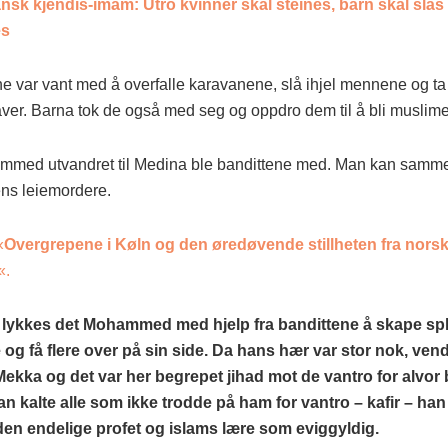
nsk kjendis-imam: Utro kvinner skal steines, barn skal slås 
es
ne var vant med å overfalle karavanene, slå ihjel mennene og t
ver. Barna tok de også med seg og oppdro dem til å bli muslime
mmed utvandret til Medina ble bandittene med. Man kan samm
ns leiemordere.
«
Overgrepene i Køln og den øredøvende stillheten fra nors
«.
a lykkes det Mohammed med hjelp fra bandittene å skape sp
g få flere over på sin side. Da hans hær var stor nok, ven
l Mekka og det var her begrepet jihad mot de vantro for alvor b
n kalte alle som ikke trodde på ham for vantro – kafir – han
en endelige profet og islams lære som eviggyldig.