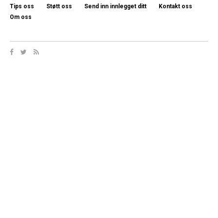
Tips oss
Støtt oss
Send inn innlegget ditt
Kontakt oss
Om oss